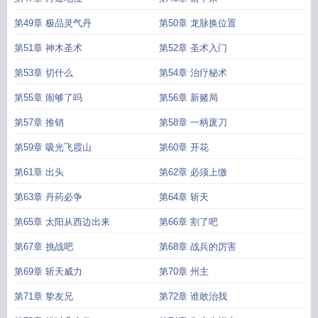
第49章 极品灵气丹
第50章 龙脉换位置
第51章 神木圣术
第52章 圣术入门
第53章 切什么
第54章 治疗秘术
第55章 闹够了吗
第56章 新赌局
第57章 推销
第58章 一柄废刀
第59章 吸光飞霞山
第60章 开花
第61章 出头
第62章 必须上缴
第63章 丹药必争
第64章 斩天
第65章 太阳从西边出来
第66章 割了吧
第67章 挑战吧
第68章 战兵的厉害
第69章 斩天威力
第70章 州主
第71章 挚友兄
第72章 谁敢治我