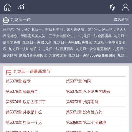
九龙归一诀
魔风烈
/著
获混沌宝物，修九龙归一。斩日月星河，诛万古妖魔。陆沉一出风云动，诸天万
界鬼神惊。醉卧鸾凤美人笑，三千大道渡众生。...
九龙归一诀全部境界
九龙归一
诀全文免费
九龙归一诀 魔风烈
九龙归一诀完整版免费读
九龙归一诀境界划分
表
九龙归一诀txt电子书
九龙归一诀百度百科
九龙归一诀全集完整版
九龙归一
诀大结局
绝鼎丹尊免费阅读
九转神龙诀
九龙归一诀第3659章免费阅读
九龙归
一诀最新章节
九龙归一诀境界详细介绍
九龙归一诀主角介绍
九龙归一诀全文免
费阅读完整版
九龙归一诀 全文免费阅读免费
九龙归一诀 免费阅读全文
九龙归
九龙归一诀
最新章节
一诀女主角有几个
九龙归一诀最新章节阅读
九龙归一诀第3659章更新最快
九
第5378章 提示
第5377章 询问
龙归一诀最快更新
九龙归一诀百科
九龙归一诀最新章节更新通知
九龙归一诀完
结版免费阅读
九龙归一诀女主
九龙归一诀女主角介绍
九龙归一诀免费阅读
九
第5376章 修炼有异
第5375章 永不消失的曙光
龙归一诀里面有几个女人
九龙归一诀最新章节更新列表
九龙归一诀男主几个老
婆
九龙归一诀最新更新全文免费阅读完
九龙归一诀陆沉全文免费阅读
九龙归一
第5374章 以后去不了了
第5373章 指挥哨所
诀最新更新
九龙归一诀TXT百度
九龙归一诀完结
九龙归一诀人物介绍
九龙归
第5372章 外敌是什么
第5371章 没有姓方的
一诀txt
九龙归一诀陆沉
九龙归一诀第3609章
九龙归一诀完整版免费
九龙归一
诀听书完整版免费
九龙归一诀最新章节免费阅读
九龙归一诀好看吗
九龙归一诀
第5370章 打听一个人
第5369章 第二个宝藏地
TXT免费
九龙归一诀等级划分
九龙归一诀全集免费
九龙归一诀免费全集
九龙