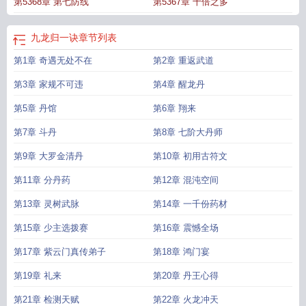
第5368章 第七防线
第5367章 十倍之多
归一诀最新章节提醒
九龙归一诀女主角
九龙归一诀全文阅读
九龙归一诀有几个
女主
九龙归一诀境界划分简介
九龙归一诀全文免费收听
九龙归一诀陆沉最新章
节更新
九龙归一诀完整版免费阅读
九龙归一诀完结zip
九龙归一诀百度
万古神
九龙归一诀
章节列表
皇
九龙归一诀免费阅读正版全文
九龙归一诀第二部
九龙归一诀陆正儒的身
第1章 奇遇无处不在
第2章 重返武道
世
九龙归一诀第3659章
九龙归一诀几个老婆
九龙归一诀全集
九龙归一诀在线
阅读
九龙归一诀笔趣阁无弹窗
九龙归一诀完整版一读到底
九龙归一诀白凝霜章
第3章 家规不可违
第4章 醒龙丹
节
九龙归一诀TXT
百度一下九龙归一诀
九龙归一诀境界划分
第5章 丹馆
第6章 翔来
第7章 斗丹
第8章 七阶大丹师
第9章 大罗金清丹
第10章 初用古符文
第11章 分丹药
第12章 混沌空间
第13章 灵树武脉
第14章 一千份药材
第15章 少主选拨赛
第16章 震憾全场
第17章 紫云门真传弟子
第18章 鸿门宴
第19章 礼来
第20章 丹王心得
第21章 检测天赋
第22章 火龙冲天