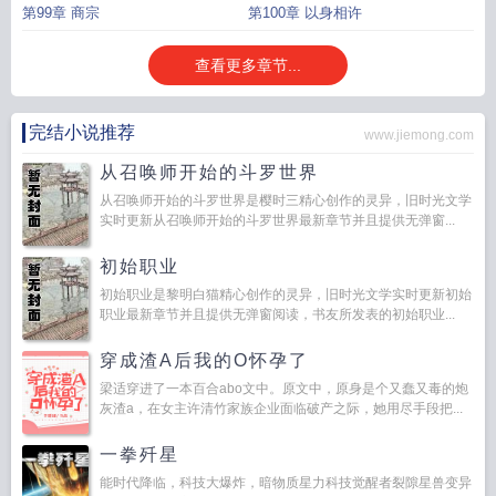
第99章 商宗
第100章 以身相许
查看更多章节...
完结小说推荐
www.jiemong.com
从召唤师开始的斗罗世界
从召唤师开始的斗罗世界是樱时三精心创作的灵异，旧时光文学
实时更新从召唤师开始的斗罗世界最新章节并且提供无弹窗...
初始职业
初始职业是黎明白猫精心创作的灵异，旧时光文学实时更新初始
职业最新章节并且提供无弹窗阅读，书友所发表的初始职业...
穿成渣A后我的O怀孕了
梁适穿进了一本百合abo文中。原文中，原身是个又蠢又毒的炮
灰渣a，在女主许清竹家族企业面临破产之际，她用尽手段把...
一拳歼星
能时代降临，科技大爆炸，暗物质星力科技觉醒者裂隙星兽变异