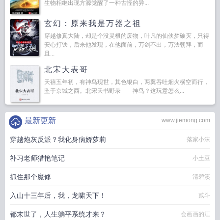
生物相继出现方源觉醒了一种古怪的异...
玄幻：原来我是万器之祖
穿越修真大陆，却是个没灵根的废物，叶凡的仙侠梦破灭，只得
安心打铁，后来他发现，在他面前，万剑不出，万法朝拜，而
且...
北宋大表哥
天禧五年初，有神鸟现世，其色银白，两翼吞吐烟火横空而行，
坠于京城之西。北宋天书野录 神鸟？这玩意怎么...
最新更新
www.jiemong.com
穿越炮灰反派？我化身病娇萝莉
落家小沫
补习老师猎艳笔记
小土豆
抓住那个魔修
清碧溪
入山十三年后，我，龙啸天下！
贰斗
都末世了，人生躺平系统才来？
会画画的江