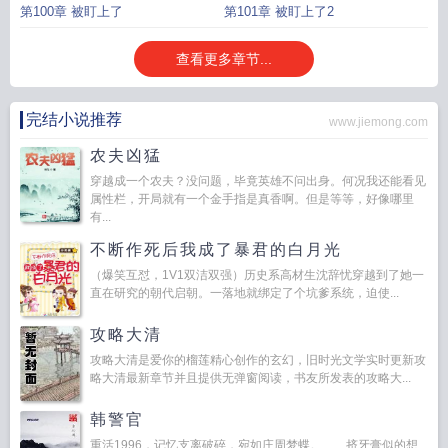
第100章 被盯上了
第101章 被盯上了2
查看更多章节...
完结小说推荐
www.jiemong.com
农夫凶猛
穿越成一个农夫？没问题，毕竟英雄不问出身。何况我还能看见
属性栏，开局就有一个金手指是真香啊。但是等等，好像哪里
有...
不断作死后我成了暴君的白月光
（爆笑互怼，1V1双洁双强）历史系高材生沈辞忧穿越到了她一
直在研究的朝代启朝。一落地就绑定了个坑爹系统，迫使...
攻略大清
攻略大清是爱你的榴莲精心创作的玄幻，旧时光文学实时更新攻
略大清最新章节并且提供无弹窗阅读，书友所发表的攻略大...
韩警官
重活1996，记忆支离破碎，宛如庄周梦蝶。 挤牙膏似的想