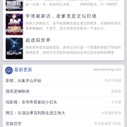
起一点是一点，处处抢占先机。 同样的起点，不一样的经...
学渣被家访，老爹竟是文坛巨佬
洛风六岁的女儿，在学校曲解安徒生童话的寓意，还振振有词说
爸爸教她的。于是乎，语文老师决定家访一下这位父...
超虚拟世界
抽奖获得道具超级货架，原本以为只是一个普通的类似于背包的
游戏道具，但却万万没想到游戏的设定却让其在游戏初期便...
最新更新
www.jiemong.com
影视，从象牙山开始
不死不回城
我哥是钢铁侠
思镜渠
综影视：东华帝君家的小石头
天水甜
网王：头顶达摩克利斯走进立海大
ai穿越的黑兔
官路芬芳
东北春城爱飞的鱼