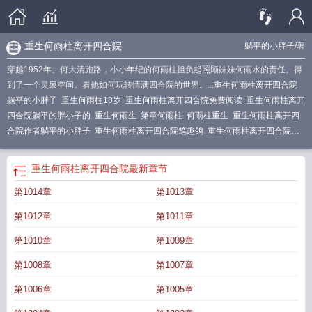
重生何雨柱离开四合院
躺平的小胖子
/著
穿越1952年。何大清跑路，小小年纪的何雨柱担负起照顾妹妹何雨水的责任。得
到了一个灵泉空间。看他如何玩转情满四合院的世界。...
重生何雨柱离开四合院
躺平的小胖子
重生何雨柱18岁
重生何雨柱离开四合院免费阅读
重生何雨柱离开
四合院躺平的胖小子的
重生何雨生
第章何雨柱
何雨柱重生
重生何雨柱离开四
合院作者躺平的小胖子
重生何雨柱离开四合院笔趣鸽
重生何雨柱离开四合院
TXT
重生我是何雨柱
重生何雨柱离开四合院的
重生何雨柱离开四合院最新章
节
穿越何雨柱
重生何雨柱离开四合院笔趣阁
重生何雨柱离开四合院了吗
四合
重生何雨柱离开四合院
最新章节
院重生傻柱从五零年逆袭
重生何雨柱
重生何雨柱之子何晓
重生何雨柱离开四合
第1014章
第1013章
院是哪一集
重生何雨水
重生何雨柱离开四合院去香江
重生何雨柱离开四合院躺
平的小胖子
重生何雨柱离开四合院番茄
重生何雨柱离开四合院躺平的胖子
重生
第1012章
第1011章
何雨柱离开四合院躺平的
重生何雨柱离开四合院最
重生何雨柱的
影视剧重生何
雨柱18岁
四合院傻柱偷偷辞职的 1948
穿越何雨柱傻柱
重生何雨柱离开四合院
第1010章
第1009章
躺
重生何雨柱离开四合院全文阅读(躺平的小胖子)_重生...
重生成何雨柱的
第1008章
第1007章
第1006章
第1005章