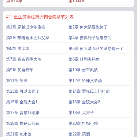
第1004章
第1003章
重生何雨柱离开四合院
章节列表
第1章 穿越成少年傻柱
第2章 何大清要跑路了
第3章 带着雨水去师父家
第4章 搜集种子改造空间
第5章 丰泽园
第6章 何大清跑路的消息传开了
第7章 宣布管事大爷
第8章 什刹海钓鱼
第9章 买自行车
第10章 借车风波
第11章 酿酒
第12章 给师父送酒
第13章 可以出师了
第14章 贾张氏上门租房
第15章 全院大会1
第16章 全院大会2
第17章 贾东旭结婚
第18章 买房子
第19章 探秘四合院
第20章 打扫小院
第21章 包水饺
第22章 药酒