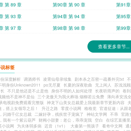
章 第 89 章
第90章 第 90 章
第91章 
章 第 93 章
第94章 第 94 章
第95章 
章 第 97 章
第98章 第 98 章
第99章 
查看更多章节...
小说标签
身份深度解析
调酒师书
凌霄仙母录续集
剧本杀之百密一疏番外完txt
不
不明身份Unknown2011
po无尽夏
长夏的深夜歌曲
无上闲人
苏浅浅顾
司长
不只是他还是不止是他
身份不明的人如何处理
长夜听雨声的
卷到
视频他不是神不是仙
三个龙傲天为我火葬场 烟柳若云免费
薄向承安浅
承电视剧免费观看完整版
神龙下山美女总裁爱上我最新章节更新内容
途，搭上女领导之后！
升迁之路
零度小说网
格格党
官道征途：从跟
，闪婚千亿女总裁
二嫁好孕，残疾世子宠疯了
神站文学网
不乖
官路
，我有一个紫云葫芦
财阀小甜妻：老公，乖乖宠我
空白
在综艺直播里
英小说网
为夫体弱多病
迟音（1v1）
大秦第一熊孩子
看奇中文网
通