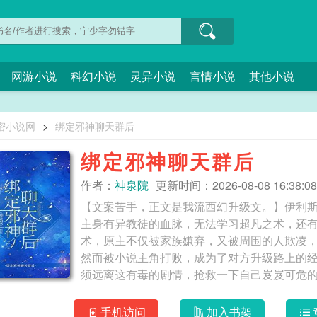
网游小说
科幻小说
灵异小说
言情小说
其他小说
密小说网
>
绑定邪神聊天群后
绑定邪神聊天群后
作者：
神泉院
更新时间：2026-08-08 16:38:08
【文案苦手，正文是我流西幻升级文。】伊利
主身有异教徒的血脉，无法学习超凡之术，还
术，原主不仅被家族嫌弃，又被周围的人欺凌
然而被小说主角打败，成为了对方升级路上的
须远离这有毒的剧情，抢救一下自己岌岌可危
的离谱国家开始。在系统的帮助下，她得到一
她的逃亡之路提供不少欢乐。【神秘之母：第
手机访问
加入书架