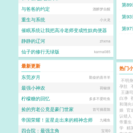
第89
与爸爸的约定
酒醉梦自醒
第93
重生与系统
小火龙
第97
催眠系统让我把高冷老师变成性奴肉便器
静静的辽河
zhxma
佚名
仙子的修行无绿版
karma085
最新更新
热门
东莞岁月
勤奋的喜羊羊
不明
孕肚
最强小神农
荷椒侠
王谦
柠檬糖的回忆
白净
多多不爱吃鱼
和薄向
捡的穷老公竟是豪门世家
首可摘星陈
娘
官
认错人
帝国荣耀！蓝星走出来的精神念师
九曦鱼
帝重生
学
精
四合院：最强主角
宝哥0