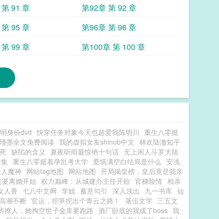
第 91 章
第92章 第 92 章
第 95 章
第96章 第 96 章
第 99 章
第100章 第 100 章
明身份dvd
快穿任务对象今天也超爱我陈明川
重生八零挺
瑾墨全文免费阅读
我的虚拟女友shinob中文
林欢陆澈知乎
死
缺陷的含义
夏夜听雨最惊艳十句话
无上闲人斗罗大陆
全集
重生八零挺着孕肚考大学
爱填满空白结局是什么
安浅
夫人魔神
网站tag地图
网站地图
开局揭皇榜，皇后竟是我亲
老婆离婚开始
权力巅峰：从城建办主任开始
官梯险情
相亲
女人香
七八中文网
学姐
蓄意勾引
深入浅出
九一书库
仙
高潮不断
官运，挖笋挖出个青云之路！
落伍文学
三五文
房撩人，她掏空世子金库要跑路
酒厂卧底的我成了boss
我