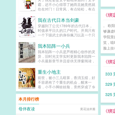
他的外挂有点坑啊！...
霸，还不小心得罪了她而且她竟然就
住在对门！日常风，有点轻松，有点
幽默，有点温馨...
《绑定
我在古代日本当剑豪
。 欧
穿越到了公元1789年的古代日本，
时值承平日久的江户时代。开局只有
够谦虚
一个下级武士的身份佩刀以及一个只
学院里
要击败或击杀敌人便能提升个人等级
笑，嘻
与剑技等级的系统。…...
我本陷阵一小兵
脸上挂
我本陷阵一小兵是芦柑精心创作的灵
异，旧时光文学实时更新我本陷阵一
《绑
小兵最新章节并且提供无弹窗阅读，
书友所发表的我本陷阵一小兵评论，
并不代表旧时光文学赞同或者支持我
重生小地主
333 
本陷阵一小兵读者的观点。...
前世，被小三儿暗算，香消玉殒，好
不容易有了个重生的机会，醒来一
329 
看，小手小脚娃娃脸，竟然穿成了乡
村小萝莉？！面对善良软弱的包子爹
325 
娘和强势ＪＰ的亲戚，连蔓儿握紧了
本月排行榜
小拳头，她要保护亲人不再被欺负，
一...
母伴夜读
黄花油米酱
《绑