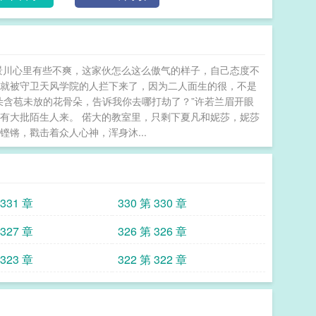
息一天，要劳逸结合才能可持续发展。】【猩红绝望：
前拍马屁，打扰我休息。】【伊利斯：建议定规矩，上
他们见面的话建议你引入视频会议。】【堕落晨星：想
发。】【伊利斯：这好办，你骗他们说你要剃光头，他
景川心里有些不爽，这家伙怎么这么傲气的样子，自己态度不
送出稀有法术和道具：[尸骨复苏]、[洗脑魔术]、[堕
，就被守卫天风学院的人拦下来了，因为二人面生的很，不是
了别给了，再给下去我真要成当上反派了。很多年后，伊
朵含苞未放的花骨朵，告诉我你去哪打劫了？”许若兰眉开眼
的禁忌魔法，乃是行走的黑魔法大全。有人咨询她为何
有大批陌生人来。 偌大的教室里，只剩下夏凡和妮莎，妮莎
能是因为我为人善良、乐善好施吧。”=伊利斯被群友们
锵，戳击着众人心神，浑身沐...
神秘之母】、【堕落晨星】、【苍白使者】、【猩红绝
群友们真是老二次元了。于是她不甘示弱，也立刻来了
魔女、暗之圣者！”直到某日被群友敲响家门，对方在
古魔女、暗之圣者在吗？”伊利斯痛苦地捂住了耳朵。
 331 章
330 第 330 章
【正文正剧升级流、非传统西幻】*剧情为主，一个可
西幻，应该会有很多私设，作者也是第一次当法师所以
 327 章
326 第 326 章
e。——————下本预收《高危人气游戏》迎惊流过去二十
 323 章
322 第 322 章
普通的学校，普通的工作，打磨出了她这颗得和其他人
随她进入坟墓时，她被卷入了一场以生命为赌注的“人
中的镶边配角，只有在人气结算中上位排名的玩家才能
界的观众。这是一场不存在任何侥幸、以人气定生死的