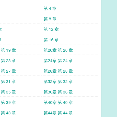
专属直播间，上面写着自己的素质评价。【玩家99
第 4 章
凑人数的炮灰，没意思，走咯。】【主办方能不能抽选
，简直浪费我们时间！】【我去！家人们去看66号直
第 8 章
人的直播间，在线观众立刻变为“0”。【系统提示：下
章
第 12 章
50者，抹杀。】当过多年社畜、经历过大风大浪的迎
天吗？”然而屁股还没坐稳，她头顶就又看到一条弹
章
第 16 章
要领便当了QAQ，死得很惨很限制级的那种，我胆子
：……等等，你倒是告诉我我具体怎么死的之后再走
第 19 章
第20章 第 20 章
第 23 章
第24章 第 24 章
第 27 章
第28章 第 28 章
第 31 章
第32章 第 32 章
第 35 章
第36章 第 36 章
第 39 章
第40章 第 40 章
第 43 章
第44章 第 44 章