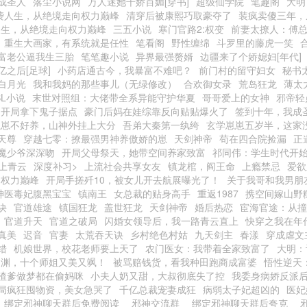
成圣人
落尘小说网
万人迷她千娇百媚[穿书]
超级仙学院
笔趣阁
大明
袭人生，从绝境走向权力巅峰
清穿后被康熙巧取豪夺了
装疯卖傻三年，
人生，从绝境走向权力巅峰
三五小说
寒门官路2:权变
前妻太撩人：傅
重生大画家，有系统就是任性
笔看阁
野性缠绵
斗罗里的藤虎一笑
富老公逼我生三胎
笔笔趣小说
异界最强赘婿
边疆来了个娇媳妇[年代]
亿之后[足球]
小药店通古今，我暴富不难吧？
前门村的留守妇女
秘书
白月光
我和我妈的那些事儿（无绿修改）
合欢御女录
荒岛狂龙
薄太
BL小说
末世对照组：大佬带全系异能守护华夏
哥哥爱上的女神
邪帝轻
：开局拿下鬼子据点
豪门后妈在娃综靠反向贴贴爆火了
签到十年，我成
崽崽不好养，山神外挂上大分
吾弟大秦第一纨绔
玄学崽崽五岁半，这家
天尊
穿越七零：撩最强男神养傲娇的崽
天剑神帝
苟在四合院捡漏
正
魔少爷深深吻
开局父母祭天，她带空间养家致富
祁同伟：学生时代开
上青云
深度补习>
上流社会共享女友
镇龙棺，阎王命
上瘾禁忌
爱欲
：权力巅峰
开局手搓歼10，被女儿开去航展曝光了！
关于我哥和我男朋
神医毒妃腹黑宝宝
镇南王
女总裁的贴身高手
重返1987
携空间嫁山野
诀
官道雄途
镇国狂龙
盖世狂龙
天剑神帝
婚后热恋
宦海官途：从撞
官道升天
官道之破局
闪婚女领导后，我一路青云直上
快穿之我在年
真美
迟音
官妻
太荒吞天诀
乡村绝色村姑
九天剑主
春漾
穿成虐文
错
机娘世界，校花老师要上天了
农门医女：我带着全家致富了
大明：
出渊，十个师姐又美又飒！
被骂赔钱货，看我种田跑商成富婆
悟性逆天：
渣爹做梦都在偷妈咪
小夫人奶又甜，大叔彻底失了控
我委身病娇反派
局疯狂囤物资，美女急哭了
千亿总裁宠妻成狂
病弱太子妃超凶的
医妃
绑定邪神聊天群后免费阅读
邪神交流群
绑定邪神聊天群后夸克