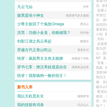
靠读书
说
逆
凡尘飞仙
齐甲
逆袭
腹黑嚣张小神女
求放过
喵里喵气的大脸猫
后，首
少尊主捡回了个疯批Omega
西瓜云
掉四百
暴君的
洪荒：功德小金龙，你敢碰我？
风中静
小说
亮剑
剑影江湖之风云再起
顾晨欣
反派
我为厉
穿越古代之靠山吃山
杲杲冬日
心：恶
快穿：疯批男主太色太能撩
NP
直
肉团是个司机
官途
穿书七零：撩汉养娃逍遥自在
摸摸鱼品品茶
跪舔
龙乾坤
快穿！我那疯狗一般的宿主！
我为王
娘，你
喜欢潮提的灵无尊
新书入库
磕头认
蛟龙
我以天机觅长生
婚后，
烟雨梦清
世：开
我的技能有词条
凡尘山人
我了！