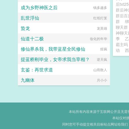
后txt2
成为乡野神医之后
钱多越多
群后神
群后
乱世浮仙
红纸灯笼
群
绑
聊天
蛰龙
龙英雄
神聊天
仙道十二极
季
乙
妆化的年华
霸主吗
修仙界杀我，我带蓝星全民修仙
煜琬
动
西
提蓝桥刚毕业，女帝求我当宰相？
逆天疯
玄鉴：再世求道
山雨散人
九幽体
月小小
本站所有内容来源于互联网公开且无需登录
本站仅对
同时您可手动提交相关目标站点网址给我们