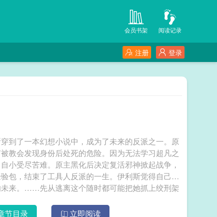
会员书架
阅读记录
注册
登录
斯穿到了一本幻想小说中，成为了未来的反派之一。原
有被教会发现身份后处死的危险。因为无法学习超凡之
，自小受尽苦难。原主黑化后决定复活邪神掀起战争，
经验包，结束了工具人反派的一生。伊利斯觉得自己必
的未来。……先从逃离这个随时都可能把她抓上绞刑架
个奇怪的聊天群，里面全是奇奇怪怪的中二病群友，给
一次创世没经验，请问有人知道第一步要干什么吗？】
章节目录
立即阅读