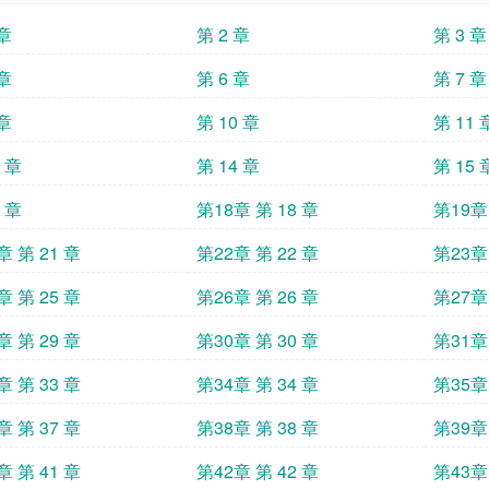
绝命大逃杀。甫一落地，迎惊流就看到了自己的
 章
第 2 章
第 3 章
号，素质鉴定：普通】。【普通素质？又是来
的时候走点心啊！每次都搞一堆普通素质的玩家
 章
第 6 章
第 7 章
播间！S级天赋的玩家出现了！】原本还有10个
 章
第 10 章
第 11 
次人气值结算日为七日后0点。】【人气值低于
惊流表示：“……问题不大，别慌，这不还有七
3 章
第 14 章
第 15 
幕：【主播，原作剧情里你这个角色好像马上就
小就先走了，你加油哦。】突逢大难的迎惊流
7 章
第18章 第 18 章
第19章 
啊！ 绑定邪神聊天群后
章 第 21 章
第22章 第 22 章
第23章 
章 第 25 章
第26章 第 26 章
第27章 
章 第 29 章
第30章 第 30 章
第31章 
章 第 33 章
第34章 第 34 章
第35章 
章 第 37 章
第38章 第 38 章
第39章 
章 第 41 章
第42章 第 42 章
第43章 