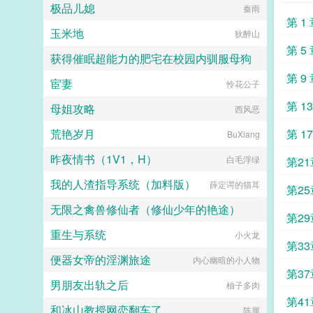
极品儿媳
秦雨
第 1
玉米地
狄醉山
第 5
获得催眠超能力的肥宅在校园内驯服母狗
第 9
宦妻
宅男写手12308
怜花公子
第 1
母姐攻略
西风恶
荒艳岁月
第 1
BuXiang
昨夜情书（1V1，H）
白毛浮绿
第21
我的人渣指导系统（加料版）
薛定谔的猫耳
第25
无限之禽兽修仙者（修仙少年的艳途）
第29
重生与系统
三年又三年
小火龙
第33
便器女帝的淫渊旅途
内心幽暗的小人物
第37
男朋友出轨之后
柚子多肉
第41
和冰山教授网恋翻车了
陈厘