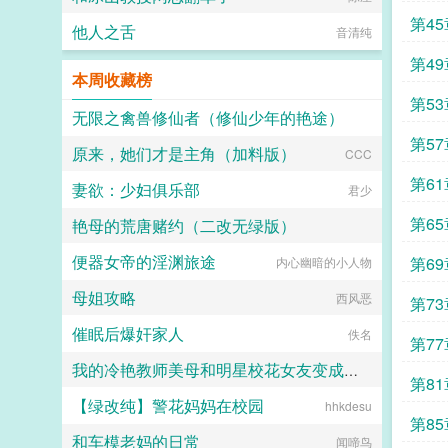
第45
他人之舌
音清纯
第49
本周收藏榜
第53
无限之禽兽修仙者（修仙少年的艳途）
第57
原来，她们才是主角（加料版）
三年又三年
CCC
第61
妻欲：少妇俱乐部
君少
第65
艳母的荒唐赌约（二改无绿版）
便器女帝的淫渊旅途
第69
内心幽暗的小人物
雨夜带刀不带伞
母姐攻略
西风恶
第73
催眠后爆奸家人
佚名
第77
我的冷艳教师美母和明星校花女友变成同学们的性奴竟是一个熊孩子的策划
第81
【绿改纯】警花妈妈在校园
hhkdesu
南曲
第85
和车模老妈的日常
闻啼鸟