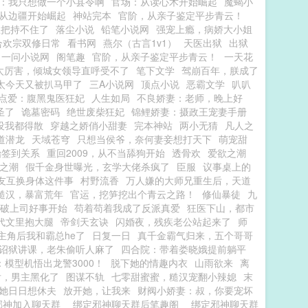
：我只想做一个小县令啊
官场：从读心术开始崛起
魔蝎小
从边疆开始崛起
神站完本
官阶，从亲子鉴定平步青云！
总把持不住了
落尘小说
铅笔小说网
强宠上瘾，病娇大小姐
合欢宗双修日常
看书网
燕尔（古言1v1）
天医出狱
出狱
一问小说网
阁笔趣
官阶，从亲子鉴定平步青云！
一天花
太厉害，倾城女领导直呼受不了
笔下文学
驾崩百年，朕成了
太今天又被扒马甲了
三A小说网
顶点小说
恶霸文学
叭叭
点爱：腹黑鬼医狂妃
人生如局
不良娇妻：老师，晚上好
圣了
诡墓密码
绝世废柴狂妃
锦鲤娇妻：摄政王宠妻手册
没我都得散
穿越之娇俏小甜妻
完本神站
两小无猜
凡人之
道潜龙
天域苍穹
只想当侯爷，奈何妻妾想打天下
萌宠甜
始签到关系
重回2009，从不当舔狗开始
透骨欢
爱欲之潮
之潮
假千金身世曝光，玄学大佬杀疯了
臣服
议事桌上的
友互换身体这件事
村野流香
万人嫌的大师兄重生后，天道
糙汉，暴富荒年
官运，挖笋挖出个青云之路！
修仙暴徒
九
破上司好事开始
苟着苟着我成了反派真爱
狂医下山，都市
代文里抱大腿
帝剑天玄诀
闪婚夜，残疾老公站起来了
师
主角后我和霸总he了
日复一日
真千金霸气归来，五个哥哥
诏狱讲课，老朱偷听人麻了
四合院：带着娄晓娥提前躺平
模型机悟出龙警3000！
脱下她的情趣内衣
山雨欲来
离
后，男主黑化了
图谋不轨
七零甜蜜蜜，糙汉宠翻小辣媳
末
她日日想休夫
放开她，让我来
财阀小娇妻：叔，你要宠坏
邪神加入聊天群
绑定邪神聊天群后笔趣阁
绑定邪神聊天群