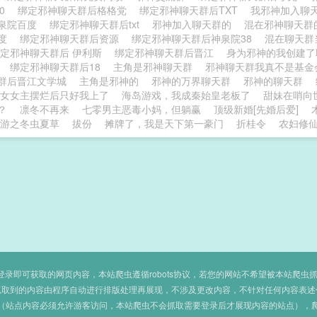
50
绑定邪神聊天群后格格党
绑定邪神聊天群后TXT
我邪神加入聊
泉院百度
绑定邪神聊天群后txt
邪神加入聊天群的
混在邪神聊天群
百度
绑定邪神聊天群后资源
绑定邪神聊天群后神泉院38
混在聊天
定邪神聊天群后 伊利斯
绑定邪神聊天群后晋江
身为邪神的我创建
群
绑定邪神聊天群后18
主角是邪神聊天群
邪神聊天群我真不是基
群后晋江文学城
主角是邪神的
邪神的万界聊天群
邪神的聊天群
女女主摆烂后只好我上了
海岛游戏，我成秦始皇老板了
甜妹在哨向
？
凛冬不再来
七零男主恶毒小妈，但躺赢
顶级新婚[先婚后爱]
游之冬虫夏草
拔份
摊牌了，我是天下第一豪门
折桂令
农妇修
即可获取的网页内容，本站爬虫遵循robots协议，若您的网站不希望被本站爬虫抓取，可
抓取到的内容由程序自动进行排版处理再展现，不涉及更改内容，不针对任何内容表述
（站点内容必须允许游客访问，本站爬虫不会抓取需要登录后才展现内容的站点），