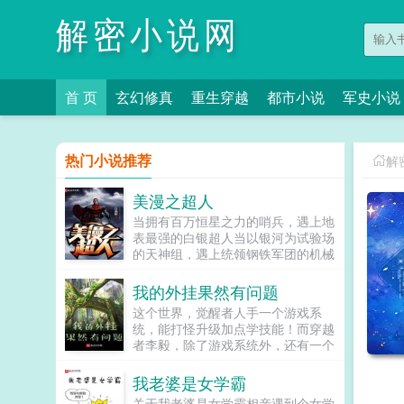
解密小说网
首 页
玄幻修真
重生穿越
都市小说
军史小说
热门小说推荐
解
美漫之超人
当拥有百万恒星之力的哨兵，遇上地
表最强的白银超人当以银河为试验场
的天神组，遇上统领钢铁军团的机械
超人当至高无上的生命法庭，遇上视
维度如尘埃的量子超人这是一个穿越
我的外挂果然有问题
者，带着众多超人模板来到漫威世界
这个世界，觉醒者人手一个游戏系
的故事。ps多女主，非英雄向，不喜
统，能打怪升级加点学技能！而穿越
勿入ps2时间线以作者为准...
者李毅，除了游戏系统外，还有一个
外挂系统！和其他人相比，他将有更
多的属性点，更多的兑换选项，更多
我老婆是女学霸
的技能原本这是好事，但李毅表示，
关于我老婆是女学霸相亲遇到个女学