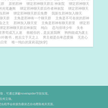
天群
原初邪神
绑定邪神聊天群后 神泉院
绑定邪神聊天
的光笔趣阁
绑定邪神聊天群后作者神泉院
绑定邪神聊天
群当邪神
绑定邪神聊天群后免费
我新生邪神加入聊天
了聊天群
主角是邪神有一个聊天群
主角是不可名状的邪神
金会之主
邪神加入聊天室
主角是邪神有聊天群里
绑定邪
绑定邪神聊天群后神泉院
纯白
恋与排球少年
失冬
世界苟成万人迷
救赎你的，是反派我啊
狗狗能成为废土
木叶教书，然后立于天之上
男主都是自卑恋爱脑
无意心
仙日常
唯一纯白的茉莉花[快穿]
通过屏蔽novelspider字段实现。
任何立场。
爬虫程序会依据负载状态自动爬取相关页面。