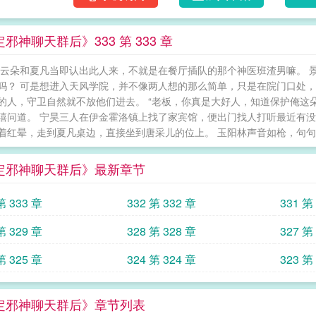
【伊利斯：要有光，要有水，创世六天记得休
部下太烦人了怎么办？每天闲得要死，来我面
邪神聊天群后》333 第 333 章
班时间设置朝九晚五打卡，还有，要是不想和
堕天了，上司和弟弟太烦了，竟然不准我染头
阳云朵和夏凡当即认出此人来，不就是在餐厅插队的那个神医班渣男嘛。 
们就会同意你染头发了。】作为答谢，群友们纷纷
吗？ 可是想进入天风学院，并不像两人想的那么简单，只是在院门口处
落冤魂]、[疾病光环]……伊利斯：……别给
的人，守卫自然就不放他们进去。 “老板，你真是大好人，知道保护俺这
利斯成为了最强的超凡者，传闻她掌握了所有
嘻问道。 宁昊三人在伊金霍洛镇上找了家宾馆，便出门找人打听最近有没
年纪轻轻便能得到如此成就。伊利斯：“……可
着红晕，走到夏凡桌边，直接坐到唐采儿的位上。 玉阳林声音如枪，句句铿
问到她的尊名，她看着群友们的昵称，什么【
望】……总之，一个比一个中二，伊利斯心想
定邪神聊天群后》最新章节
一段：“吾乃永夜的化身、奇迹的掌控者、最古
门口问：“请问永夜的化身、奇迹的掌控者、最
第 333 章
332 第 332 章
331 第
——别念了念了，你们来真的啊！【食用指南】
能慢热的升级流，感情戏含量可能不多。*我流
第 329 章
328 第 328 章
327 第
会有bug，大家和平讨论，loveandpeac
第 325 章
324 第 324 章
323 第
多年一直过着平平无奇的人生。普通的家庭，
相差无几的社会齿轮。就在她这无聊的人生会伴
气游戏”。玩家们被成为了危机四伏的怪谈小说
定邪神聊天群后》章节列表
活命。给玩家们投票的，是来自无数个高位世