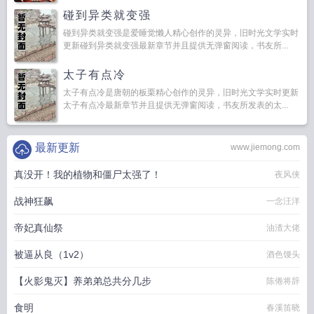
碰到异类就变强
碰到异类就变强是爱睡觉懒人精心创作的灵异，旧时光文学实时
更新碰到异类就变强最新章节并且提供无弹窗阅读，书友所...
太子有点冷
太子有点冷是唐朝的板栗精心创作的灵异，旧时光文学实时更新
太子有点冷最新章节并且提供无弹窗阅读，书友所发表的太...
最新更新
www.jiemong.com
真没开！我的植物和僵尸太强了！
夜风侠
战神狂飙
一念汪洋
帝妃真仙祭
油渣大佬
被逼从良（1v2）
酒色馒头
【火影鬼灭】养弟弟总共分几步
陈倦将辞
食明
春溪笛晓