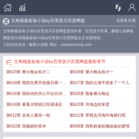
主角顾嘉俞瑜小说by百里羡川百度网盘
百里羡川
/著
主角顾嘉俞瑜小说by百里羡川百度网盘是由作者：百里羡川所著，解密小说网免
费提供主角顾嘉俞瑜小说by百里羡川百度网盘全文在线阅读。
三秒记住本站：解密小说网 网址：www.jiemong.com
主角顾嘉俞瑜小说by百里羡川百度网盘
最新章节
第620章 篝火晚会前夕二
第619章 篝火晚会前夕一
第618章 我想在离开前最后看一次
第617章 我的云海平原多了一个人
花海
第616章 我给你的关心不比任何人
第615章 预备篝火晚会
少
第614章 看看夕阳就已经很满足
第613章 洱海边的笨蛋
第612章 会有人载你一程
第611章 带我去洱海环海骑行吧
第610章 我傲娇的资本
第609章 我和俞瑜欲擒故纵的爱情