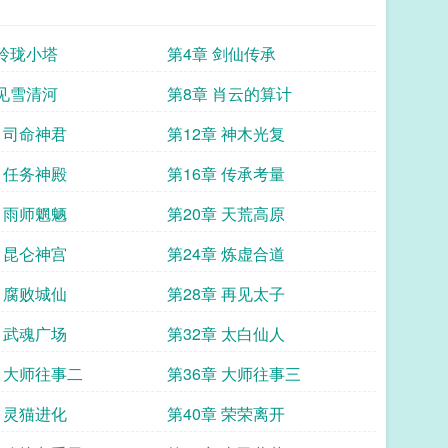
 玲珑小塔
第4章 剑仙传承
 见雪清河
第8章 肖云的算计
章 司命神君
第12章 神木光复
章 任务神殿
第16章 传承考量
章 雨师魍魉
第20章 天荒高原
章 昆仑神宫
第24章 炼虚合道
章 腐败城仙
第28章 再见太子
章 武魂广场
第32章 太白仙人
章 大师往事二
第36章 大师往事三
章 灵猫进化
第40章 荣荣离开