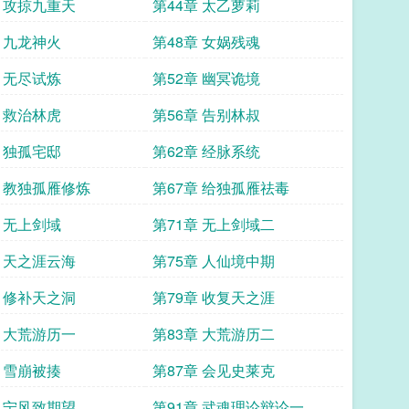
章 攻掠九重天
第44章 太乙萝莉
章 九龙神火
第48章 女娲残魂
章 无尽试炼
第52章 幽冥诡境
章 救治林虎
第56章 告别林叔
章 独孤宅邸
第62章 经脉系统
章 教独孤雁修炼
第67章 给独孤雁祛毒
章 无上剑域
第71章 无上剑域二
章 天之涯云海
第75章 人仙境中期
章 修补天之洞
第79章 收复天之涯
章 大荒游历一
第83章 大荒游历二
章 雪崩被揍
第87章 会见史莱克
章 宁风致期望
第91章 武魂理论辩论一