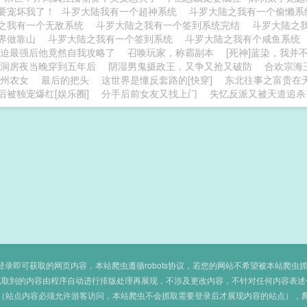
要宠坏我了！
斗罗大陆我有一个超神系统
斗罗大陆之我有一个偷懒
之我有一个无敌系统
斗罗大陆之我有一个签到系统完结
斗罗大陆之
界做靠山
斗罗大陆之我有一个签到系统
斗罗大陆之我有个咸鱼系统
迫最强后他竟然自我攻略了
召唤玩家，称霸副本
[死神]蓝染，我并
洞房夜当晚穿到五年后
阴湿男鬼摄政王，又争又抢又破防
合欢宗海
州农女
最后的把头
这世界是懂反套路的[快穿]
东北往事之富贵在
后被独宠爆红[娱乐圈]
分手后前女友又找上门
失忆反派又被天道追杀了
即可获取的网页内容，本站爬虫遵循robots协议，若您的网站不希望被本站爬虫抓取，可
抓取到的内容由程序自动进行排版处理再展现，不涉及更改内容，不针对任何内容表述
（站点内容必须允许游客访问，本站爬虫不会抓取需要登录后才展现内容的站点），