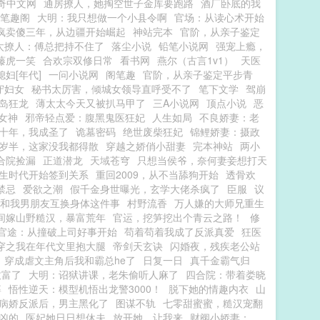
奇中文网
通房撩人，她掏空世子金库要跑路
酒厂卧底的我
笔趣阁
大明：我只想做一个小县令啊
官场：从读心术开始
疯卖傻三年，从边疆开始崛起
神站完本
官阶，从亲子鉴定
太撩人：傅总把持不住了
落尘小说
铅笔小说网
强宠上瘾，
藤虎一笑
合欢宗双修日常
看书网
燕尔（古言1v1）
天医
妇[年代]
一问小说网
阁笔趣
官阶，从亲子鉴定平步青
守妇女
秘书太厉害，倾城女领导直呼受不了
笔下文学
驾崩
岛狂龙
薄太太今天又被扒马甲了
三A小说网
顶点小说
恶
女神
邪帝轻点爱：腹黑鬼医狂妃
人生如局
不良娇妻：老
十年，我成圣了
诡墓密码
绝世废柴狂妃
锦鲤娇妻：摄政
岁半，这家没我都得散
穿越之娇俏小甜妻
完本神站
两小
合院捡漏
正道潜龙
天域苍穹
只想当侯爷，奈何妻妾想打天
生时代开始签到关系
重回2009，从不当舔狗开始
透骨欢
禁忌
爱欲之潮
假千金身世曝光，玄学大佬杀疯了
臣服
议
和我男朋友互换身体这件事
村野流香
万人嫌的大师兄重生
间嫁山野糙汉，暴富荒年
官运，挖笋挖出个青云之路！
修
官途：从撞破上司好事开始
苟着苟着我成了反派真爱
狂医
穿之我在年代文里抱大腿
帝剑天玄诀
闪婚夜，残疾老公站
穿成虐文主角后我和霸总he了
日复一日
真千金霸气归
致富了
大明：诏狱讲课，老朱偷听人麻了
四合院：带着娄晓
婆
悟性逆天：模型机悟出龙警3000！
脱下她的情趣内衣
山
病娇反派后，男主黑化了
图谋不轨
七零甜蜜蜜，糙汉宠翻
凶的
医妃她日日想休夫
放开她，让我来
财阀小娇妻：