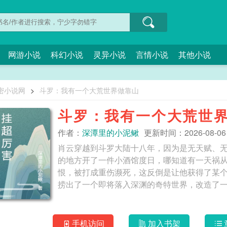
网游小说
科幻小说
灵异小说
言情小说
其他小说
密小说网
>
斗罗：我有一个大荒世界做靠山
斗罗：我有一个大荒世
作者：
深潭里的小泥鳅
更新时间：2026-08-06 1
肖云穿越到斗罗大陆十八年，因为是无天赋、
的地方开了一件小酒馆度日，哪知道有一天祸
恨，被打成重伤濒死，这反倒是让他获得了某
手机访问
加入书架