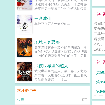
儿这里缕缕栽跟头。幸好自己有一个
便送封号斗罗级别大美女，于是叶秦
温柔善良的暖妻然，他刚得知，他那
决定开启一场属于他的斗罗大陆传奇
温柔善良的老婆买凶杀他？！...
之旅。冰雪冷酷的胡列娜，绝世冷艳
《斗
的比比东，冷若冰山的千仞雪，高贵
一念成仙
典雅的古月娜这是一场怎样的传奇人
接回到
掌控苍穹万古一念成仙...
生...
劳作仍
了非常
稳发展
地球人真恐怖
不行。
异界降临这是一款不简单的游戏，里
反噬，
面的NPC才是真正的玩家，而这些来
自地球的玩家则是他们的棋子，若是
有地球人敢怀疑他们，质疑他们，违
《斗
逆他们，那么这类人会被清除，现实
武侠世界里的超人
中也会死亡。即便这样，地球人依旧
武侠世界里的超人。第一卷，天龙卷
第9
不觉得自己是他族人的棋子，反而还
第二卷，大唐卷都已完结，第三卷风
觉得这是上天的垂怜，神明的恩赐。
云卷正在开启！！！...
直到有个青年被定义为反派的异族附
第9
身时，他才得知真相，于是决定要让
这帮敢玩弄他们的玩家认识到什么才
本月排行榜
第9
是真正的玩家！...
心痒
船宝