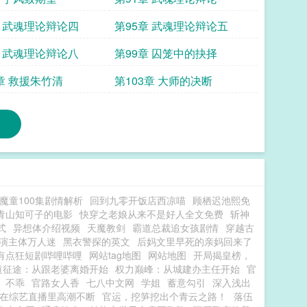
章 武魂理论辩论四
第95章 武魂理论辩论五
章 武魂理论辩论八
第99章 囚笼中的抉择
2章 救援朱竹清
第103章 大师的决断
魔童100集剧情解析
回到九零开饭店西凉喵
顾栖迟池熙免
青山知可子的电影
快穿之老娘从来不是好人全文免费
斩神
式
异想体介绍视频
天魔教剑
霸道总裁追女孩剧情
穿越古
演主体万人迷
黑衣警探的英文
后妈文里早死的亲妈回来了
有点狂短剧哔哩哔哩
网站tag地图
网站地图
开局揭皇榜，
道征途：从跟老婆离婚开始
权力巅峰：从城建办主任开始
官
不乖
官路女人香
七八中文网
学姐
蓄意勾引
深入浅出
在综艺直播里高潮不断
官运，挖笋挖出个青云之路！
落伍