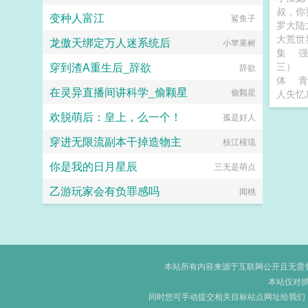
叔，你
变种人富江
鲨鱼子
罗大陆
大荒世
龙傲天绑定万人迷系统后
小苹果树
集
强
穿到渣A重生后_辞欲
三）
辞欲
体
青
在灵异直播间讲科学_偷颗星
偷颗星
人失忆
欢脱萌后：皇上，么一个！
孤是好人
穿进无限流副本干掉造物主
枝江槿琉
你是我的日月星辰
三无是萌点
乙游玩家会有负罪感吗
闻桃
本站所有内容来源于互联网公开且无需登录
本站仅对
同时您可手动提交相关目标站点网址给我们