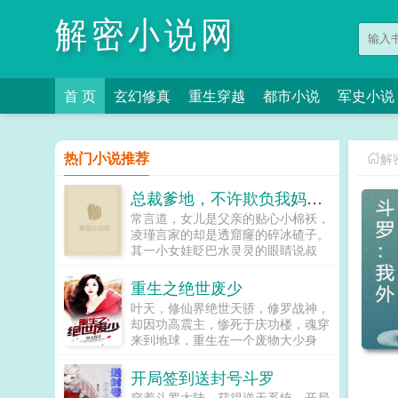
解密小说网
首 页
玄幻修真
重生穿越
都市小说
军史小说
热门小说推荐
解
总裁爹地，不许欺负我妈咪！
常言道，女儿是父亲的贴心小棉袄，
凌瑾言家的却是透窟窿的碎冰碴子。
其一小女娃眨巴水灵灵的眼睛说叔
叔，我妈咪是寡妇～很好，他死了！
其二小女娃又兴冲冲的拿着名单找他
重生之绝世废少
筛选叔叔，我妈咪的追求者好多了，
叶天，修仙界绝世天骄，修罗战神，
你快帮我挑个爹地～很好，让他给自
却因功高震主，惨死于庆功楼，魂穿
己选情敌！其三亲了一口合法老婆，
来到地球，重生在一个废物大少身
被亲女儿告状到警察局臭叔叔，让你
上。带着前世的修仙记忆，叶天强势
占我妈咪便宜，我让你吃一辈子牢
崛起，血战强敌，逆天而行，纵横都
开局签到送封号斗罗
饭！明城人所倾佩的凌家家主，上国
市！他来自修仙界，终将破碎...
神秘的盛江集团幕后大boss却在女
穿着斗罗大陆，获得逆天系统，开局