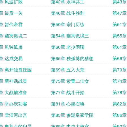
1章 风波扩散
第42章 水神共工
第43
5章 最后一关
第46章 战斗胜利
第47
9章 暂代帝君
第50章 宗门历练
第51
3章 幽冥诡境二
第54章 幽冥诡境三
第55
7章 见独孤雁
第60章 老少闲聊
第61
3章 达成交易
第65章 独孤博的猜想
第66
8章 离开独孤庄园
第69章 五入大荒
第70
2章 新神话战灵
第73章 紫青二仙女
第74
6章 大战前准备
第77章 战斗开始
第78
0章 举办庆功宴
第81章 心愿召唤
第82
4章 雪清河出宫
第85章 参观皇家学院
第86
8章 史莱克的归属
第89章 中央大教室
第90