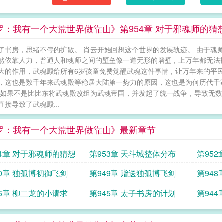
罗：我有一个大荒世界做靠山》第954章 对于邪魂师的猜
了书房，思绪不停的扩散。 肖云开始回想这个世界的发展轨迹。 由于魂
然依靠人力，普通人和魂师之间的壁垒像一道无形的墙壁，上万年都无法
大的作用，武魂殿给所有6岁孩童免费觉醒武魂这件事情，让万年来的平
，这也是数千年来武魂殿等稳居大陆第一势力的原因，这也是为何历代千
 如果不是比比东将武魂殿改组为武魂帝国，并发起了统一战争，导致无
直接导致了武魂殿...
罗：我有一个大荒世界做靠山》最新章节
54章 对于邪魂师的猜想
第953章 天斗城整体分布
第95
50章 独孤博初御飞剑
第949章 赠送独孤博飞剑
第94
46章 柳二龙的小请求
第945章 太子书房的计划
第94