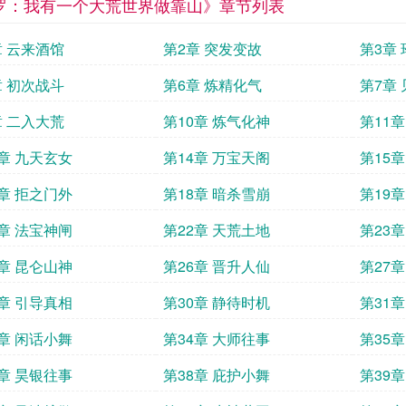
罗：我有一个大荒世界做靠山》章节列表
章 云来酒馆
第2章 突发变故
第3章
章 初次战斗
第6章 炼精化气
第7章
章 二入大荒
第10章 炼气化神
第11
3章 九天玄女
第14章 万宝天阁
第15
7章 拒之门外
第18章 暗杀雪崩
第19
1章 法宝神闸
第22章 天荒土地
第23
5章 昆仑山神
第26章 晋升人仙
第27
9章 引导真相
第30章 静待时机
第31
3章 闲话小舞
第34章 大师往事
第35
7章 昊银往事
第38章 庇护小舞
第39