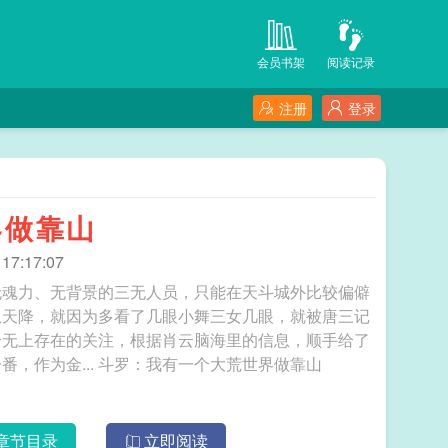
会员书架
阅读记录
注册
登录
界做靠山
7:17:07
无魂力、无背景的三无人员，只能在天斗城外比较偏僻
从天降，就因为多看了几眼小舞三女几眼，就被唐三记
个无上存在的关注，根据肖云脑海里的信息，顺手给了
捞出了一个即将落入深渊的奇特世界，改造了一番，作为金... 斗罗：我有一个大荒世界做靠山
章节目录
立即阅读