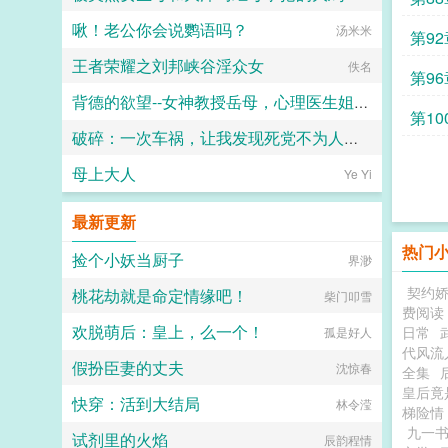
啾！老公你会说鹦语吗？
波波沙day0
汤米米
第9
王者荣耀之刘邦峡谷淫众女
佚名
第9
背德的欲望--女神教授岳母，心理医生姐姐，美艳强势律师妈妈，校花女友
第1
破碎：一次车祸，让我发现死党不为人知的秘密
一柱擎天
母上大人
Ye Yi
葬歌
最新更新
热门
捡个小妖当厨子
界渺
契约
桃花劫就是命定情缘吧！
柴门叩雪
费阅读
欢脱萌后：皇上，么一个！
日常
孤是好人
代风流
假扮臣妻的丈夫
沈惊春
全集
皇后竟
快穿：活到大结局
林令滢
梯险情
九一
试剂里的火焰
辰韵程情