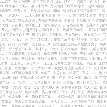
三五文学
精英小说网
为夫体弱多病
迟音（1v1）
大秦第一熊孩子
看
ss
我靠读书成圣人
落尘小说网
万人迷她千娇百媚[穿书]
超级仙学院
魔蝎小说
逆袭人生，从绝境走向权力巅峰
清穿后被康熙巧取豪夺了
装
云！
逆袭人生，从绝境走向权力巅峰
三五小说
寒门官路2:权变
前妻
小姐求放过
重生大画家，有系统就是任性
笔看阁
野性缠绵
斗罗里的
出狱后，首富老公逼我生三胎
笔笔趣小说
异界最强赘婿
边疆来了个娇媳
一天花掉四百亿之后[足球]
小药店通古今，我暴富不难吧？
前门村的留
朕成了暴君的白月光
我和我妈的那些事儿（无绿修改）
合欢御女录
荒
叭叭小说
BL小说
末世对照组：大佬带全系异能守护华夏
哥哥爱上的
上好
亮剑：开局拿下鬼子据点
豪门后妈在娃综靠反向贴贴爆火了
签到
手册
反派崽崽不好养，山神外挂上大分
吾弟大秦第一纨绔
玄学崽崽五
凡人之我为厉天尊
穿越七零：撩最强男神养傲娇的崽
天剑神帝
苟在四
宠甜心：恶魔少爷深深吻
开局父母祭天，她带空间养家致富
祁同伟：学
潮NP
直上青云
深度补习>
上流社会共享女友
镇龙棺，阎王命
上瘾
的
官途：权力巅峰
开局手搓歼10，被女儿开去航展曝光了！
关于我哥
道跪舔
神医毒妃腹黑宝宝
镇南王
女总裁的贴身高手
重返1987
携空
九龙乾坤诀
官道雄途
镇国狂龙
盖世狂龙
天剑神帝
婚后热恋
宦海
都市我为王
官道升天
官道之破局
闪婚女领导后，我一路青云直上
快
师娘，你真美
迟音
官妻
太荒吞天诀
乡村绝色村姑
九天剑主
春漾
个哥哥磕头认错
机娘世界，校花老师要上天了
农门医女：我带着全家
躺平
蛟龙出渊，十个师姐又美又飒！
被骂赔钱货，看我种田跑商成富
离婚后，渣爹做梦都在偷妈咪
小夫人奶又甜，大叔彻底失了控
我委身
末世：开局疯狂囤物资，美女急哭了
千亿总裁宠妻成狂
病弱太子妃超