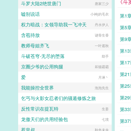
《斗
斗罗大陆2绝世唐门
唐家三少
嘘别说话
小神j的毛衣
第1
权力暗战：女领导助我一飞冲天
丹水伊人
第5
含苞待放
谜骨生香
第9
教师母姐齐飞
一叶遮秋
第1
斗破苍穹-无尽的堕落
助手
第1
京圈少爷的公用狗腿
坏猫霸霸
第2
爱
月淋丶
第2
我能操控全世界
泡泡先生
第2
乞丐与火影女忍者们的骚遁修炼之旅
反性常识在提瓦特
第3
demoncontrolkni
生姜
龙傲天们的共用经验包
七境
第3
惹皇叔
秋色未央