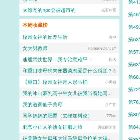
第4
太漂亮的npc会被超市的
咸蛋的蛋
第4
本周收藏榜
第4
校园女神的反差生活
奇申
第5
女大男教师
RomaneContiaY
第5
速通武侠世界：我专治意难平！
佚名
第6
和重口味母狗肉便器谈恋爱是什么感觉？
依
第6
【重口】校园女神是人形马桶
小黑狼
第7
我的冰山豪乳高中生女儿被我当着她闺蜜的面肏成母猪
第7
我的道家仙子美母
月在荒
佚名
第8
同学妈妈的肥臀（去绿加料改）
ZZloo
邪恶小正太的熟女征服之旅
第8
疯狂的笨笨
被美熟女生母和大洋马继母争抢的大鸡巴正太
第8