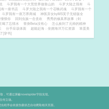
系统
斗罗我有一个大荒世界做靠山的
斗罗大陆之我有
斗
我有一座书店
斗罗大陆之我有一个召唤武魂
斗罗我有一个
斗罗我有一座万界商城
神医弃女byMS芙子无错版全
不憧憬你
回到虫族一念贪欢
秀秀的修真界故事（剑
王喝了忘情水
替身Beta没有心
怎么捡到了元帅的精神
天
分手应该体面
超能赶海：坐拥海洋万亿资源
笨蛋美
[穿书]
通过屏蔽novelspider字段实现。
任何立场。
爬虫程序会依据负载状态自动爬取相关页面。