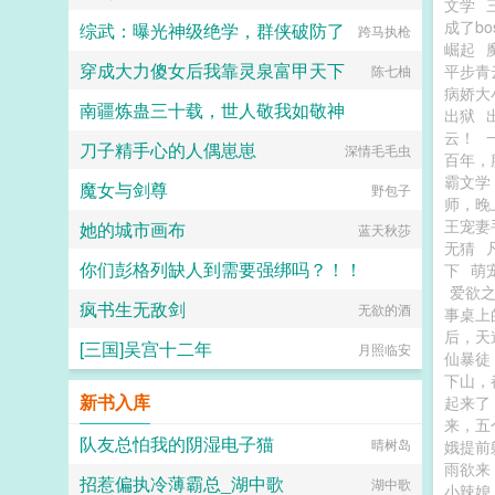
文学
成了bo
综武：曝光神级绝学，群侠破防了
跨马执枪
崛起
穿成大力傻女后我靠灵泉富甲天下
平步青
陈七柚
病娇大
南疆炼蛊三十载，世人敬我如敬神
出狱
云！
刀子精手心的人偶崽崽
六十岁殿堂之姿
深情毛毛虫
百年，
霸文学
魔女与剑尊
野包子
师，晚
王宠妻
她的城市画布
蓝天秋莎
无猜
你们彭格列缺人到需要强绑吗？！！
下
萌
爱欲之
疯书生无敌剑
忍人型比格大将
无欲的酒
事桌上
后，天
[三国]吴宫十二年
月照临安
仙暴徒
下山，
新书入库
起来了
来，五
队友总怕我的阴湿电子猫
晴树岛
娥提前
雨欲来
招惹偏执冷薄霸总_湖中歌
湖中歌
小辣媳