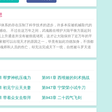
想
师体系的存在压制了科学技术的进步，许多本应被机械取代的
撼动。 不过在这万年之间，武魂殿在维护大陆平衡方面起到
民上升通道并没有被彻底堵死，这才让大陆保持了近万年的平
家都可以出现天才的原因之一，毕竟有如此功德加身，不强都
数魂师和人员的伤亡，却无法完成天下一统，自然被斗罗天道
2章 帮梦神机压魂力
第951章 西维娅的剑术挑战
8章 初见宁云天夫妻
第947章 宁荣荣小试牛刀
4章 带着众女去祭拜
第943章 二十四气飞剑