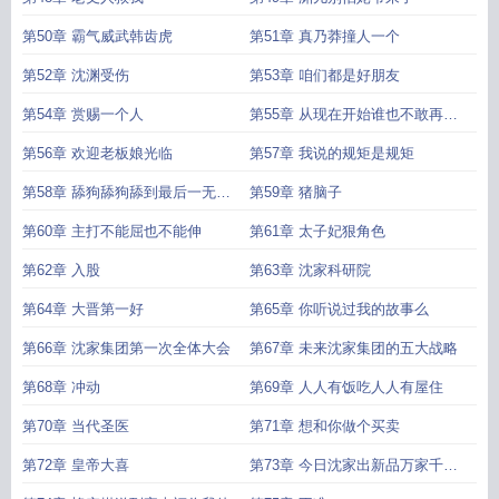
第50章 霸气威武韩齿虎
第51章 真乃莽撞人一个
第52章 沈渊受伤
第53章 咱们都是好朋友
第54章 赏赐一个人
第55章 从现在开始谁也不敢再动
河底捞了
第56章 欢迎老板娘光临
第57章 我说的规矩是规矩
第58章 舔狗舔狗舔到最后一无所
第59章 猪脑子
有
第60章 主打不能屈也不能伸
第61章 太子妃狠角色
第62章 入股
第63章 沈家科研院
第64章 大晋第一好
第65章 你听说过我的故事么
第66章 沈家集团第一次全体大会
第67章 未来沈家集团的五大战略
第68章 冲动
第69章 人人有饭吃人人有屋住
第70章 当代圣医
第71章 想和你做个买卖
第72章 皇帝大喜
第73章 今日沈家出新品万家千户