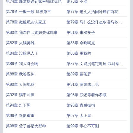
暖洋洋
第74章 蜂窝煤送到家幸福你我他
第75章 不准
第76章 一般一般 世界第三
第77章 老丈人治国冲锋在前我在
后方给他哐哐赚钱
第78章 微服私访沈家庄
第79章 马什么没什么冬没马冬什
么
第80章 我牵自己媳妇关你屁事
第81章 来双筷子
第82章 火锅英雄
第83章 今晚喝点
第84章 没脸见人了
第85章 用我的
第86章 我大哥会啊
第87章 文能提笔定乾坤 武能拿锅
砸熊头
第88章 我答应你
第89章 曼茶罗
第90章 人间地狱
第91章 黄泉路上见
第92章 满甲冲锋
第93章 朕还等着你孝顺
第94章 灯下黑
第95章 青鳞扳指
第96章 迷影重重
第97章 太上皇
第98章 父子都是大犟种
第99章 帝心不可测