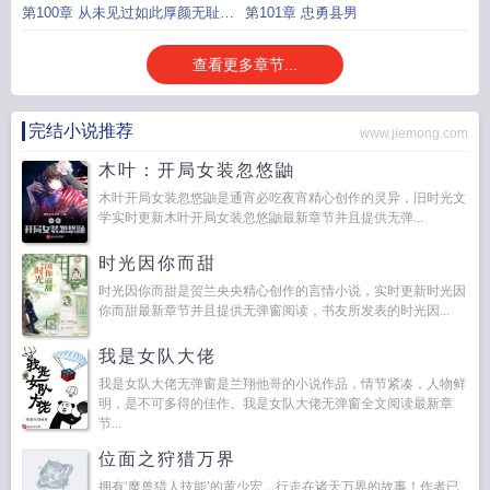
第100章 从未见过如此厚颜无耻之
第101章 忠勇县男
人
查看更多章节...
完结小说推荐
www.jiemong.com
木叶：开局女装忽悠鼬
木叶开局女装忽悠鼬是通宵必吃夜宵精心创作的灵异，旧时光文
学实时更新木叶开局女装忽悠鼬最新章节并且提供无弹...
时光因你而甜
时光因你而甜是贺兰央央精心创作的言情小说，实时更新时光因
你而甜最新章节并且提供无弹窗阅读，书友所发表的时光因...
我是女队大佬
我是女队大佬无弹窗是兰翔他哥的小说作品，情节紧凑，人物鲜
明，是不可多得的佳作。我是女队大佬无弹窗全文阅读最新章
节...
位面之狩猎万界
拥有‘魔兽猎人技能’的黄少宏，行走在诸天万界的故事！作者已