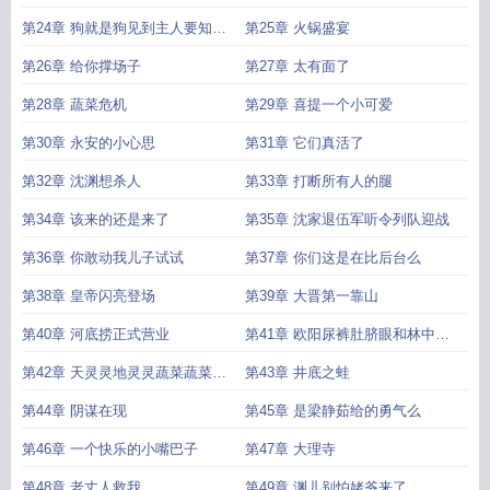
刻
第24章 狗就是狗见到主人要知道
第25章 火锅盛宴
摇尾巴
第26章 给你撑场子
第27章 太有面了
第28章 蔬菜危机
第29章 喜提一个小可爱
第30章 永安的小心思
第31章 它们真活了
第32章 沈渊想杀人
第33章 打断所有人的腿
第34章 该来的还是来了
第35章 沈家退伍军听令列队迎战
第36章 你敢动我儿子试试
第37章 你们这是在比后台么
第38章 皇帝闪亮登场
第39章 大晋第一靠山
第40章 河底捞正式营业
第41章 欧阳尿裤肚脐眼和林中小
鸟
第42章 天灵灵地灵灵蔬菜蔬菜快
第43章 井底之蛙
显灵
第44章 阴谋在现
第45章 是梁静茹给的勇气么
第46章 一个快乐的小嘴巴子
第47章 大理寺
第48章 老丈人救我
第49章 渊儿别怕姥爷来了