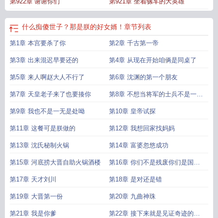
第922章 谢谢你们
第921章 坐着骡车的大英雄
什么痴傻世子？那是朕的好女婿！
章节列表
第1章 本宫要杀了你
第2章 千古第一帝
第3章 出来混迟早要还的
第4章 从现在开始咱俩是同桌了
第5章 来人啊赵大人不行了
第6章 沈渊的第一个朋友
第7章 天皇老子来了也要揍你
第8章 不想当将军的士兵不是一个
好厨子
第9章 我也不是一无是处呦
第10章 皇帝试探
第11章 这餐可是朕做的
第12章 我想回家找妈妈
第13章 沈氏秘制火锅
第14章 富婆忽悠成功
第15章 河底捞大晋自助火锅酒楼
第16章 你们不是残废你们是国家
的英雄
第17章 天才刘川
第18章 是对还是错
第19章 大晋第一份
第20章 九曲神珠
第21章 我是你爹
第22章 接下来就是见证奇迹的时