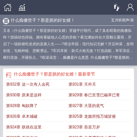
什么痴傻世子？那是朕的好女婿！
五月听雨声
/著
又名（什么痴傻世子？那是朕的好女婿）穿越平行朝代，成了臭名昭着的痴傻纨
绔？因祸却也得福。拥有看破他人心思的异能？看沈渊如何在大晋翻云覆雨，开
启了一场扮猪吃老虎的逆袭人生——?商业帝国：现代知识无解？开店种菜，发明
创造，屯粮种植、垄断漕运。?军武革新：新式火炮无敌？打造战船，率军亲征，
横扫蛮族，开疆拓土。?权谋庙堂：...
痴傻是什么意思
什么痴傻世子?那是朕的好
女婿免费阅读
痴情是傻子
痴傻是谁
痴傻的意思是什么
痴傻皇子
痴傻打一生
肖
痴傻皇帝
是痴是傻
傻痴什么意思
痴傻是什么病
抖音上面痴傻太子是什
什么痴傻世子？那是朕的好女婿！
最新章节
么
什么痴傻世子那是朕的好女婿
痴傻什么意思
什么痴傻世子?那是朕的好女婿
第932章 这一次有人会死
第931章 天外天
啊
傻痴痴是什么意思
什么痴傻世子?那是朕的好女婿呢
痴傻指什么生肖
痴傻是
什么生肖
傻痴的意思
痴傻世子倾世妃
第930章 原来是这样
第929章 春已至雪已融草已青
第928章 匈奴降了
第927章 大晋的底气
第926章 卓木城破
第925章 龙旗所指万城皆摧
第924章 朕就在这里
第923章 吾皇万岁