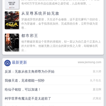
有400万字完本作品位面成神之虚空戒，人品有保障。...
从至尊系统开始无敌
穿越成异世的废柴，天生还不会修炼，这不是坑爹吗？但好在，
作为穿越者，金手指系统加持。完成系统任务，立即升级为至
尊...
都市邪王
他不断破坏着这个世界的潜规则，却一直认为自己是个正直向上
的大好青年。他被无数上流社会的家伙恨之入骨，却能够在民
众...
最新更新
www.jiemong.com
反派：无敌从收主角师尊为仆开始
装大师
我修天道，见谁都能一招秒
丸子先生
给仙子铭纹，可以加速！
夏花啊
柯学世界有魔法是不是太超前了
武夷岩