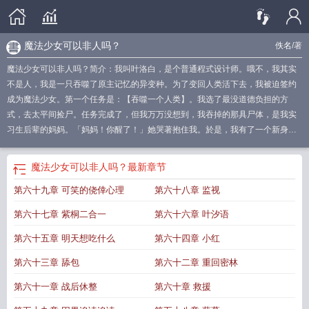
魔法少女可以非人吗？
佚名
/著
魔法少女可以非人吗？简介：我叫叶洛白，是个普通程式设计师。哦不，我其实
不是人，我是一只吞噬了原主记忆的异变种。为了变回人类活下去，我被迫签约
成为魔法少女。第一个任务是：【吞噬一个人类】。我选了最没道德负担的方
式，去太平间捡尸。任务完成了，但我万万没想到，我吞掉的那具尸体，是我实
习生后辈的妈妈。「妈妈！你醒了！」她哭著抱住我。於是，我有了一个新身
份：红柚，37岁，单亲妈妈，高中语文老师。以及一个新工作：C级魔法少女，
代號「
魔法少女人物
魔法少女是人类吗
魔法少女可以非人吗在线
魔法少女可以
魔法少女可以非人吗？
最新章节
非人吗
魔法少女有哪些角色
第六十九章 可笑的侥倖心理
第六十八章 监视
第六十七章 紫桐二合一
第六十六章 叶汐语
第六十五章 明天想吃什么
第六十四章 小红
第六十三章 舔包
第六十二章 重回密林
第六十一章 战后休整
第六十章 救援