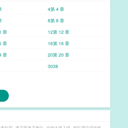
脸时，未婚夫也风尘仆仆赶了过来，瞥见他，前未婚夫
章
4第 4 章
？说好的镇北王呢？怎么变成皇帝了？！#现在跑还来得
添的，退亲风波是他暗中促成的，就连“不行”的谣
章
8第 8 章
1 章
12第 12 章
5 章
16第 16 章
9 章
20第 20 章
3038
归来短剧
逢花落海孟修白
金融大佬入狱
粉红理论讲的啥