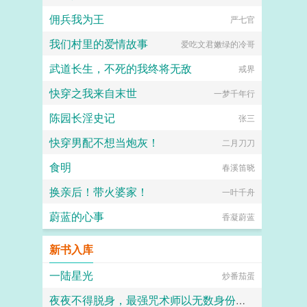
佣兵我为王
严七官
我们村里的爱情故事
爱吃文君嫩绿的冷哥
武道长生，不死的我终将无敌
戒界
快穿之我来自末世
一梦千年行
陈园长淫史记
张三
快穿男配不想当炮灰！
二月刀刀
食明
春溪笛晓
换亲后！带火婆家！
一叶千舟
蔚蓝的心事
香凝蔚蓝
新书入库
一陆星光
炒番茄蛋
夜夜不得脱身，最强咒术师以无数身份向我靠近