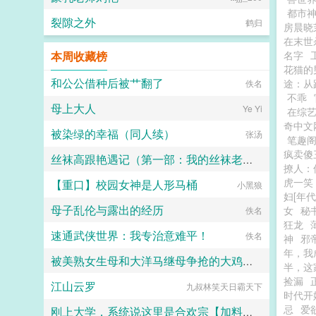
都市
裂隙之外
鹤归
房晨晓
在末世
本周收藏榜
名字
花猫的
和公公借种后被艹翻了
途：从
佚名
不乖
母上大人
Ye Yi
在综
奇中文
被染绿的幸福（同人续）
张汤
笔趣
疯卖傻
丝袜高跟艳遇记（第一部：我的丝袜老师）
撩人：
虎一笑
【重口】校园女神是人形马桶
qwe大控
小黑狼
妇[年代
母子乱伦与露出的经历
女
秘
佚名
狂龙
速通武侠世界：我专治意难平！
佚名
神
邪
年，我
被美熟女生母和大洋马继母争抢的大鸡巴正太
半，这
捡漏
江山云罗
九叔林笑天日霸天下
波波沙day0
时代开
忌
爱
刚上大学，系统说这里是合欢宗【加料版】