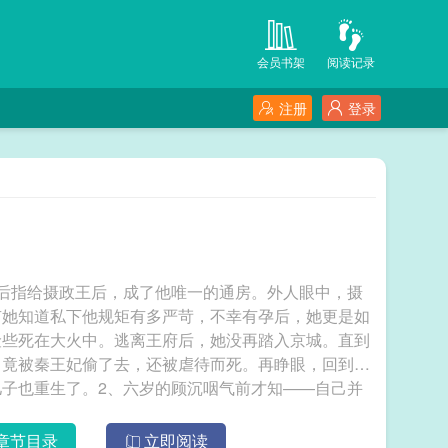
会员书架
阅读记录
注册
登录
后指给摄政王后，成了他唯一的通房。外人眼中，摄
有她知道私下他规矩有多严苛，不幸有孕后，她更是如
险些死在大火中。逃离王府后，她没再踏入京城。直到
，竟被秦王妃偷了去，还被虐待而死。再睁眼，回到两
子也重生了。2、六岁的顾沉咽气前才知——自己并
生父一夜白头……再睁眼，回到四岁，他拖着伤痕累累
一把抱住男人的腿，脆生喊：“爹爹！”*人人都道摄政
章节目录
立即阅读