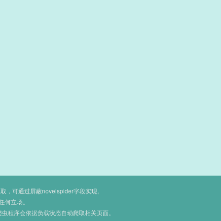
通过屏蔽novelspider字段实现。
任何立场。
爬虫程序会依据负载状态自动爬取相关页面。