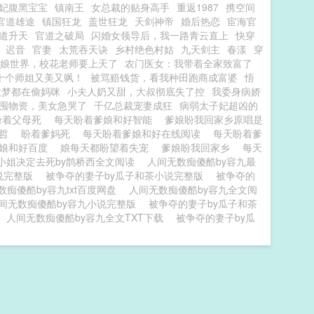
妃腹黑宝宝
镇南王
女总裁的贴身高手
重返1987
携空间
官道雄途
镇国狂龙
盖世狂龙
天剑神帝
婚后热恋
宦海官
道升天
官道之破局
闪婚女领导后，我一路青云直上
快穿
迟音
官妻
太荒吞天诀
乡村绝色村姑
九天剑主
春漾
穿
娘世界，校花老师要上天了
农门医女：我带着全家致富了
十个师姐又美又飒！
被骂赔钱货，看我种田跑商成富婆
悟
做梦都在偷妈咪
小夫人奶又甜，大叔彻底失了控
我委身病娇
囤物资，美女急哭了
千亿总裁宠妻成狂
病弱太子妃超凶的
盼着父母死
每天盼着爹娘和好智能
爹娘盼我回家乡原唱是
子哲
盼着爹妈死
每天盼着爹娘和好在线阅读
每天盼着爹
爹娘和好百度
娘每天都盼望着失宠
爹娘盼我回家乡
每天
小姐决定去死by鹊桥西全文阅读
人间无数痴傻酷by容九最
说完整版
被争夺的妻子by瓜子和茶小说完整版
被争夺的
数痴傻酷by容九txt百度网盘
人间无数痴傻酷by容九全文阅
间无数痴傻酷by容九小说完整版
被争夺的妻子by瓜子和茶
人间无数痴傻酷by容九全文TXT下载
被争夺的妻子by瓜