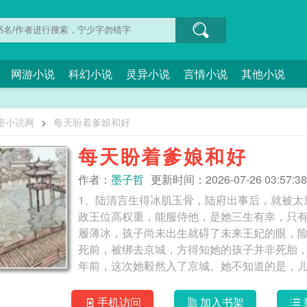
网游小说
科幻小说
灵异小说
言情小说
其他小说
密小说网
>
每天盼着爹娘和好
每天盼着爹娘和好
作者：
墨子哲
更新时间：2026-07-26 03:57:38
1、陆清言生得冰肌玉骨，陆府出事后，就被太
政王位高权重，能服侍他，是她三生有幸，只
履薄冰，孩子尚未出生就碍了未来王妃的眼，
死前，被绑去京城，方得知她的孩子并非死胎
年前，这次她毅然入了京城。她不知道的是，儿
非秦王府的小世子。他死后，生母随他而去，
的小身体，果断逃走，跌跌撞撞扑进摄政王府，
手机访问
加入书架