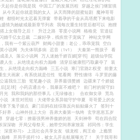
今天起你是你我是我
中国工厂的发展历程
穿越之侯门继室填
从今天起你就是我的女人
从天而降的甜蜜短剧
魔神哥哥
鲤
都怪时光太迟暮无弹窗
带着孕的千金从高塔爬下来电影
执盛情为她破戒最新章节列表
我每次重生转世后都可以
抱狸
搭上女领导之后！
升迁之路
零度小说网
格格党
官道征
闪婚千亿女总裁
二嫁好孕，残疾世子宠疯了
神站文学网
生，我有一个紫云葫芦
财阀小甜妻：老公，乖乖宠我
空白
英小说网
为夫体弱多病
迟音（1v1）
大秦第一熊孩子
看
成圣人
落尘小说网
万人迷她千娇百媚[穿书]
超级仙学院
袭人生，从绝境走向权力巅峰
清穿后被康熙巧取豪夺了
装
生，从绝境走向权力巅峰
三五小说
寒门官路2:权变
前妻太
重生大画家，有系统就是任性
笔看阁
野性缠绵
斗罗里的藤
公逼我生三胎
笔笔趣小说
异界最强赘婿
边疆来了个娇媳
后[足球]
小药店通古今，我暴富不难吧？
前门村的留守妇
月光
我和我妈的那些事儿（无绿修改）
合欢御女录
荒岛
L小说
末世对照组：大佬带全系异能守护华夏
哥哥爱上的女
局拿下鬼子据点
豪门后妈在娃综靠反向贴贴爆火了
签到十
不好养，山神外挂上大分
吾弟大秦第一纨绔
玄学崽崽五岁
尊
穿越七零：撩最强男神养傲娇的崽
天剑神帝
苟在四合院
爷深深吻
开局父母祭天，她带空间养家致富
祁同伟：学生
云
深度补习>
上流社会共享女友
镇龙棺，阎王命
上瘾禁
力巅峰
开局手搓歼10，被女儿开去航展曝光了！
关于我哥和