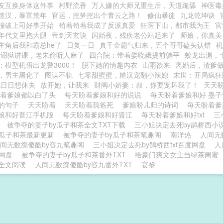
友互换身体这件事
村野流香
万人嫌的大师兄重生后，天道跪舔
神医毒
糙汉，暴富荒年
官运，挖笋挖出个青云之路！
修仙暴徒
九龙乾坤诀
撞破上司好事开始
苟着苟着我成了反派真爱
狂医下山，都市我为王
官
年代文里抱大腿
帝剑天玄诀
闪婚夜，残疾老公站起来了
师娘，你真美
主角后我和霸总he了
日复一日
真千金霸气归来，五个哥哥磕头认错
机
：诏狱讲课，老朱偷听人麻了
四合院：带着娄晓娥提前躺平
蛟龙出渊，
：模型机悟出龙警3000！
脱下她的情趣内衣
山雨欲来
离婚后，渣爹
，男主黑化了
图谋不轨
七零甜蜜蜜，糙汉宠翻小辣媳
末世：开局疯狂
她日日想休夫
放开她，让我来
财阀小娇妻：叔，你要宠坏我了！
天天
盼着爹娘都以白了头
每天盼着爹娘和好的说说
每天盼着爹娘和好 墨
的句子
天天盼着
天天盼着我爸死
爹娘盼儿归的诗词
每天盼着
娘和好晋江手机版
每天盼着爹娘和好晋江
每天盼着爹娘和好txt
三
被争夺的妻子by瓜子和茶全文TXT下载
三小姐决定去死by鹊桥西小
y瓜子和茶最新更新
被争夺的妻子by瓜子和茶笔趣阁
南洋热
人间无
间无数痴傻酷by容九笔趣阁
三小姐决定去死by鹊桥西txt百度网盘
人
度网盘
被争夺的妻子by瓜子和茶番外TXT
给豪门爽文女主当绿茶闺蜜
全文阅读
人间无数痴傻酷by容九番外TXT
宴黎