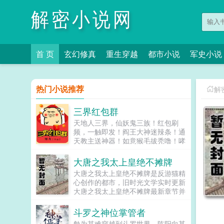
解密小说网
首 页
玄幻修真
重生穿越
都市小说
军史小说
热门小说推荐
解
三界红包群
天地人三界，仙妖鬼三族！红包刷
频，一触即发！阎王大神迷辣条！通
天教主送神器！如意猴毛拔秃噜！哮
天狗粮最炫酷！洪荒绝密，无量量
劫，证道成圣…一切都从三界红包群
大唐之我太上皇绝不摊牌
开始！更多免费小说请收藏
大唐之我太上皇绝不摊牌是反游猫精
woo16com...
心创作的都市，旧时光文学实时更新
大唐之我太上皇绝不摊牌最新章节并
且提供无弹窗阅读，书友所发表的大
唐之我太上皇绝不摊牌评论，并不代
斗罗之神位掌管者
表旧时光文学赞同或者支持大唐之我
勉为其难穿越到斗罗世界，陈阳向某