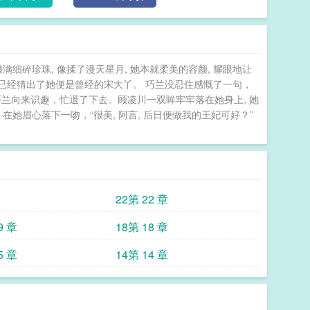
搜寻一个“已死之人”。殊不知，陆清言一直躲在暗
不时就多出一个小布偶、一包蜜饯、一件新衣裳……顾
也最爱我了！后来——小陆沉托腮发愁：怎么才能让娘
爹：“渣爹，你走开！娘亲值得更好的！”——推荐一
细碎珍珠, 像揉了漫天星月, 她本就柔美的容颜, 耀眼地让
是山寨从外捡来的小姑娘，眼见长出了美人胚子，二哥
, 已经猜出了她便是曾经的宋大丫。 巧兰没忍住感慨了一句，
画瓢也在外救回来了一个小白脸。小白脸生得病歪歪，
 巧兰向来识趣，忙退了下去。顾凌川一双眸牢牢落在她身上, 她
后兄弟阋墙好。成婚没多久，顾悦发现，她竟是陆阁老
她眉心落下一吻，“很美, 阿言, 后日便做我的王妃可好？”
就会来攻打寨子！临走前顾悦给了小白脸一封休书，放
渊出身皇室，又骁勇善战，顺风顺水的人生仅有两个污
女土匪救走，硬逼着成了亲。二是被她一纸休书休了。
象却找上了门。陆老太太说：“我这个小孙女因身子骨
，待成了亲，她若哪里做得不妥，还望世子海涵。”裴
22第 22 章
就见小姑娘羞赧一笑，露出一张就算化成灰，他也能认
婚后怎么吹枕头风，让他饶过寨子的顾悦，彻底僵住
9 章
18第 18 章
渣后我成了皇后》by墨子哲陆澜这辈子最后悔的事，就
5 章
14第 14 章
。更后悔的是——父亲战败失踪后，未婚夫一家立刻翻
。”陆澜咽不下这口气，她高攀不起？转头她就盯上了
不行”的镇北王，裴寂然。#要嫁就嫁最狠的##当不了
”，她嘴瓢：“王爷若真有隐疾...我能治。”男人眸色