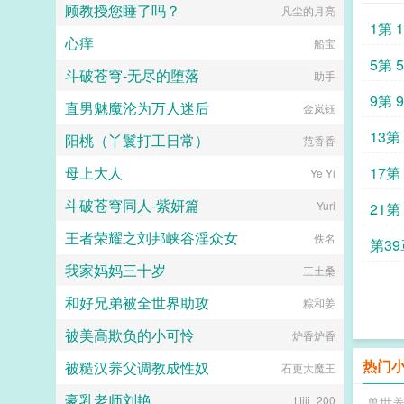
顾教授您睡了吗？
凡尘的月亮
1第 
心痒
船宝
5第 
斗破苍穹-无尽的堕落
助手
9第 
直男魅魔沦为万人迷后
金岚钰
13第 
阳桃（丫鬟打工日常）
范香香
母上大人
17第 
Ye Yi
斗破苍穹同人-紫妍篇
Yuri
21第 
王者荣耀之刘邦峡谷淫众女
佚名
第3
我家妈妈三十岁
三土桑
和好兄弟被全世界助攻
粽和姜
被美高欺负的小可怜
炉香炉香
热门
被糙汉养父调教成性奴
石更大魔王
豪乳老师刘艳
tttjjj_200
兽世