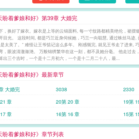
王疯了。抢了皇弟的儿子不说，还发疯似的满城
处，自顾沉有了自己的小院后，他的小桌上时
天盼着爹娘和好》第39章 大婚完
沉喜滋滋地收好，心想：娘亲就算不爱爹爹，
亲认下爹爹？再后来——小陆沉气鼓鼓地推开某
下，换好了嫁衣。嫁衣是上等的云锦面料, 每一寸纹路都精美绝伦，裙摆缀满
下自己的预收：《将他休弃后》by墨子哲顾悦
开目光。 这段时间, 都是巧兰近身伺候她，巧兰一向聪慧, 通过蛛丝马迹
开始对她虎视眈眈。顾悦不喜欢二哥，依葫芦
真是太美了。” 难怪让王爷惦记这么多年。 刚感慨完, 就见王爷走了进来,
一看就是个绣花枕头，要他以身相许，总比日
弯，眼波清澈潋滟。 万般锦绣繁华在这一刻，都不及她分毫。 他走过去，在
的小孙女，还有个娃娃亲对象——班师回朝后
算出三个吉时，一个是十二月初六，一个是十二月二十八，最...
他自由，入京寻她的娃娃亲对象去了。 裴承
点，一是班师回朝时一时不备遭人暗算，被个
天盼着爹娘和好》最新章节
回到京城，他越想越憋屈，这时他那个娃娃亲对
不好，自幼养在寺里，没见过什么人，有些怕生
9章 大婚完
3038
2330
承渊朝她身后看去，那句“抱歉”尚未说出口，
出的脸。裴延瞬间捏碎了手中的杯子。正想着
21 章
20第 20 章
19第 1
了？“小、小白脸？！”——自己的预收：《被
17 章
16第 16 章
15第 1
是十四岁那年为了躲选秀，随便抓了个未婚夫
脸退亲：“镇北侯府的门第，可不是你能高攀的
侯府真正的主人——那个让敌军闻风丧胆、据说“
天盼着爹娘和好》章节列表
你媳妇就当你婶婶#勾引计划很顺利——医馆“偶遇