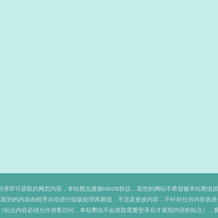
即可获取的网页内容，本站爬虫遵循robots协议，若您的网站不希望被本站爬虫抓取，可
抓取到的内容由程序自动进行排版处理再展现，不涉及更改内容，不针对任何内容表述
（站点内容必须允许游客访问，本站爬虫不会抓取需要登录后才展现内容的站点），