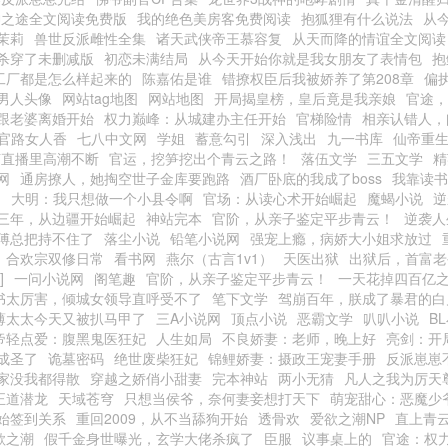
神之途全文阅读免费版
我的绝色美房客免费阅读
抱狐狸有什么说法
从
茉莉
兽世反派雌性全集
诸天武侠帝王慕容复
从天而降的情谊全文阅读
杀穿了未删减版
初恋未满结局
从今天开始你就是我女朋友了表情包
抱
工厂都是怎么样起来的
陈嘉佑是谁
错撩权臣后我被娇养了第208章
偏
男人头像
网站tag地图
网站地图
开局揭皇榜，皇后竟是我亲娘
官途，
跟老婆离婚开始
权力巅峰：从城建办主任开始
官梯险情
相亲认错人，
官路女人香
七八中文网
学姐
蓄意勾引
深入浅出
九一书库
仙帝重
艺直播里高潮不断
官运，挖笋挖出个青云之路！
落伍文学
三五文学
精
网
通房撩人，她掏空世子金库要跑路
酒厂卧底的我成了boss
我靠读书
阁
大明：我只想做一个小县令啊
官场：从读心术开始崛起
魔蝎小说
逆
三年，从边疆开始崛起
神站完本
官阶，从亲子鉴定平步青云！
逆袭人
傅总把持不住了
落尘小说
铅笔小说网
强宠上瘾，病娇大小姐求放过
合欢宗双修日常
看书网
燕尔（古言1v1）
天医出狱
出狱后，首富老
]
一问小说网
阁笔趣
官阶，从亲子鉴定平步青云！
一天花掉四百亿之
书太厉害，倾城女领导直呼受不了
笔下文学
驾崩百年，朕成了暴君的白
薄太太今天又被扒马甲了
三A小说网
顶点小说
恶霸文学
叭叭小说
B
帝轻点爱：腹黑鬼医狂妃
人生如局
不良娇妻：老师，晚上好
亮剑：开
成圣了
诡墓密码
绝世废柴狂妃
锦鲤娇妻：摄政王宠妻手册
反派崽崽
家没我都得散
穿越之娇俏小甜妻
完本神站
两小无猜
凡人之我为厉天
正道潜龙
天域苍穹
只想当侯爷，奈何妻妾想打天下
萌宠甜心：恶魔少
始签到关系
重回2009，从不当舔狗开始
透骨欢
爱欲之潮NP
直上青
欲之潮
假千金身世曝光，玄学大佬杀疯了
臣服
议事桌上的
官途：权