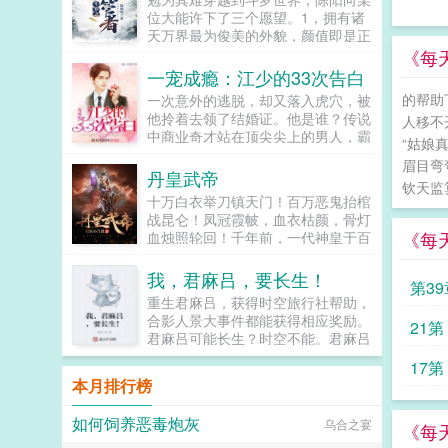
太上皇绝不摊牌读者的观点。...
位大能许下了三个愿望。1，拥有诸
天万界最为俊美的外貌，颜值即是正
义！2，拥有随便修炼就能到九十九
《每
级的天赋！3，拥有几十个神位的传
一宠成瘾：江少的33次告白
承道具（如海神的三叉戟，修罗神的
的帮助
一次意外的逃脱，却又落入虎穴，被
剑这一类的道具）大能轻而易举的帮
他拎着去领了结婚证。他是谁？传说
人移不
助陈阳实现了愿望，而陈阳也获取了
中商业奇才站在顶尖尖上的男人，霸
龙神和时空间之神的双神位考核（外
“姑娘
道杀伐果断阴戾的大冰块？嗯，的确
加其他一大堆有的没的神位）开局穿
眉目弯
很霸道杀伐的确很果断至于冰块？谁
丹皇武帝
越到星斗大森林，误打误撞的被古月
钦天监
踏马的说的，简直宠得她不行好吗...
娜认为是龙神转生前往圣魂村寻找涛
十万白衣举刀镇天门！百万恶鬼抬棺
哥，没想到涛哥居然认出了陈阳的武
战昆仑！凤冠霞帔，血衣枯颜，骨灯
魂加入了武魂殿，居然直接成为了武
《每
血烛照轮回！千年前，一代神皇于百
魂殿的圣子陈阳这才意识到，真正的
族战场血战称霸，开劈万世神朝，冲
穿越者，比小说里的要离谱的多。本
击无上帝位，欲成就第九帝族。然群
我，君麻吕，要长生！
第3
书不跟原著，不舔唐三，主角不是太
雄相阻，百族逆行，神皇称帝之际战
重生君麻吕，获得时空旅行社帮助，
监。普通读者群756292802（需回
死...
合影人景大事件都能获得相应奖励。
答作者的名字）VIP读者群
21第 
君麻吕可能长生？时空不能。君麻吕
957145721（作者任何一本书五百
废物，还是得靠我自己活下去。...
粉丝值可加，进群请发截图）...
17第 
本月排行榜
如何饲养恶毒炮灰
乌合之宴
《每