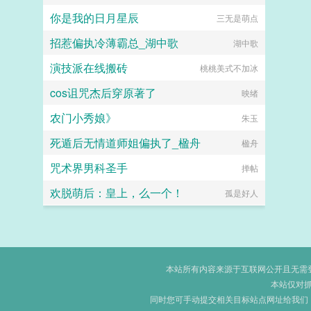
你是我的日月星辰
三无是萌点
烤橙
招惹偏执冷薄霸总_湖中歌
湖中歌
演技派在线搬砖
桃桃美式不加冰
cos诅咒杰后穿原著了
映绪
农门小秀娘》
朱玉
死遁后无情道师姐偏执了_楹舟
楹舟
咒术界男科圣手
掸帖
欢脱萌后：皇上，么一个！
孤是好人
本站所有内容来源于互联网公开且无需登录
本站仅对
同时您可手动提交相关目标站点网址给我们