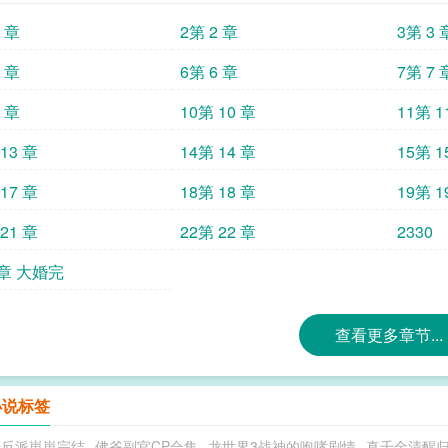
幽深：“哦？那试试？”定亲那日，她去侯府打
1 章
2第 2 章
3第 3 
腿一软，噗通跪地：“吾皇万岁！”陆澜：？？
及吗#裴寂然有个秘密。当年选秀名单是他亲手
5 章
6第 6 章
7第 7 
言……也是他派人散播的。 每天盼着爹娘和好
9 章
10第 10 章
11第 1
13 章
14第 14 章
15第 1
17 章
18第 18 章
19第 1
21 章
22第 22 章
2330
9章 大婚完
查看更多章节...
小说标签
养反派崽崽完结
佛爷副官CP合集
龙世界3战神的咆哮剧情
真千金清醒