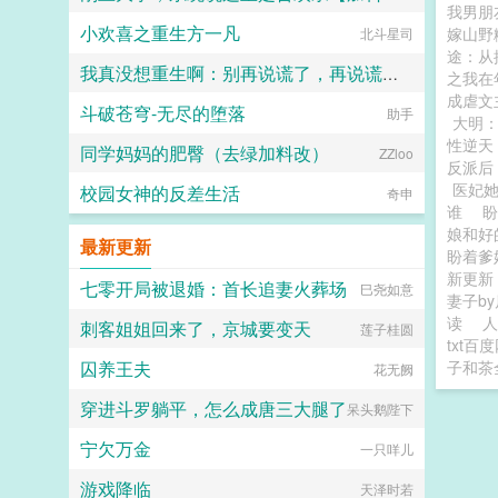
我男朋
小欢喜之重生方一凡
嫁山野
北斗星司
大鹅
途：从
我真没想重生啊：别再说谎了，再说谎女朋友就彻底变成别人的形状了
之我在
成虐文
斗破苍穹-无尽的堕落
萝莉爱大的
助手
大明
性逆天
同学妈妈的肥臀（去绿加料改）
ZZloo
反派后
医妃
校园女神的反差生活
奇申
谁
娘和好
最新更新
盼着爹
新更新
七零开局被退婚：首长追妻火葬场
巳尧如意
妻子b
读
人
刺客姐姐回来了，京城要变天
莲子桂圆
txt百
囚养王夫
子和茶
花无阙
穿进斗罗躺平，怎么成唐三大腿了
呆头鹅陛下
宁欠万金
一只咩儿
游戏降临
天泽时若