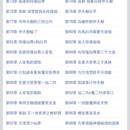
第73章 霸道的玲瓏仙尊
第74章 莫林 我要开除华天都
第75章 莫林 清雪跟我去玲瓏福地
第76章 华天都出手
吧
第77章 与华天都的三招之约
第78章 自爆炸跑华天都
第79章 华天都输了
第80章 向风白羽索要天皇镜
第81章 玲瓏仙尊v风白羽
第82章 加入玲瓏福地
第83章 告密玲瓏仙尊人皇笔
第84章 向玲瓏仙尊要三千大道修
炼
第85章 人皇笔的震惊
第86章 玄黄大世界之子莫林
第87章 计划谋杀黄泉魔宗苏秀衣
第88章 与方清雪联手灭强敌
第89章 玄黄大世界第一仙二代
第90章 阳谋算计华天都
第91章 人皇笔的相助
第92章 仙二代v魔二代求首订
第93章 再得宝物感谢薑茶女皇
第94章 一招败魔帅应天情
第95章 奖励 又一块世界之树碎屑
第96章 赠送黄泉圣水
第97章 方清雪小仙界
第98章 方寒突破神通秘境的选择