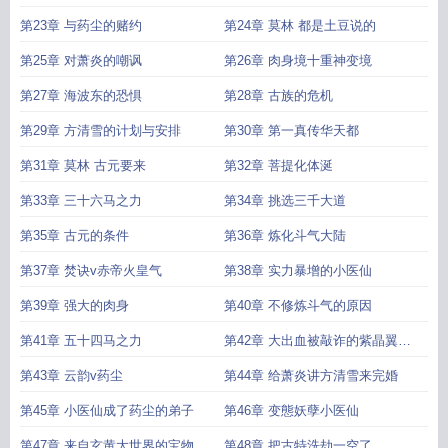
第23章 与药尘的赌约
第24章 莫林 都是土豆说的
第25章 对萧炎的嘲讽
第26章 肉身境十重神变境
第27章 海波东的恐惧
第28章 古族的危机
第29章 方清雪的计划与安排
第30章 第一真传华天都
第31章 莫林 古元要来
第32章 菩提化体涎
第33章 三十六马之力
第34章 挑选三千大道
第35章 古元的条件
第36章 炼化斗气大陆
第37章 焚诀v赤帝火皇气
第38章 实力暴增的小医仙
第39章 强大的肉身
第40章 不修炼斗气的原因
第41章 五十四马之力
第42章 大出血被敲诈的紫晶翼狮
王
第43章 云韵v药尘
第44章 给萧炎讲方清雪来完婚
第45章 小医仙成了药尘的弟子
第46章 变態妖孽小医仙
第47章 来自玄黄大世界的宝物
第48章 把古特洗劫一空了