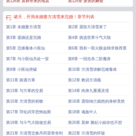
第126章 莫林带来的地震
第125章 萧炎的麻烦
诸天，开局未婚妻方清雪来完婚！
章节列表
第1章 未婚妻方清雪
第2章 震惊方清雪来了
第3章 退婚还是完婚
第4章 挑选世界斗气大陆
第5章 厄难毒体小医仙
第6章 我有一双火眼金睛求推荐票
第7章 与小医仙共处一室
第8章 一招击杀二阶魔兽
第9章 小医仙突破
第10章 方清雪讲解厄难毒体
第11章 路遇方寒
第12章 教训方清薇
第13章 与方寒的交易
第14章 肉身九重通灵境
第15章 方清雪的初吻
第16章 震惊纳兰嫣然的身材竟然
第17章 羽化武学恐怖如斯
第18章 魂族中人
第19章 与斗气大陆做交易
第20章 莫林 雅妃小姐你也不想
第21章 方清雪交换丹药雷骨舍利
第22章 方清雪的怀疑