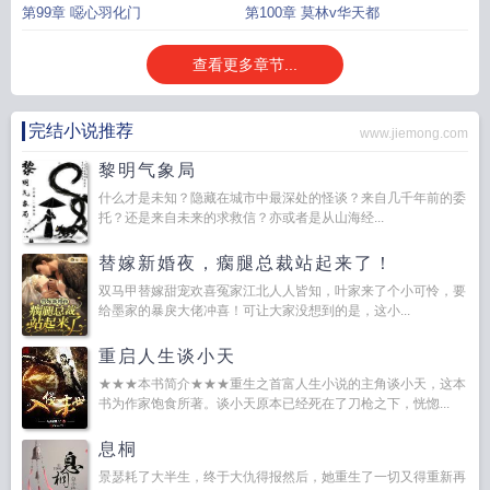
第99章 噁心羽化门
第100章 莫林v华天都
查看更多章节...
完结小说推荐
www.jiemong.com
黎明气象局
什么才是未知？隐藏在城市中最深处的怪谈？来自几千年前的委
托？还是来自未来的求救信？亦或者是从山海经...
替嫁新婚夜，瘸腿总裁站起来了！
双马甲替嫁甜宠欢喜冤家江北人人皆知，叶家来了个小可怜，要
给墨家的暴戾大佬冲喜！可让大家没想到的是，这小...
重启人生谈小天
★★★本书简介★★★重生之首富人生小说的主角谈小天，这本
书为作家饱食所著。谈小天原本已经死在了刀枪之下，恍惚...
息桐
景瑟耗了大半生，终于大仇得报然后，她重生了一切又得重新再