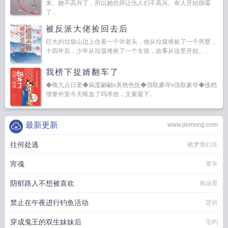
来。她不高兴了，所以她也得让仇人们不高兴。有人开始倒霉
了...
被反派大佬捡回去后
巨大的垃圾山边上住着一个许老头，他从垃圾堆捡了一个男婴，
十四年后，少年从垃圾堆捡了一个女孩，故事从这里开始。...
我榜下捉婿翻车了
◆晚九点日更◆疯度翩翩x美艳色批◆强取豪夺x强取豪夺◆接档
僧妻外室今天喀血了吗求收，文案最下...
最新更新
www.jiemong.com
往何处逃
晓梦致幻生
宵魂
覃学
阴郁路人不想被喜欢
南辿星
禁止在午夜进行钓鱼活动
莲折
穿成鬼王的双生妹妹后
见昀