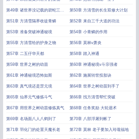
第49章 诸世界没记载的碧蛇三花
第50章 方清雪的长生双修大计划
瞳
第51章 方清雪隔界收徒青鳞
第52章 来自三千大道的功法
第53章 准备突破神通秘境
第54章 小青鳞的作用
第55章 方清雪给的护身之物
第56章 莫林v萧炎
第57章 二五仔华天都
第58章 踏入神通
第59章 世界之树的幼苗
第60章 神通秘境v斗宗强者
第61章 神通秘境恐怖如斯
第62章 施展转世投胎诀
第63章 真气境还是罡元境
第64章 世界之树幼苗到手了
第65章 仙界元气修炼斗气
第66章 找方清雪帮忙突破
第67章 用世界之树幼苗修炼真气
第68章 任务奖励 大轮迴术
第69章 名场面八人八鹤到了
第70章 八部浮屠到帐了
第71章 羽化门的处置天魔长老
第72章 莫林 老子要加入玲瓏福地