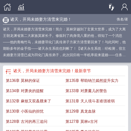
诸天，开局未婚妻方清雪来完婚！
佚名
/著
诸天，开局未婚妻方清雪来完婚！简介：莫林穿越到了玄黄大世界，成为了大离
王朝龙渊省第二大家族莫家长子。修炼到了肉身境八重的他，得知了一个消息
——他的青梅竹马，未婚妻羽化门真传弟子方家方清雪要回来了！与此同时，他
期盼多年的金手指——诸天永生系统也到帐了！【诸天永生系统：经检测，宿主
未婚妻方清雪已成为羽化门真传弟子，此次回归有一半机率前来退婚——任务
一：同意退婚！任务完成奖励，成为羽化门外门弟子，后又惨死在天魔战场机率
高达八成，突破通灵
诸天开局未婚妻方清雪来完婚笔趣阁
开局未婚妻方清雪来完
诸天，开局未婚妻方清雪来完婚！
最新章节
婚!作者我爱吃狗带鱼
方青山诸天棋盘免费
开局未婚妻方清雪来完婚篱笆好
开
第136章 莫林的保证
第135章 帮助纳兰嫣然提升实力
局未婚妻方清雪来完婚!
娶方清雪的诸天
诸天开局给风清扬讲笑傲
正文开局诸
天视频
方青山诸天棋盘
第134章 对萧炎的提醒
第133章 对萧薰儿的警告
第132章 麻烦又双叒叕来了
第131章 天人境斗圣谁强谁弱
第130章 小医仙的担忧
第129章 真龙血脉
第128章 古河的再三追问
第127章 莫林v古河