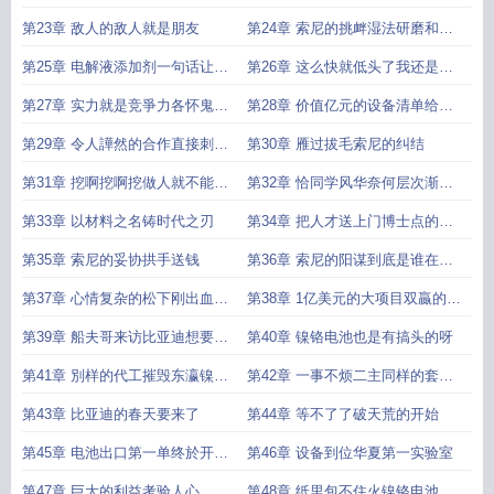
第23章 敌人的敌人就是朋友
第24章 索尼的挑衅湿法研磨和正
极掺杂
第25章 电解液添加剂一句话让索
第26章 这么快就低头了我还是喜
尼破防了
欢你桀驁不驯的样子啊
第27章 实力就是竞爭力各怀鬼胎
第28章 价值亿元的设备清单给索
的合作
尼递个台阶下
第29章 令人譁然的合作直接刺激
第30章 雁过拔毛索尼的纠结
了一帮人
第31章 挖啊挖啊挖做人就不能客
第32章 恰同学风华奈何层次渐远
气
无言以对
第33章 以材料之名铸时代之刃
第34章 把人才送上门博士点的设
立
第35章 索尼的妥协拱手送钱
第36章 索尼的阳谋到底是谁在谋
划谁
第37章 心情复杂的松下刚出血又
第38章 1亿美元的大项目双贏的选
要被放血
择
第39章 船夫哥来访比亚迪想要干
第40章 镍铬电池也是有搞头的呀
什么
第41章 別样的代工摧毁东瀛镍铬
第42章 一事不烦二主同样的套路
电池產业
开搞
第43章 比亚迪的春天要来了
第44章 等不了了破天荒的开始
第45章 电池出口第一单终於开始
第46章 设备到位华夏第一实验室
创匯了
第47章 巨大的利益考验人心
第48章 纸里包不住火镍铬电池曝