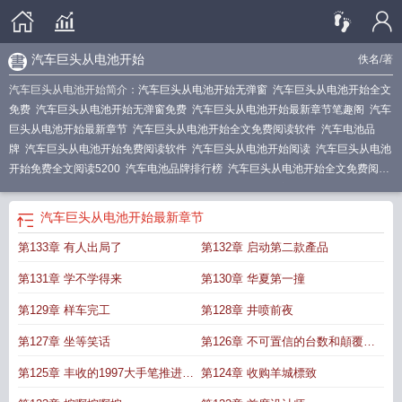
汽车巨头从电池开始
佚名
/著
汽车巨头从电池开始简介：
汽车巨头从电池开始无弹窗
汽车巨头从电池开始全文
免费
汽车巨头从电池开始无弹窗免费
汽车巨头从电池开始最新章节笔趣阁
汽车
巨头从电池开始最新章节
汽车巨头从电池开始全文免费阅读软件
汽车电池品
牌
汽车巨头从电池开始免费阅读软件
汽车巨头从电池开始阅读
汽车巨头从电池
开始免费全文阅读5200
汽车电池品牌排行榜
汽车巨头从电池开始全文免费阅
读
汽车蓄电池十大名牌
汽车巨头从电池开始笔趣阁无弹窗
汽车巨头从电池开始
123读书网
汽车巨头从电池开始TXT
汽车电池十大品牌
汽车巨头从电池开始最
汽车巨头从电池开始
最新章节
新
汽车巨头从电池开始顶点中文
汽车巨头从电池开始笔趣阁无错版
汽车巨头从
第133章 有人出局了
第132章 启动第二款產品
电池开始在线无弹窗
汽车巨头从电池开始全文
汽车巨头从电池开始免费阅读
汽
车巨头从电池开始在线阅读
汽车巨头从电池开始全文在线
汽车电池十大名牌排
第131章 学不学得来
第130章 华夏第一撞
名品牌
汽车巨头从电池开始原著
汽车巨头从电池开始在线
汽车巨头从电池开始
TXT免费
汽车巨头从电池开始无错版
汽车巨头从电池开始电子书
汽车巨头从电
第129章 样车完工
第128章 井喷前夜
池开始全本
汽车巨头从电池开始无弹窗阅读
第127章 坐等笑话
第126章 不可置信的台数和顛覆性
的承诺
第125章 丰收的1997大手笔推进
第124章 收购羊城標致
1998