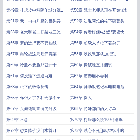
光了
第49章 扯虎皮中科院羊城分院的
第50章 院士老师从现在开始谋划
合作
第51章 我一冉冉升起的巨头要点
第52章 进退两难的松下硬著头皮
政策不是很正常
接招了
第53章 老大和老二打架老三怎么
第54章 你看好鋰电池那要儘快的
办
行动起来
第55章 新的选择要不要包线
第56章 超级大单松下著急了
第57章 舆论战这只是开胃菜
第58章 没效果那就加把劲
第59章 给脸不要脸那就开干
第60章 撕破脸直播测试
第61章 骑虎难下进退两难
第62章 带奏谁不会啊
第63章 松下的致命反击
第64章 神助攻笔记本电脑电池
第65章 你强大了各种无微不至的
第66章 摇人
关怀都会来
第67章 反倾销调查衝突升级
第68章 特殊部门的大订单
第69章 不怂
第70章 打脸那么快100利润率
第72章 想要降价没门求首订
第73章 贼心不死那就继续斗咯求