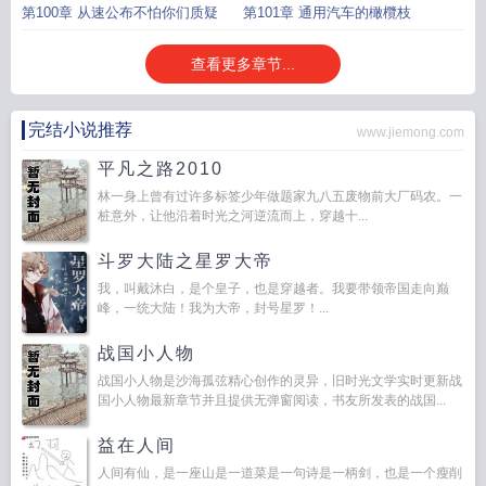
第100章 从速公布不怕你们质疑
第101章 通用汽车的橄欖枝
查看更多章节...
完结小说推荐
www.jiemong.com
平凡之路2010
林一身上曾有过许多标签少年做题家九八五废物前大厂码农。一
桩意外，让他沿着时光之河逆流而上，穿越十...
斗罗大陆之星罗大帝
我，叫戴沐白，是个皇子，也是穿越者。我要带领帝国走向巅
峰，一统大陆！我为大帝，封号星罗！...
战国小人物
战国小人物是沙海孤弦精心创作的灵异，旧时光文学实时更新战
国小人物最新章节并且提供无弹窗阅读，书友所发表的战国...
益在人间
人间有仙，是一座山是一道菜是一句诗是一柄剑，也是一个瘦削