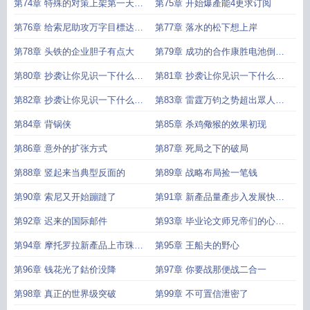
订阅
第74章 特殊的对策上架第一天继
第75章 开始爆產能4更求订阅
续求个订阅
第76章 给索尼助攻万字目標达成
第77章 落水的松下想上岸
求订阅
第78章 头铁的企业胆子有点大
第79章 成功的合作康胜电池倒闭
进行时
第80章 抄袭让你见识一下什么叫
第81章 抄袭让你见识一下什么叫
做珠江必胜客上
做珠江必胜客中
第82章 抄袭让你见识一下什么叫
第83章 雷霆万钧之势超出眾人想
做珠江必胜客下
像
第84章 背锅侠
第85章 杀鸡儆猴的效果初现
第86章 意外的扩张方式
第87章 死局之下的破局
第88章 竖起来当典型反面的
第89章 战略布局捡一笔钱
第90章 索尼又开始蹦躂了
第91章 新產品量產步入发展快车
道
第92章 迟来的国际邮件
第93章 毕业论文师兄帝们的心理
阴影
第94章 摩托罗拉新產品上市珠江
第95章 王船夫的野心
电池跟著腾飞
第96章 钱花光了鈷价没降
第97章 你要战那便战二合一
第98章 真正的世界级突破
第99章 不可置信泄密了