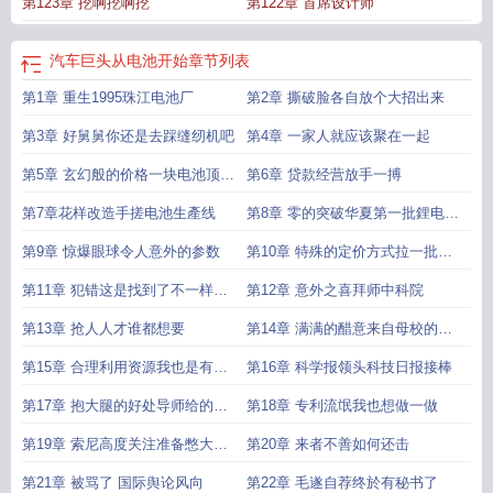
第123章 挖啊挖啊挖
第122章 首席设计师
汽车巨头从电池开始
章节列表
第1章 重生1995珠江电池厂
第2章 撕破脸各自放个大招出来
第3章 好舅舅你还是去踩缝纫机吧
第4章 一家人就应该聚在一起
第5章 玄幻般的价格一块电池顶一
第6章 贷款经营放手一搏
年工资
第7章花样改造手搓电池生產线
第8章 零的突破华夏第一批鋰电池
下线
第9章 惊爆眼球令人意外的参数
第10章 特殊的定价方式拉一批打
一批
第11章 犯错这是找到了不一样的
第12章 意外之喜拜师中科院
机会啊
第13章 抢人人才谁都想要
第14章 满满的醋意来自母校的支
持
第15章 合理利用资源我也是有背
第16章 科学报领头科技日报接棒
景的妖怪啦
第17章 抱大腿的好处导师给的第
第18章 专利流氓我也想做一做
一个红利求追读
第19章 索尼高度关注准备憋大招
第20章 来者不善如何还击
继续求追读
第21章 被骂了 国际舆论风向
第22章 毛遂自荐终於有秘书了