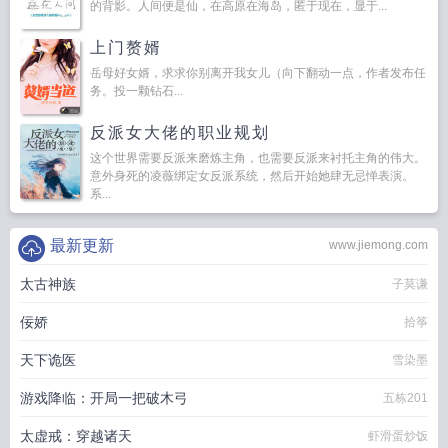
的背影。人间便是仙，在高原在海岛，匿于现在，显于...
上门赘婿
岳母好女婿，求求你别离开我女儿（向下翻动一点，作者发布任
务。投一颗钻石...
反派女大佬的职业规划
这个世界需要反派来磨炼主角，也需要反派来衬托主角的伟大。
意外身死的凌薇绑定女反派系统，然后开始她肆无忌惮表演。
系...
最新更新
www.jiemong.com
太古神族
子莫谦
佞娇
拾筝
天下诡医
雪染墨
游戏降临：开局一把破木弓
五栋201
太虚戒：穿越诸天
虾滑蛋炒饭