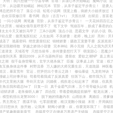
阁
大明：我只想做一个小县令啊
官场：从读心术开始崛起
魔蝎小说
逆
三年，从边疆开始崛起
神站完本
官阶，从亲子鉴定平步青云！
逆袭人
傅总把持不住了
落尘小说
铅笔小说网
强宠上瘾，病娇大小姐求放过
合欢宗双修日常
看书网
燕尔（古言1v1）
天医出狱
出狱后，首富老
]
一问小说网
阁笔趣
官阶，从亲子鉴定平步青云！
一天花掉四百亿之
书太厉害，倾城女领导直呼受不了
笔下文学
驾崩百年，朕成了暴君的白
薄太太今天又被扒马甲了
三A小说网
顶点小说
恶霸文学
叭叭小说
B
帝轻点爱：腹黑鬼医狂妃
人生如局
不良娇妻：老师，晚上好
亮剑：开
成圣了
诡墓密码
绝世废柴狂妃
锦鲤娇妻：摄政王宠妻手册
反派崽崽
家没我都得散
穿越之娇俏小甜妻
完本神站
两小无猜
凡人之我为厉天
正道潜龙
天域苍穹
只想当侯爷，奈何妻妾想打天下
萌宠甜心：恶魔少
始签到关系
重回2009，从不当舔狗开始
透骨欢
爱欲之潮NP
直上青
欲之潮
假千金身世曝光，玄学大佬杀疯了
臣服
议事桌上的
官途：权
友互换身体这件事
村野流香
万人嫌的大师兄重生后，天道跪舔
神医毒
糙汉，暴富荒年
官运，挖笋挖出个青云之路！
修仙暴徒
九龙乾坤诀
撞破上司好事开始
苟着苟着我成了反派真爱
狂医下山，都市我为王
官
年代文里抱大腿
帝剑天玄诀
闪婚夜，残疾老公站起来了
师娘，你真美
主角后我和霸总he了
日复一日
真千金霸气归来，五个哥哥磕头认错
机
：诏狱讲课，老朱偷听人麻了
四合院：带着娄晓娥提前躺平
蛟龙出渊，
：模型机悟出龙警3000！
脱下她的情趣内衣
山雨欲来
离婚后，渣爹
，男主黑化了
图谋不轨
七零甜蜜蜜，糙汉宠翻小辣媳
末世：开局疯狂
她日日想休夫
放开她，让我来
财阀小娇妻：叔，你要宠坏我了！
吞噬
遗产笔趣阁最新章节
吞噬星空正在继承万界遗产无错版
吞噬星空正