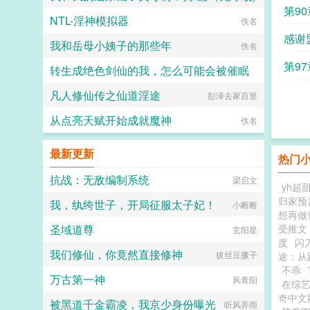
第9
NTL-淫神模拟器
Kars
佚名
感谢
我和岳母小姨子的那些年
佚名
第9
转生成绝色剑仙的我，怎么可能会被催眠
凡人修仙传之仙道淫途
爱丽丝的不可思议茶会
彭泽去家百里
从点亮天赋开始成就魔神
佚名
最新更新
热门
抗战：无敌编制系统
梁启文
yh超
归家预
我，纨绔世子，开局征服太子妃！
小断断
想再做
圣域道尊
受推文
玄阳星
度
闪
我们修仙，你竟然直接修神
拔丝豆撅子
途：从
不乖
万古第一神
风青阳
在综
奇中文
被黑道千金霸凌，我京少身份曝光
听风弄雨