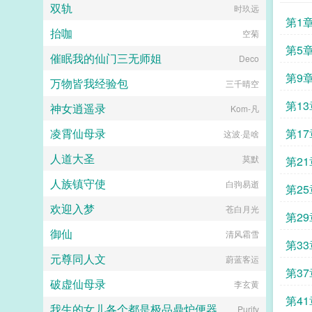
双轨
时玖远
第1
抬咖
空菊
第5
催眠我的仙门三无师姐
Deco
第9
万物皆我经验包
三千晴空
第1
神女逍遥录
Kom-凡
凌霄仙母录
第1
这波·是啥
人道大圣
莫默
第2
人族镇守使
白驹易逝
第2
欢迎入梦
苍白月光
第2
御仙
清风霜雪
第3
元尊同人文
蔚蓝客运
第3
破虚仙母录
李玄黄
第41
我生的女儿各个都是极品鼎炉便器
Purify