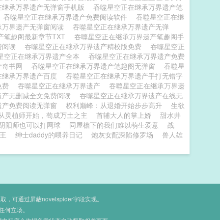
在继承万界遗产无弹窗手机版
吞噬星空正在继承万界遗产笔
吞噬星空正在继承万界遗产免费阅读软件
吞噬星空正在继
承万界遗产无弹窗阅读
吞噬星空正在继承万界遗产无弹
产笔趣阁最新章节TXT
吞噬星空正在继承万界遗产笔趣阁手
费阅读
吞噬星空正在继承万界遗产精校版免费
吞噬星空正
星空正在继承万界遗产全本
吞噬星空正在继承万界遗产免费
产奇书网
吞噬星空正在继承万界遗产笔趣阁无弹窗
吞噬星
在继承万界遗产百度
吞噬星空正在继承万界遗产手打无错字
免费
吞噬星空正在继承万界遗产
吞噬星空正在继承万界遗
遗产无删减全文免费阅读
吞噬星空正在继承万界遗产在线无
遗产免费阅读无弹窗
权利巅峰：从退婚开始步步高升
生欲
从灵植师开始，苟成万土之主
首辅大人的掌上娇
甜水井
阴阳师也可以打网球
同屋檐下的我们难以萌生爱意
战
王
绅士daddy的喂养日记
炮灰女配深陷修罗场
兽人雄
通过屏蔽novelspider字段实现。
任何立场。