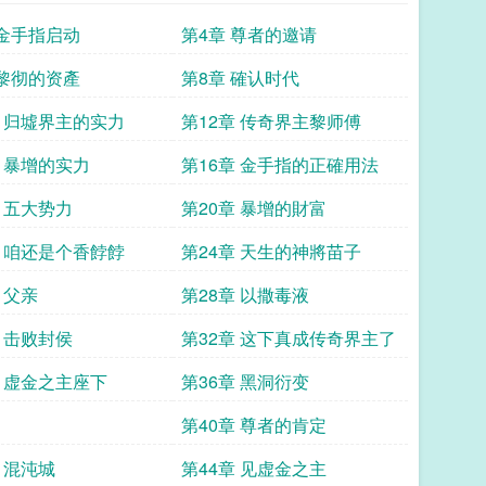
 金手指启动
第4章 尊者的邀请
 黎彻的资產
第8章 確认时代
章 归墟界主的实力
第12章 传奇界主黎师傅
章 暴增的实力
第16章 金手指的正確用法
章 五大势力
第20章 暴增的財富
章 咱还是个香餑餑
第24章 天生的神將苗子
 父亲
第28章 以撒毒液
章 击败封侯
第32章 这下真成传奇界主了
章 虚金之主座下
第36章 黑洞衍变
第40章 尊者的肯定
 混沌城
第44章 见虚金之主