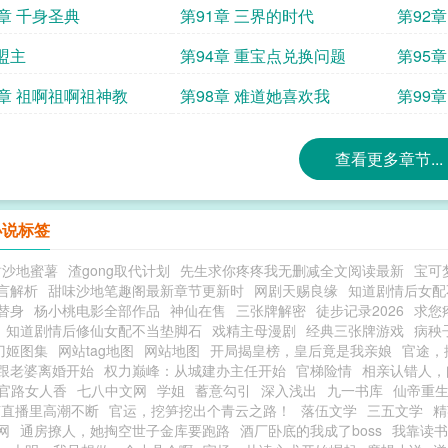
0章 千身圣典
第91章 三界的时代
第92
盟主
第94章 重宝点兑换问题
第95
7章 祖啊祖啊祖神教
第98章 难道她喜欢我
第99
查看更多章节...
小说标签
甜沙地蜜薯
渣gong取代计划
先生求你疼疼我无删减全文阅读最新
宝可
言解析
甜味沙地笔趣阁最新章节更新时
网剧天赐良缘
知道剧情后女配
替身
杨小桃电影全部作品
神仙在售
三张牌解密
徒步记录2026
求您
知道剧情后修仙女配不当垫脚石
戏精主母漫剧
经典三张牌游戏
病秧
刀姬图集
网站tag地图
网站地图
开局揭皇榜，皇后竟是我亲娘
官途，
跟老婆离婚开始
权力巅峰：从城建办主任开始
官梯险情
相亲认错人，
官路女人香
七八中文网
学姐
蓄意勾引
深入浅出
九一书库
仙帝重
艺直播里高潮不断
官运，挖笋挖出个青云之路！
落伍文学
三五文学
精
网
通房撩人，她掏空世子金库要跑路
酒厂卧底的我成了boss
我靠读书