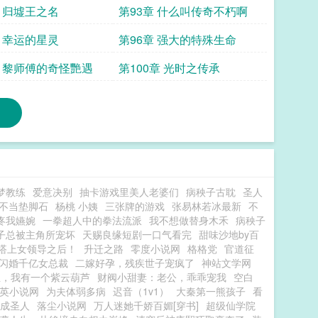
章 归墟王之名
第93章 什么叫传奇不朽啊
章 幸运的星灵
第96章 强大的特殊生命
章 黎师傅的奇怪艷遇
第100章 光时之传承
梦教练
爱意决别
抽卡游戏里美人老婆们
病秧子古耽
圣人
不当垫脚石
杨桃 小姨
三张牌的游戏
张易林若冰最新
不
疼我嬿婉
一拳超人中的拳法流派
我不想做替身木禾
病秧子
子总被主角所宠坏
天赐良缘短剧一口气看完
甜味沙地by百
搭上女领导之后！
升迁之路
零度小说网
格格党
官道征
闪婚千亿女总裁
二嫁好孕，残疾世子宠疯了
神站文学网
生，我有一个紫云葫芦
财阀小甜妻：老公，乖乖宠我
空白
英小说网
为夫体弱多病
迟音（1v1）
大秦第一熊孩子
看
成圣人
落尘小说网
万人迷她千娇百媚[穿书]
超级仙学院