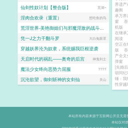
界遗产
仙剑性奴计划【整合版】
芜湖~
趣阁
承万界
淫肉合欢录（重置）
想吃鱼的鸟
窗
吞
机版
荒淫世界-美艳御姐们与邪魔淫敌的战斗故事
在继承
凭一J之力干翻斗罗
阅读
大白兔眼罩
奶叔
空正在
穿越妖界沦为奴隶，系统赐我巨根逆袭
版
产全
天启时代的祸乱——奥奇的后宫
lzymyyear
神鬼剑士
弹窗
[先婚后
魔法少女终向恶势力屈服
????
胡同纪事
锤：我
沉沦欲望，御剑斩神的女剑仙
关山
性穿越
本站所有内容来源于互联网公开且无需登录
本站仅对