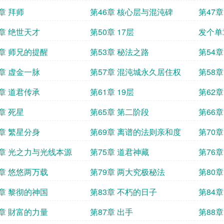
章 拜师
第46章 核心层与混沌碑
第47章
9章 绝世天才
第50章 17层
发个单
2章 师兄的提醒
第53章 秘法之路
第54
6章 虚金一脉
第57章 混沌城永久居住权
第58
0章 道君传承
第61章 19层
第62
章 死星
第65章 第二阶段
第66
8章 繁星分身
第69章 离谱的法则亲和度
第70
4章 光之力与光线本源
第75章 道君神藏
第76
8章 悠悠两万载
第79章 两大究极秘法
第80
2章 黎彻的神国
第83章 不朽的日子
第84
6章 財富的力量
第87章 出手
第88