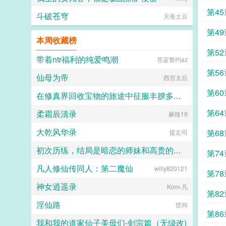
第45
斗破苍穹
天蚕土豆
第4
本周收藏榜
第5
带着ntr福利的纯爱鸣潮
苍蓝誓约az
第5
仙母为帝
西宫太后
第6
在修真界回收宝物的旅途中征服丰腴多汁的美艳仙子和女帝花魁
第64
柔霜辰清录
麻辣19
啾咪
大乾风华录
第6
提左司
初次历练，结局是暗恋的师妹和高贵的宗主美母被我肏怀孕了！（无绿改）
第7
凡人修仙传同人：第二魔仙
willy820121
Kars
第7
神女逍遥录
Kom-凡
第8
淫仙路
世间
第8
我和我的道家仙子美母们-剑宗篇（无绿改)