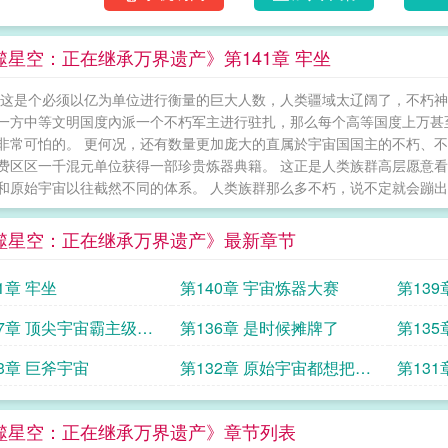
噬星空：正在继承万界遗产》第141章 牢坐
 这是个必须以亿为单位进行衡量的巨大人数，人类疆域太辽阔了，不朽神
一方中等文明国度內派一个不朽军主进行驻扎，那么每个高等国度上万甚至
非常可怕的。 更何况，还有数量更加庞大的直属於宇宙国国主的不朽、
费区区一千混元单位获得一部珍贵炼器典籍。 这正是人类族群高层愿意看
和原始宇宙以往截然不同的体系。 人类族群那么多不朽，说不定就会蹦出个
噬星空：正在继承万界遗产》最新章节
1章 牢坐
第140章 宇宙炼器大赛
第13
37章 顶尖宇宙霸主级战
第136章 是时候摊牌了
第13
33章 巨斧宇宙
第132章 原始宇宙都想把你
第131
收为祖神了
噬星空：正在继承万界遗产》章节列表