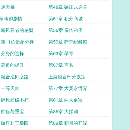
 通天桥
第48章 碾压式通关
章聊聊剧情
第51章 积分商城
章 鳩风尊者的感慨
第55章 亲传弟子
章 第11位遗產分身
第59章 莽荒纪黎彻
章 分身的选择
第63章 孕育
章 霸道的提升
第67章 声名
章 融合法则之路
上架感言部分设定
章 一等天仙
第77章 大莫永恆界
章 碎原核破不朽
第81章 两大至宝
章 师侄与重宝
第85章 大採购
章 碾压封王极限
第89章 积累的开端