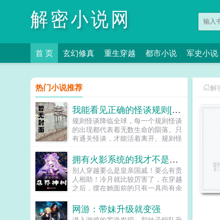
解密小说网
首 页
玄幻修真
重生穿越
都市小说
军史小说
热门小说推荐
解
我能看见正确的怪谈规则[无限]
规则怪谈降临全球，每一个规则怪谈
的出现都代表着无数生命的陨落。只
有通关怪谈，才能活着离开。规则怪
谈降临的第十年，全球联合怪谈研究
协会总结出了一系列通用规则。怪谈
拥有火影系统的我才不是男孩子
通用规则书一不要在怪谈中迷失自
别人穿越要么是皇亲国戚！要么有贵
我，请记住你是人，有且只有两只眼
人相助！冷月就比较厉害了，在穿越
睛一个鼻子一张嘴。二请确保你掌握
之后，摆在她面前的只有一具尚有余
着怪谈中的正确时间，它能帮助你清
温尸体…强力忍术？稀有血继？不，
醒认知。失去时间可能代表着永远的
那些都不是冷月现在该考虑的，现在
网游：带妹升级就变强
迷失。三在怪谈中尽可能多的寻找规
她应该思考的问题只有一个…那就是
则，但不要轻易相信任何规则。四找
进入游戏的罗浩发现，和妹子组队升