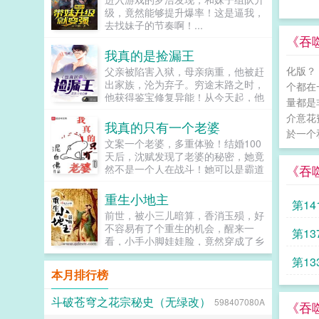
该怎样在这查克拉（灵能）与科技并
到的规则越多，越容易引起祂的注
级，竟然能够提升爆率！这是逼我，
存的世界，伪装成死在自己眼前的这
意。五保持思考。六扮演好你当前的
去找妹子的节奏啊！...
个少年，以求得生存的身份及避免被
身份，在怪谈中你可能会是任何物
《吞
查水表。不过好在，她还有‘神树系
种。你可以是任何物种。穿越而来的
我真的是捡漏王
统’相助。什么？忍术和血继都要我
苏容意外得到污染提示器，可以帮助
自己来抽？你已经是个成熟的系统
化版？
父亲被陷害入狱，母亲病重，他被赶
分辨被祂污染的规则。看着新人必读
了，应该学会自己搜集能量，然后不
出家族，沦为弃子。穷途末路之时，
的规则书中，代表着已被祂污染的血
个都在
断吐出忍界秘术和血继给主人了。系
他获得鉴宝修复异能！从今天起，他
红色规则，苏容这个世界果然要完了
量都是
统获得‘烧肉Q烤肉秘料’1。冷月？系
誓将改写一切，涅槃重生！我不会重
吧！阅读指南1高亮婉拒写作指导！
介意花
统获得‘一乐手打拉面秘方’1。冷
回张家，我会把它踩在脚下！...
2女主就算有了金手指，也不会一下
我真的只有一个老婆
月？？系统获得‘三色丸子制作配
於一个
子就变成最强。3男主出场机会少，
文案一个老婆，多重体验！结婚100
方’1。冷月？？？系统获得‘阴封印
但不是背景板...
天后，沈赋发现了老婆的秘密，她竟
（S）’1。冷月终于来了个正常的，
《吞
然不是一个人在战斗！她可以是霸道
不过…你问为什么是阴封印？那当然
女总裁，也可以是萌萌小吃货，她既
是…拳头即是正义！脸蛋即是真理！
能舞文弄墨，也能舞枪弄棒，更是考
ps前期日常番，后期玄幻番。本书又
重生小地主
第14
试小帮手，无...
名关于身为女忍的我伪装成少年这个
前世，被小三儿暗算，香消玉殒，好
卡池里面真的有血继吗要我说多少遍
不容易有了个重生的机会，醒来一
第1
这是写轮眼可爱的‘冷越’竟然是超A的
看，小手小脚娃娃脸，竟然穿成了乡
女孩子萝莉与男装少女不得不说的故
村小萝莉？！面对善良软弱的包子爹
力
事舌尖上的火影忍者...
第1
娘和强势ＪＰ的亲戚，连蔓儿握紧了
本月排行榜
小拳头，她要保护亲人不再被欺负，
一...
斗破苍穹之花宗秘史（无绿改）
598407080A
《吞