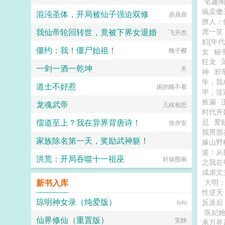
笔趣
疯卖傻
混沌圣体，开局被仙子强迫双修
鼎鼎鼎
撩人：
我仙帝轮回转世，竟被下界女退婚
虎一笑
飞升杰
妇[年代
僵约：我！僵尸始祖！
晚子樱
女
秘
狂龙
一剑一酒一乾坤
关
神
邪
年，我
道士不好惹
困的睡不着
半，这
捡漏
龙魂武帝
几枝相思
时代开
儒道至上？我在异界背唐诗！
忌
爱
张亦安
我男朋
家族除名第一天，奖励武神躯！
嫁山野
途：从
洪荒：开局吞噬十一祖巫
他们都叫我亚瑟王
轩辕图南
之我在
成虐文
新书入库
大明
性逆天
琼明神女录（纯爱版）
反派后
lulu
医妃
仙界修仙（重置版）
安静
承万界