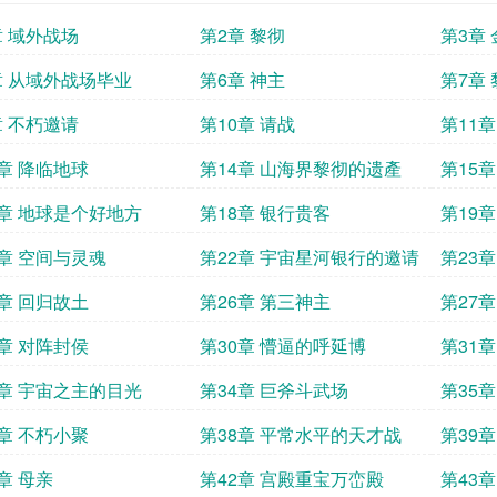
章 域外战场
第2章 黎彻
第3章
章 从域外战场毕业
第6章 神主
第7章
章 不朽邀请
第10章 请战
第11
3章 降临地球
第14章 山海界黎彻的遗產
第15
7章 地球是个好地方
第18章 银行贵客
第19
1章 空间与灵魂
第22章 宇宙星河银行的邀请
第23
5章 回归故土
第26章 第三神主
第27章
9章 对阵封侯
第30章 懵逼的呼延博
第31
3章 宇宙之主的目光
第34章 巨斧斗武场
第35
7章 不朽小聚
第38章 平常水平的天才战
第39章
章 母亲
第42章 宫殿重宝万峦殿
第43章