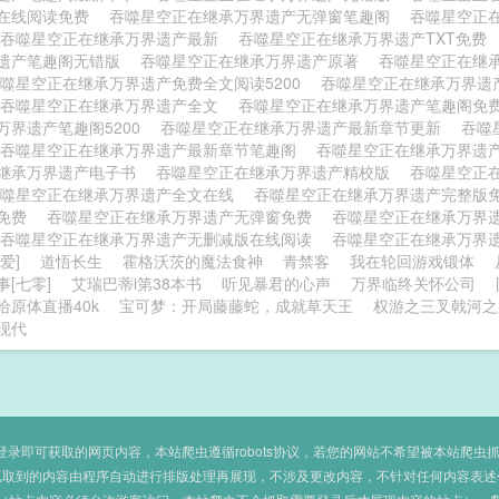
在线阅读免费
吞噬星空正在继承万界遗产无弹窗笔趣阁
吞噬星空正
吞噬星空正在继承万界遗产最新
吞噬星空正在继承万界遗产TXT免费
遗产笔趣阁无错版
吞噬星空正在继承万界遗产原著
吞噬星空正在继
噬星空正在继承万界遗产免费全文阅读5200
吞噬星空正在继承万界遗
吞噬星空正在继承万界遗产全文
吞噬星空正在继承万界遗产笔趣阁免
万界遗产笔趣阁5200
吞噬星空正在继承万界遗产最新章节更新
吞噬
吞噬星空正在继承万界遗产最新章节笔趣阁
吞噬星空正在继承万界遗
继承万界遗产电子书
吞噬星空正在继承万界遗产精校版
吞噬星空正
吞噬星空正在继承万界遗产全文在线
吞噬星空正在继承万界遗产完整版
文免费
吞噬星空正在继承万界遗产无弹窗免费
吞噬星空正在继承万界
吞噬星空正在继承万界遗产无删减版在线阅读
吞噬星空正在继承万界
爱]
道悟长生
霍格沃茨的魔法食神
青禁客
我在轮回游戏锻体
[七零]
艾瑞巴蒂i第38本书
听见暴君的心声
万界临终关怀公司
给原体直播40k
宝可梦：开局藤藤蛇，成就草天王
权游之三叉戟河之
现代
即可获取的网页内容，本站爬虫遵循robots协议，若您的网站不希望被本站爬虫抓取，可
抓取到的内容由程序自动进行排版处理再展现，不涉及更改内容，不针对任何内容表述