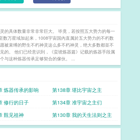
灵的具体数量非常非常巨大。 毕竟，若按照五大势力的每一
数万星域加起来，1008宇宙国內直属於五大势力的不朽数
不愿被束缚的野生不朽神灵这么多不朽神灵，绝大多数都並不
见的。 他们已经意识到，《蛮琥炼器篇》记载的炼器手段属
与这种炼器传承足够契合的傢伙。 ...
9章 炼器传承的影响
第138章 堪比宇宙之主
5章 修行的日子
第134章 准宇宙之主们
章 覲见祖神
第130章 我的天生法则之主