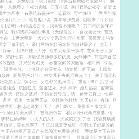
袭人生，从绝境走向权力巅峰
清穿后被康熙巧取豪夺了
装
生，从绝境走向权力巅峰
三五小说
寒门官路2:权变
前妻太
重生大画家，有系统就是任性
笔看阁
野性缠绵
斗罗里的藤
公逼我生三胎
笔笔趣小说
异界最强赘婿
边疆来了个娇媳
后[足球]
小药店通古今，我暴富不难吧？
前门村的留守妇
月光
我和我妈的那些事儿（无绿修改）
合欢御女录
荒岛
L小说
末世对照组：大佬带全系异能守护华夏
哥哥爱上的女
局拿下鬼子据点
豪门后妈在娃综靠反向贴贴爆火了
签到十
不好养，山神外挂上大分
吾弟大秦第一纨绔
玄学崽崽五岁
尊
穿越七零：撩最强男神养傲娇的崽
天剑神帝
苟在四合院
爷深深吻
开局父母祭天，她带空间养家致富
祁同伟：学生
云
深度补习>
上流社会共享女友
镇龙棺，阎王命
上瘾禁
力巅峰
开局手搓歼10，被女儿开去航展曝光了！
关于我哥和
妃腹黑宝宝
镇南王
女总裁的贴身高手
重返1987
携空间
官道雄途
镇国狂龙
盖世狂龙
天剑神帝
婚后热恋
宦海官
道升天
官道之破局
闪婚女领导后，我一路青云直上
快穿
迟音
官妻
太荒吞天诀
乡村绝色村姑
九天剑主
春漾
穿
娘世界，校花老师要上天了
农门医女：我带着全家致富了
十个师姐又美又飒！
被骂赔钱货，看我种田跑商成富婆
悟
做梦都在偷妈咪
小夫人奶又甜，大叔彻底失了控
我委身病娇
囤物资，美女急哭了
千亿总裁宠妻成狂
病弱太子妃超凶的
星空正在继承万界遗产在线阅读免费完整版
吞噬星空正在继
在继承万界遗产笔趣阁无弹窗最新章节
吞噬星空正在继承万