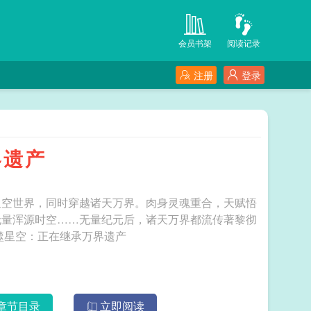
会员书架
阅读记录
注册
登录
界遗产
星空世界，同时穿越诸天万界。肉身灵魂重合，天赋悟
无量浑源时空……无量纪元后，诸天万界都流传著黎彻
暂定世界：吞噬星空，莽荒纪…… 吞噬星空：正在继承万界遗产
章节目录
立即阅读