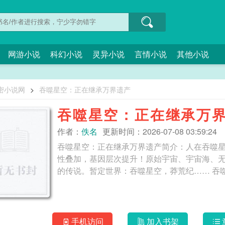
网游小说
科幻小说
灵异小说
言情小说
其他小说
密小说网
>
吞噬星空：正在继承万界遗产
吞噬星空：正在继承万
作者：
佚名
更新时间：2026-07-08 03:59:24
吞噬星空：正在继承万界遗产简介：人在吞噬
性叠加，基因层次提升！原始宇宙、宇宙海、
的传说。
手机访问
加入书架