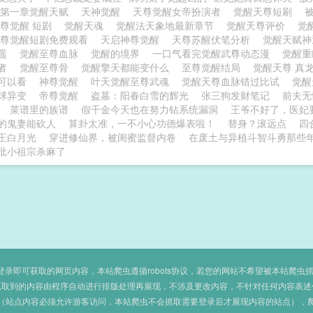
第一章觉醒天赋
天神觉醒
天尊觉醒女帝扮演者
觉醒天尊短刷
尊觉醒 短剧
觉醒天魂
觉醒法天象地最新章节
觉醒天尊评价
觉
天尊觉醒短剧免费观看
天启神尊觉醒
天尊苏醒伏笔分析
觉醒天赋
逍遥
觉醒至尊血脉
觉醒的境界
一口气看完觉醒武尊动态漫
觉醒
尊者
觉醒至尊骨
觉醒擎天都能变什么
至尊觉醒结局
觉醒天尊 真
可以看
神尊觉醒
叶天觉醒至尊武魂
觉醒天尊血脉错过比试
觉
球异变
帝尊觉醒
盗墓：阳春白雪的辉光
张三狗发财笔记
前夫无
菜谱里的族谱
假千金今天也在努力钻系统漏洞
王爷不好了，医妃
的鬼妻能砍人
算卦太准，一不小心功德爆表啦！
替身？滚远点
四
王白月光
穿进修仙界，被闺蜜监督内卷
在废土与异植斗智斗勇那些
批小祖宗杀麻了
即可获取的网页内容，本站爬虫遵循robots协议，若您的网站不希望被本站爬虫抓取，可
抓取到的内容由程序自动进行排版处理再展现，不涉及更改内容，不针对任何内容表述
（站点内容必须允许游客访问，本站爬虫不会抓取需要登录后才展现内容的站点），