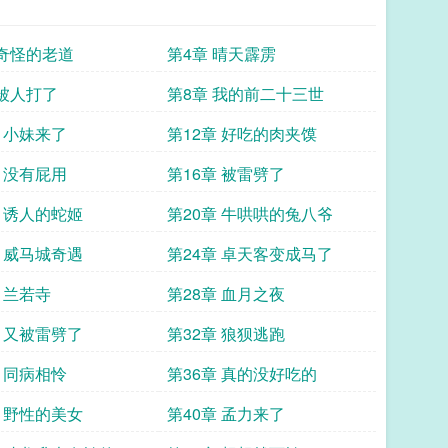
 奇怪的老道
第4章 晴天霹雳
 被人打了
第8章 我的前二十三世
章 小妹来了
第12章 好吃的肉夹馍
章 没有屁用
第16章 被雷劈了
章 诱人的蛇姬
第20章 牛哄哄的兔八爷
章 威马城奇遇
第24章 卓天客变成马了
 兰若寺
第28章 血月之夜
章 又被雷劈了
第32章 狼狈逃跑
章 同病相怜
第36章 真的没好吃的
章 野性的美女
第40章 孟力来了