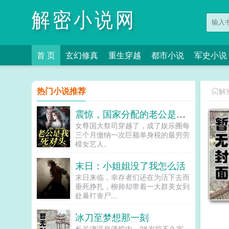
解密小说网
首 页
玄幻修真
重生穿越
都市小说
军史小说
热门小说推荐
解
震惊，国家分配的老公是我死对头
女尊国大祭司穿越了，成了娱乐圈每
三个月缴纳一次巨额单身税的最穷劳
模女艺人。
ampampbrampampgt 国家免费
送你一个老公都不要，非坚持不婚主
末日：小姐姐没了我怎么活
义，哪怕日渐贫穷也不妥协，脑子瓦
末日来临，幸存者们还在为活下去而
特了。ampampbrampampgt 基
垂死挣扎，柳帅却带着一大群美女到
因匹配中心门口，记者一拥而...
处暴打丧尸...
冰刀至梦想那一刻
长谷津温泉酒馆内，28岁前不久宣