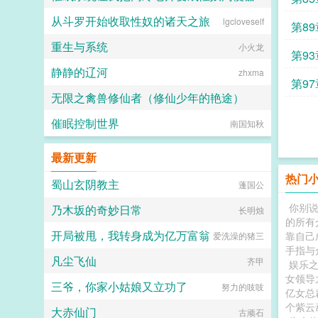
从斗罗开始收取性奴的诸天之旅
lgcloveself
佚名
第8
重生与系统
小火龙
第9
静静的辽河
zhxma
第9
无限之禽兽修仙者（修仙少年的艳途）
催眠控制世界
三年又三年
南国知秋
最新更新
热门
蜀山玄阴教主
蓬国公
你别
乃木坂的奇妙日常
长明烛
的所有
开局被甩，我转身成为亿万富翁
靠自己
爱洗澡的猪三
手指与众
凡尘飞仙
齐甲
娱乐之
女领导
三爷，你家小姑娘又立功了
努力的吱吱
亿女总
个紫云
大赤仙门
古顽石