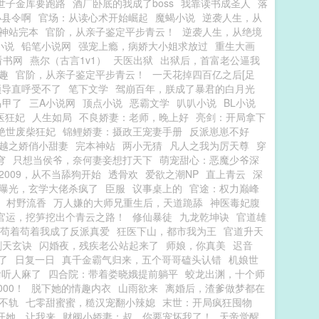
世子金库要跑路
酒厂卧底的我成了boss
我靠读书成圣人
落
小县令啊
官场：从读心术开始崛起
魔蝎小说
逆袭人生，从
神站完本
官阶，从亲子鉴定平步青云！
逆袭人生，从绝境
小说
铅笔小说网
强宠上瘾，病娇大小姐求放过
重生大画
看书网
燕尔（古言1v1）
天医出狱
出狱后，首富老公逼我
趣
官阶，从亲子鉴定平步青云！
一天花掉四百亿之后[足
领导直呼受不了
笔下文学
驾崩百年，朕成了暴君的白月光
马甲了
三A小说网
顶点小说
恶霸文学
叭叭小说
BL小说
医狂妃
人生如局
不良娇妻：老师，晚上好
亮剑：开局拿下
绝世废柴狂妃
锦鲤娇妻：摄政王宠妻手册
反派崽崽不好
越之娇俏小甜妻
完本神站
两小无猜
凡人之我为厉天尊
穿
穹
只想当侯爷，奈何妻妾想打天下
萌宠甜心：恶魔少爷深
2009，从不当舔狗开始
透骨欢
爱欲之潮NP
直上青云
深
曝光，玄学大佬杀疯了
臣服
议事桌上的
官途：权力巅峰
村野流香
万人嫌的大师兄重生后，天道跪舔
神医毒妃腹
官运，挖笋挖出个青云之路！
修仙暴徒
九龙乾坤诀
官道雄
苟着苟着我成了反派真爱
狂医下山，都市我为王
官道升天
剑天玄诀
闪婚夜，残疾老公站起来了
师娘，你真美
迟音
了
日复一日
真千金霸气归来，五个哥哥磕头认错
机娘世
偷听人麻了
四合院：带着娄晓娥提前躺平
蛟龙出渊，十个师
00！
脱下她的情趣内衣
山雨欲来
离婚后，渣爹做梦都在
不轨
七零甜蜜蜜，糙汉宠翻小辣媳
末世：开局疯狂囤物
开她，让我来
财阀小娇妻：叔，你要宠坏我了！
天帝觉醒