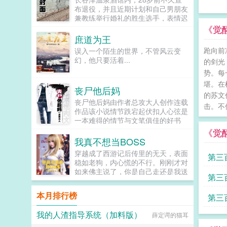
布退役，并且近期计划和自己男朋友
兼教练举行婚礼的胜生选手，表情迟
疑的看着对面的恋人那个维克多，我
《觉
们之后可能会有一个，嗯孩子维克多
庶道为王
（大惊失色）唉难道勇利...
跄向前
误入一个陌生的世界，不管风云变
幻，他只要活着...
的剑光
势。每
堪。在
丧尸他后妈
的苏文
丧尸他后妈由作者总攻大人创作连载
击。不
作品该小说情节跌宕起伏扣人心弦是
一本难得的情节与文笔俱佳的好书
919言情小说免费提供丧尸他后妈全
《觉
文无弹窗的纯文字在线阅读。...
我真不想当BOSS
穿越成了西游记后传里的无天，表面
第三
稳如老狗，内心慌的不行。刚刚才对
如来佛主说了，你是自己走还是我送
还有
第三
你走。如来佛主金身在前，佛光万
丈，似乎要动手诛魔，是该认个怂自
本月排行榜
第三
动消失，还是继续装下去？...
我的人渣指导系统（加料版）
薛定谔的猫耳