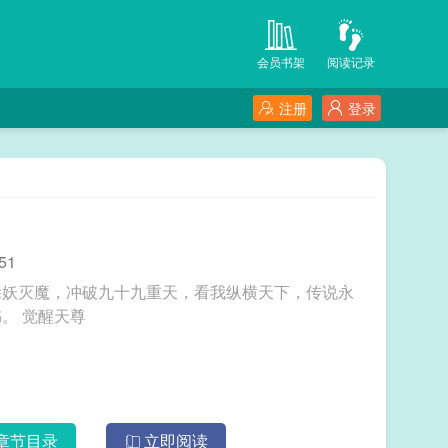
会员书架
阅读记录
注册
登录
51
除妖灭魔，冲破九十九重天，看我纵横天下，传说永
传。神剑飞奔，情意依依。英雄豪杰，皆在我书。 觉醒天尊
章节目录
立即阅读