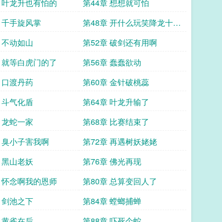
章 叶龙升也有怕的
第44章 想想就可怕
章 千手旋风掌
第48章 开什么玩笑降龙十八
掌
章 不动如山
第52章 破剑还有用啊
章 就等白虎门的了
第56章 蠢蠢欲动
章 口渡丹药
第60章 金针破桃蕊
章 斗气化盾
第64章 叶龙升输了
章 龙蛇一家
第68章 比赛结束了
章 臭小子害我啊
第72章 再遇树妖姥姥
章 黑山老妖
第76章 佛光再现
章 怀念啊我的恩师
第80章 总算变回人了
章 剑池之下
第84章 螳螂捕蝉
章 黄雀在后
第88章 吓死个蛇