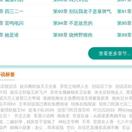
9章 四三二一
第90章 别玩我老子是暴脾气
第91
3章 雷鸣电闪
第94章 不是故意的
第95
7章 她是谁
第98章 烧烤野猪肉
第99
查看更多章节...
小说标签
说话我说话
娱乐圈软饭天王合集
异世之锦绣人生
别说话了你
别说话你
介绍
娱乐之软饭王的飞卢
异世女捕嫁锦衣卫全集
休夫后惊艳众人
楚
成为万人迷晉江文學城
落娘抚柳全文免费阅读无弹窗最新章
炮灰过分
不同txt
王爷别追我已离职免费阅读
钝角在线阅读
混世刀民第七百二
最强软饭王txt
捉鬼小队2026
混世刁民百度百科
叶沉沉2022
网站ta
之后！
升迁之路
零度小说网
格格党
官道征途：从跟老婆离婚开始
裁
二嫁好孕，残疾世子宠疯了
神站文学网
不乖
官路女人香
七八中
葫芦
财阀小甜妻：老公，乖乖宠我
空白
在综艺直播里高潮不断
官运