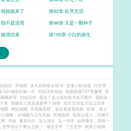
章 我姐姐来了
第92章 欲哭无泪
章 我不是流氓
第96章 又是一颗种子
章 秘境结束
第100章 小白的诞生
别说话
市场部
休夫后惊艳全球76
捉鬼小队动漫
狂狂帝
暮与叶倾姿的第一次
别说话你别说
落娘抚柳TXT笔趣阁
我
美丽顾岁安
别说话你
我当了皇上就封你为太子图片
我的金
十章
我被非人类反派娇养了39章
后宫文20女主以上完本
g地图
网站地图
开局揭皇榜，皇后竟是我亲娘
官途，搭上
权力巅峰：从城建办主任开始
官梯险情
相亲认错人，闪婚千
文网
学姐
蓄意勾引
深入浅出
九一书库
仙帝重生，我有一
，挖笋挖出个青云之路！
落伍文学
三五文学
精英小说网