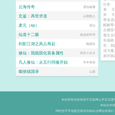
任务
云海传奇
望仙杨康
看
天
骨
玄鉴：再世求道
山雨散人
尊洛
麦元（sp）
醒解
若以
在哪里
仙道十二极
妆化的年华
重生全
朱揭晓
剑影江湖之风云再起
顾晨欣
世，我
成为魔
修仙：我能固化装备属性
码字小天才
家的疯
凡人修仙：从五行同修开始
年年有裕
瘸侯镇国录
山原
本站所有内容来源于互联网公开且无需登录
本站仅对
同时您可手动提交相关目标站点网址给我们