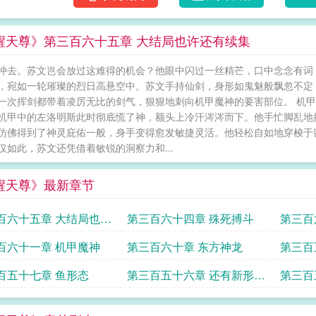
醒天尊》第三百六十五章 大结局也许还有续集
冲去。苏文岂会放过这难得的机会？他眼中闪过一丝精芒，口中念念有词
，宛如一轮璀璨的烈日高悬空中。苏文手持仙剑，身形如鬼魅般飘忽不定
一次挥剑都带着凌厉无比的剑气，狠狠地刺向机甲魔神的要害部位。 机
机甲中的左洛明斯此时彻底慌了神，额头上冷汗涔涔而下。他手忙脚乱地
仿佛得到了神灵庇佑一般，身手变得愈发敏捷灵活。他轻松自如地穿梭于
仅如此，苏文还凭借着敏锐的洞察力和...
醒天尊》最新章节
百六十五章 大结局也许
第三百六十四章 殊死搏斗
第三百
续集
百六十一章 机甲魔神
第三百六十章 东方神龙
第三百
百五十七章 鱼形态
第三百五十六章 还有新形态
第三百
吗