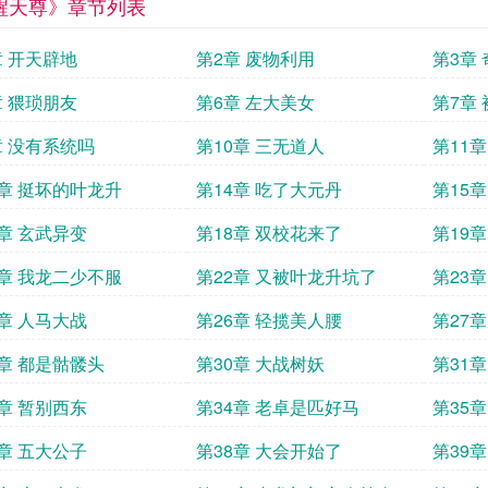
醒天尊》章节列表
章 开天辟地
第2章 废物利用
第3章
章 猥琐朋友
第6章 左大美女
第7章
章 没有系统吗
第10章 三无道人
第11
3章 挺坏的叶龙升
第14章 吃了大元丹
第15
7章 玄武异变
第18章 双校花来了
第19
1章 我龙二少不服
第22章 又被叶龙升坑了
第23
5章 人马大战
第26章 轻揽美人腰
第27章
9章 都是骷髅头
第30章 大战树妖
第31
3章 暂别西东
第34章 老卓是匹好马
第35
7章 五大公子
第38章 大会开始了
第39