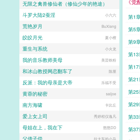
《觉
无限之禽兽修仙者（修仙少年的艳途）
斗罗大陆2蚕淫
三年又三年
小六六
第1
荒艳岁月
BuXiang
第5
皎皎月光
夏小檀
第9
重生与系统
小火龙
第1
我的音乐教师美母
美芸铁粉
第1
和冰山教授网恋翻车了
陈厘
第2
反派：我的母亲是大帝
乐福不受
第2
黄蓉的秘密
saijoe
第2
南方海啸
卡比丘
爱上女上司
第3
秀婷程仪逸凡
母姐在上，我在下
憨憨DD
第3
父债子偿
拉大车的小马