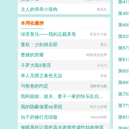
第4
主人的乖乖小母狗
西瓜红
第4
本周收藏榜
第4
绿意复仇——我的总裁美母
安安大小姐
第5
妻欲：少妇俱乐部
君少
第5
赘婿的荣耀
棺材里的笑声
第6
斗罗大陆2蚕淫
小六六
第6
单人无限之春色无边
佚名
第6
与爸爸的约定
酒醉梦自醒
第7
我和姐姐、姐夫、妻子一家的快乐乱伦生活
第7
我的隐蔽做爱xp系统
叫什么好呢
woshiliyi1
仙子的修行无绿版
第8
karma085
催眠系统让我把高冷老师变成性奴肉便器
第8