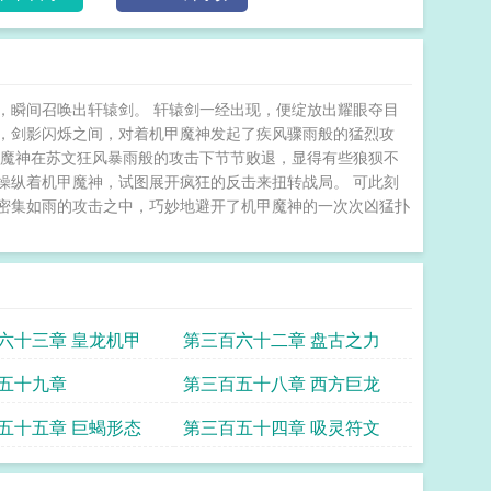
，瞬间召唤出轩辕剑。 轩辕剑一经出现，便绽放出耀眼夺目
，剑影闪烁之间，对着机甲魔神发起了疾风骤雨般的猛烈攻
甲魔神在苏文狂风暴雨般的攻击下节节败退，显得有些狼狈不
操纵着机甲魔神，试图展开疯狂的反击来扭转战局。 可此刻
密集如雨的攻击之中，巧妙地避开了机甲魔神的一次次凶猛扑
六十三章 皇龙机甲
第三百六十二章 盘古之力
五十九章
第三百五十八章 西方巨龙
五十五章 巨蝎形态
第三百五十四章 吸灵符文