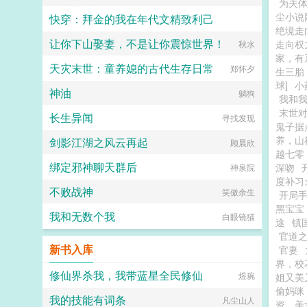
为夫
尘小说
快穿：拜金的我在年代文精致利己
绝境走
让你下山娶妻，不是让你震惊世界！
走向权
楠楠的修仙梦
秋水
家，有
天灾末世：童养媳的古代生存日常
郑怀夕
生三胎
球]
小
神油
躺狗
我和
末世
长生异闻
寻找发现
鬼子据
养，山
剑影江湖之风云再起
顾晨欣
越七零
绑定邪神聊天群后
深吻
神泉院
度补习
不败战神
笑傲余生
开局手
黑宝宝
我和无数个我
白眼镜猫
途
镇
官道
新书入库
官妻
界，校
修仙界杀我，我带蓝星全民修仙
煜琬
姐又美
偷妈咪
我的技能有词条
凡尘山人
资，美