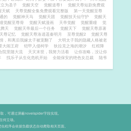
被立为圣子
觉醒天空
觉醒道尊1
觉醒天尊短剧免费观
醒天赋
天尊觉醒全集免费观看完整版
第一天觉醒至尊
神通的
觉醒神天马
觉醒天团
觉醒技天仙守护
觉醒天
重瞳觉醒至尊骨
觉醒天赋漫画
天帝觉醒
觉醒重瞳
觉
龙腾天
觉醒天帝最后一个任务
觉醒天下
觉醒天尊原著
醒天尊记忆
觉醒天尊洛逍遥秦明月
至尊觉醒2
觉醒天尊
情，和离后我嫁太子被宠翻了
大明太子我的隐藏人格被老
要大闹王府
铠甲入侵柯学
狄拉克之海的潮汐
红棺降
合院里随大流
天灾末世，我努力活着
让你攻略，没让你
年
找乐子从生化危机开始
全能保安的绝色女总裁
陆爷
通过屏蔽novelspider字段实现。
任何立场。
爬虫程序会依据负载状态自动爬取相关页面。