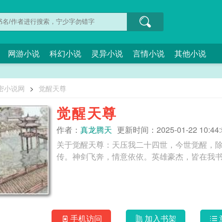
网游小说
科幻小说
灵异小说
言情小说
其他小说
密小说网
>
觉醒天尊
觉醒天尊
作者：
真龙腾天
更新时间：2025-01-22 10:44:
关于觉醒天尊：天压我二十四世，今世觉醒，
手机访问
加入书架