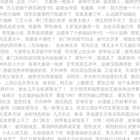
体弱多病
迟音（1v1）
大秦第一熊孩子
看奇中文网
通房撩人，她掏空
网
万人迷她千娇百媚[穿书]
超级仙学院
笔趣阁
大明：我只想做一个
向权力巅峰
清穿后被康熙巧取豪夺了
装疯卖傻三年，从边疆开始崛起
力巅峰
三五小说
寒门官路2:权变
前妻太撩人：傅总把持不住了
落尘
系统就是任性
笔看阁
野性缠绵
斗罗里的藤虎一笑
合欢宗双修日常
笔笔趣小说
异界最强赘婿
边疆来了个娇媳妇[年代]
一问小说网
阁笔
药店通古今，我暴富不难吧？
前门村的留守妇女
秘书太厉害，倾城女
我妈的那些事儿（无绿修改）
合欢御女录
荒岛狂龙
薄太太今天又被扒
对照组：大佬带全系异能守护华夏
哥哥爱上的女神
邪帝轻点爱：腹黑鬼
点
豪门后妈在娃综靠反向贴贴爆火了
签到十年，我成圣了
诡墓密码
神外挂上大分
吾弟大秦第一纨绔
玄学崽崽五岁半，这家没我都得散
穿
：撩最强男神养傲娇的崽
天剑神帝
苟在四合院捡漏
正道潜龙
天域苍
开局父母祭天，她带空间养家致富
祁同伟：学生时代开始签到关系
重回
>
上流社会共享女友
镇龙棺，阎王命
上瘾禁忌
爱欲之潮
假千金身世
搓歼10，被女儿开去航展曝光了！
关于我哥和我男朋友互换身体这件事
镇南王
女总裁的贴身高手
重返1987
携空间嫁山野糙汉，暴富荒年
国狂龙
盖世狂龙
天剑神帝
婚后热恋
宦海官途：从撞破上司好事开始
之破局
闪婚女领导后，我一路青云直上
快穿之我在年代文里抱大腿
帝
太荒吞天诀
乡村绝色村姑
九天剑主
春漾
穿成虐文主角后我和霸总he
花老师要上天了
农门医女：我带着全家致富了
大明：诏狱讲课，老朱
又飒！
被骂赔钱货，看我种田跑商成富婆
悟性逆天：模型机悟出龙警30
小夫人奶又甜，大叔彻底失了控
我委身病娇反派后，男主黑化了
图谋
女急哭了
千亿总裁宠妻成狂
病弱太子妃超凶的
医妃她日日想休夫
放