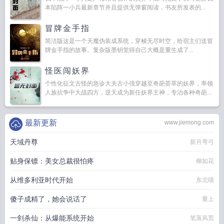
本陷阵一小兵最新章节并且提供无弹窗阅读，书友所发表的...
冒牌金手指
简洁版这是一个天魔伪装成系统，穿梭无尽时空，给宿主们送冒
牌金手指的故事。复杂版墨钥觉得自己大概是重生成了...
怪医闯妖界
个性化征文古怪的急诊大夫古小强穿越至奇葩荟萃的妖界，率领
人族抗争中大战四方，逆天成为新任妖界主神，专治各种奇葩...
最新更新
www.jiemong.com
天域丹尊
新月弯弓
贴身保镖：美女总裁很怕疼
柳如花
从维多利亚时代开始
东北喵
傻子成精了，她会说话了
重上
一剑杀仙：从爆能系统开始
笔落风荒