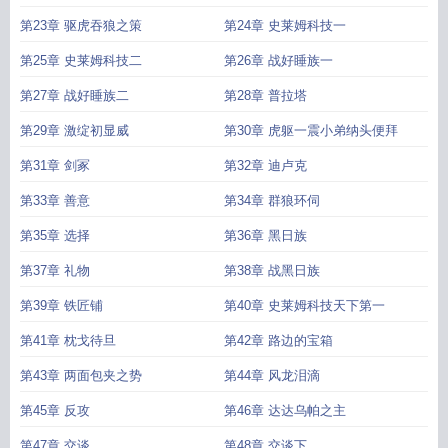
第23章 驱虎吞狼之策
第24章 史莱姆科技一
第25章 史莱姆科技二
第26章 战好睡族一
第27章 战好睡族二
第28章 普拉塔
第29章 激绽初显威
第30章 虎躯一震小弟纳头便拜
第31章 剑冢
第32章 迪卢克
第33章 善意
第34章 群狼环伺
第35章 选择
第36章 黑日族
第37章 礼物
第38章 战黑日族
第39章 铁匠铺
第40章 史莱姆科技天下第一
第41章 枕戈待旦
第42章 路边的宝箱
第43章 两面包夹之势
第44章 风龙泪滴
第45章 反攻
第46章 达达乌帕之主
第47章 交谈
第48章 交谈下