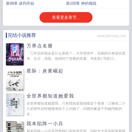
第99章 谈判开始
第100章 神的视线
查看更多章节...
完结小说推荐
www.jiemong.com
万界点名册
「三年后的我会是什么形状？」大学宿舍中，失眠的许奇寂在思
考。次日，清晨。他得到了想要的答案。书友群1号群11...
星际：炎黄崛起
...
全世界都知道她爱我
全世界都知道她爱我，只有我知道我他喵是个替身！江柳依二十
六岁那年赶时髦随便拉个人闪婚了，闪婚对象是个和她同龄的
女...
我本陷阵一小兵
我本陷阵一小兵是芦柑精心创作的灵异，旧时光文学实时更新我