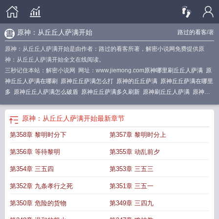
原神：从丘丘人萨满开始
路过的看客
/著
原神：从丘丘人萨满开始是由作者：路过的看客所著，解密小说网免费提供原
神：从丘丘人萨满开始全文在线阅读。
三秒记住本站：解密小说网 网址：www.jiemong.com
原神哪里刷丘丘人萨满
原
神丘丘人萨满在哪刷
原神丘丘萨满怎么打
原神的丘丘萨满
原神丘丘萨满在哪里
多
原神丘丘人萨满怎么破盾
原神丘丘萨满多久刷新
原神刷丘丘人萨满
原神丘
丘萨满在哪刷
原神丘丘萨满是什么
原神丘丘萨满哪里刷
原神中丘丘萨满
原神
丘丘人萨满怎么打
原神丘丘萨满在哪
原神丘丘人萨满刷新时间
原神丘丘人萨满
原神：从丘丘人萨满开始
最新章节
分布
原神丘丘人萨满哪里比较多
原神丘丘萨满部落在哪
原神从丘丘人萨满开始
第358章 黎明时分下
第357章 黎明时分上
路过的看客
原神丘丘人萨满路线
丘丘萨满 原神
原神丘丘萨满路线
原神丘丘萨
满路线图
原神从丘丘人萨满开始
元神丘丘萨满
原神丘丘人萨满多久刷新
原神
第356章 等待黎明
第355章 动乱前夕
丘丘萨满在哪里
丘丘萨满原神位置
原神里丘丘萨满在哪里
原神哪里丘丘人萨满
多
原神 丘丘人萨满
原神丘丘萨满刷新点
第354章 三五四
第353章 三五三
第352章 九条孝行之死
第351章 三五一
第350章 危险的货物
第349章 三四九