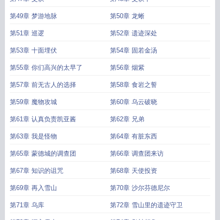
第49章 梦游地脉
第50章 龙蜥
第51章 巡逻
第52章 遗迹深处
第53章 十面埋伏
第54章 固若金汤
第55章 你们高兴的太早了
第56章 烟紫
第57章 前无古人的选择
第58章 食岩之誓
第59章 魔物攻城
第60章 乌云破晓
第61章 认真负责凯亚酱
第62章 兄弟
第63章 我是怪物
第64章 有脏东西
第65章 蒙德城的调查团
第66章 调查团来访
第67章 知识的诅咒
第68章 天使投资
第69章 再入雪山
第70章 沙尔芬德尼尔
第71章 乌库
第72章 雪山里的遗迹守卫