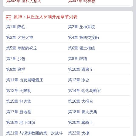
第348章 温和的怒火
第347章 鸣神教
原神：从丘丘人萨满开始
章节列表
第1章 降临
第2章 丘神系统
第3章 火把火神
第4章 第四类接触
第5章 卑鄙的祝丘
第6章 领土模组
第7章 沙包
第8章 狩猎
第9章 狼群
第10章 猎猪丘
第11章 出发晨曦酒庄
第12章 冰史
第13章 无限制
第14章 达达乌帕谷
第15章 好肉族
第16章 大擂台
第17章 新地盘
第18章 篝火庆典
第19章 地下组织
第20章 猪骑士
第21章 与深渊教团的第一次战斗
第22章 大捷