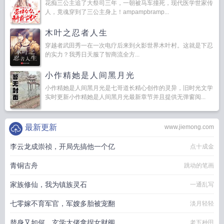
花痴三公主追了大祭司三年，一朝被马车撞死，现代医学世家传
人，竟魂穿到了三公主身上！ampampbramp...
木叶之忍者人生
穿越者武田秀一在一次电疗后来到火影世界木叶村。这就是下忍
的实力？我秀日天服了智商流全方...
小作精她是人间黑月光
小作精她是人间黑月光是七哥道长精心创作的灵异，旧时光文学
实时更新小作精她是人间黑月光最新章节并且提供无弹窗阅...
最新更新
www.jiemong.com
李云龙成崇祯，开局先搞他一个亿
点十成金
青铜古舟
跳动的笔画
家族修仙，我为镇族灵石
一通乱写
七零嫁不育军官，军嫂多胎被宠翻
淡月轻轻
替身又如何，玄学大佬拿捏女财阀
老五种田