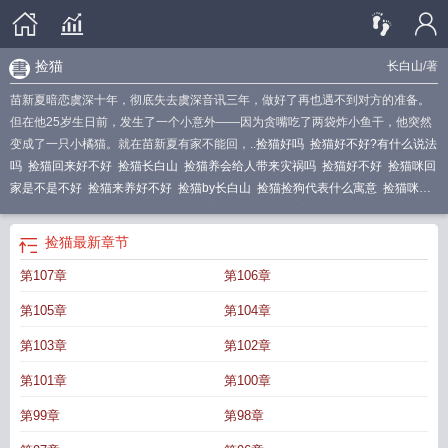
捡猫
长白山
/著
苗新夏暗恋虞深十年，彻底失去虞深音讯三年，做好了再也遇不到对方的准备。
但在他25岁生日前，发生了一个小意外——因为贪嘴吃了两袋炸小鱼干，他突然
变成了一只小橘猫。就在苗新夏有家不能回，..
捡猫好吗
捡猫好不好?有什么说法
吗
捡猫回来好不好
捡猫长白山
捡猫养会给人带来灾祸吗
捡猫好不好
捡猫咪回
家是不是不好
捡猫来养好不好
捡猫by长白山
捡猫捡狗代表什么寓意
捡猫咪有
什么风水之说吗
捡到猫风水学上预示着什么
捡猫的文案
梦见捡猫
捡猫儿吉利
吗
捡猫猫回来养运气好吗
捡猫回家是吉兆还是凶兆
捡猫养会对人运气不好
捡猫
最新章节
吗
捡猫怪
捡猫是好事还是坏事
捡猫养好不好
捡猫咪回家养有什么说法?
第107章
第106章
第105章
第104章
第103章
第102章
第101章
第100章
第99章
第98章