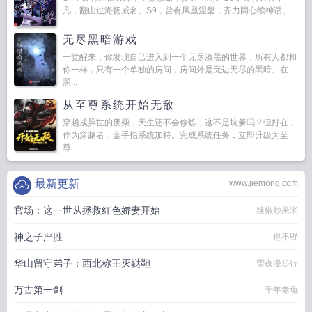
凡，翻山过海扬威名。S9，曾有凤凰涅槃，齐力同心续神话。...
无尽黑暗游戏
一觉醒来，你发现自己进入到一个无尽漆黑的世界，所有人都和
你一样，只有一个单独的房间，房间外是无边无尽的黑暗。在
黑...
从至尊系统开始无敌
穿越成异世的废柴，天生还不会修炼，这不是坑爹吗？但好在，
作为穿越者，金手指系统加持。完成系统任务，立即升级为至
尊...
最新更新
www.jiemong.com
官场：这一世从拯救红色娇妻开始
辣椒炒果米
神之子严胜
也不野
华山留守弟子：西北称王灭鞑靼
雪夜漫步行
万古第一剑
千年老龟