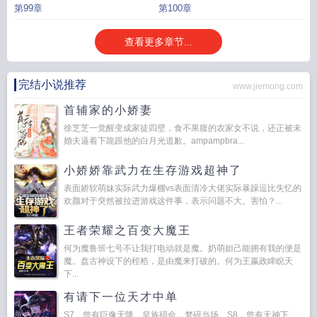
第99章
第100章
查看更多章节...
完结小说推荐
www.jiemong.com
首辅家的小娇妻
徐芝芝一觉醒变成家徒四壁，食不果腹的农家女不说，还正被未
婚夫逼着下跪跟他的白月光道歉。ampampbra...
小娇娇靠武力在生存游戏超神了
表面娇软萌妹实际武力爆棚vs表面清冷大佬实际暴躁逗比失忆的
欢颜对于突然被拉进游戏这件事，表示问题不大。害怕？...
王者荣耀之百变大魔王
何为魔鲁班七号不让我打电动就是魔。奶萌妲己能拥有我的便是
魔。盘古神设下的桎梏，是由魔来打破的。何为王嬴政睥睨天
下...
有请下一位天才中单
S7，曾有巨像天降，皇族殒命，梦碎当场。S8，曾有天神下