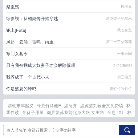
祭凰殇
凤求凰
综影视：从如懿传开始穿越
爱吃饺子的糯米
犯上[Futa]
我吃鲨鱼
风起，云涌，雷鸣，雨重
第二十三朵落花
寒门女县令
一纸云间
只有我被捆成犬奴妻子才会解除催眠
bling(tasis)
我养成了一个古代小人
初三拾月
你是盛夏的蝉鸣
虞竹竹竹竹竹
清朝末年起义
绿茶竹马他E
温沅齐
温婉芸刘毅全文免费读
林
雾伴读
冬葵子用量
诡异复苏我能化身大妖 女主角
全息TXT
林
雾陆声短剧
温婉芸刘毅全文
蜷缩少年人电影在线观看
全息
R18H
我要和你和你在一起是什么歌
同桌娇软结局
温婉芸刘毅
全文免费阅读笔趣阁
我要和你在一起歌词是什么歌
重生后我靠