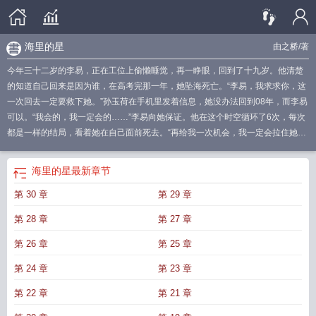
海里的星
由之桥
/著
今年三十二岁的李易，正在工位上偷懒睡觉，再一睁眼，回到了十九岁。他清楚
的知道自己回来是因为谁，在高考完那一年，她坠海死亡。“李易，我求求你，这
一次回去一定要救下她。”孙玉荷在手机里发着信息，她没办法回到08年，而李易
可以。“我会的，我一定会的……”李易向她保证。他在这个时空循环了6次，每次
都是一样的结局，看着她在自己面前死去。“再给我一次机会，我一定会拉住她。”
他在哀求，如果他的死能换来她的一次重生，那么他愿意。清风徐来，空空如
也。“李易，我也有礼物要送你，你猜猜看是什么？”-无原型｜纯架空-错位时空救
海里的星
最新章节
赎【日更】
海里面的星星
海里的星星歌词是什么
海里的星星儿歌
海里的星星怎
第 30 章
第 29 章
么画
海里的星虫长什么样子
海里的星座是什么星座
海洋里的星星
海里的星星
动漫
海里的星星叫什么名字
海里的星河视频
海里的星星寓意的英文名带音
第 28 章
第 27 章
译
海里的星空
海里星星叫什么名字
海里的星星儿歌歌词
海里的星星英文
海里
的星星是什么颜色的
海上的星星
海里的星座
第 26 章
第 25 章
第 24 章
第 23 章
第 22 章
第 21 章