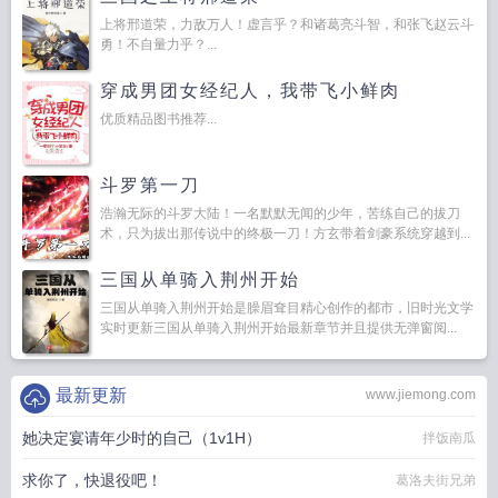
上将邢道荣，力敌万人！虚言乎？和诸葛亮斗智，和张飞赵云斗
勇！不自量力乎？...
穿成男团女经纪人，我带飞小鲜肉
优质精品图书推荐...
斗罗第一刀
浩瀚无际的斗罗大陆！一名默默无闻的少年，苦练自己的拔刀
术，只为拔出那传说中的终极一刀！方玄带着剑豪系统穿越到...
三国从单骑入荆州开始
三国从单骑入荆州开始是臊眉耷目精心创作的都市，旧时光文学
实时更新三国从单骑入荆州开始最新章节并且提供无弹窗阅...
最新更新
www.jiemong.com
她决定宴请年少时的自己（1v1H）
拌饭南瓜
求你了，快退役吧！
葛洛夫街兄弟