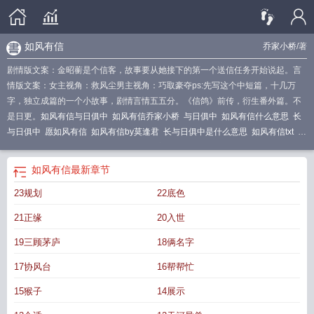
如风有信
乔家小桥
/著
剧情版文案：金昭蘅是个信客，故事要从她接下的第一个送信任务开始说起。言
情版文案：女主视角：救风尘男主视角：巧取豪夺ps:先写这个中短篇，十几万
字，独立成篇的一个小故事，剧情言情五五分。《信鸽》前传，衍生番外篇。不
是日更。
如风有信与日俱中
如风有信乔家小桥
与日俱中
如风有信什么意思
长
与日俱中
愿如风有信
如风有信by莫逢君
长与日俱中是什么意思
如风有信txt
如
风有信与日俱中表达爱意吗
如风有信 乔家小桥
如风有信晋江
如风有信po
如风
有信如鸢而至
如风有信TXT
如风有信的意思
如风有信by乔家小桥
如风有信
如风有信
最新章节
by
如风有信是什么意思
23规划
22底色
21正缘
20入世
19三顾茅庐
18俩名字
17协风台
16帮帮忙
15猴子
14展示