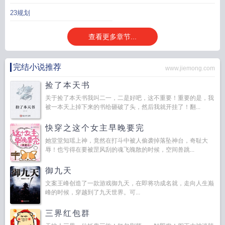
23规划
查看更多章节...
完结小说推荐
www.jiemong.com
捡了本天书
关于捡了本天书我叫二一，二是好吧，这不重要！重要的是，我
被一本天上掉下来的书给砸破了头，然后我就开挂了！翻...
快穿之这个女主早晚要完
她堂堂知瑶上神，竟然在打斗中被人偷袭掉落坠神台，奇耻大
辱！也亏得在要被罡风刮的魂飞魄散的时候，空间兽跳...
御九天
文案王峰创造了一款游戏御九天，在即将功成名就，走向人生巅
峰的时候，穿越到了九天世界。可...
三界红包群