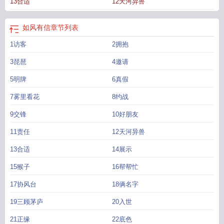
13合适
12天河异兽
如风有信
章节列表
1访客
2拥抱
3琵琶
4邀请
5明牌
6真假
7雾里看花
8约战
9交锋
10好朋友
11责任
12天河异兽
13合适
14展示
15猴子
16帮帮忙
17协风台
18俩名字
19三顾茅庐
20入世
21正缘
22底色