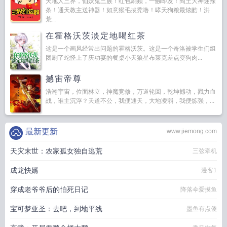
天地人三界，仙妖鬼三族！红包刷频，一触即发！阎王大神迷辣
条！通天教主送神器！如意猴毛拔秃噜！哮天狗粮最炫酷！洪
荒...
在霍格沃茨淡定地喝红茶
这是一个画风经常出问题的霍格沃茨。这是一个奇洛被学生们组
团刷了蛇怪上了庆功宴的餐桌小天狼星布莱克差点变狗肉...
撼宙帝尊
浩瀚宇宙，位面林立，神魔竞修，万道轮回，乾坤撼动，戮力血
战，谁主沉浮？天道不公，我便通天，大地凌弱，我便炼强，...
最新更新
www.jiemong.com
天灾末世：农家孤女独自逃荒
三弦牵机
成龙快婿
漫客1
穿成老爷爷后的怕死日记
降落伞爱摸鱼
宝可梦亚圣：去吧，到地平线
墨鱼有点傻