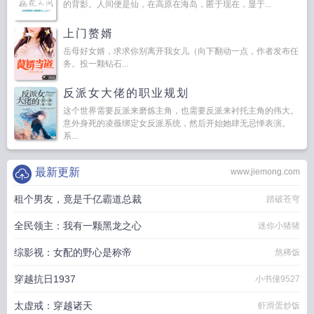
的背影。人间便是仙，在高原在海岛，匿于现在，显于...
上门赘婿
岳母好女婿，求求你别离开我女儿（向下翻动一点，作者发布任
务。投一颗钻石...
反派女大佬的职业规划
这个世界需要反派来磨炼主角，也需要反派来衬托主角的伟大。
意外身死的凌薇绑定女反派系统，然后开始她肆无忌惮表演。
系...
最新更新
www.jiemong.com
租个男友，竟是千亿霸道总裁
踏破苍穹
全民领主：我有一颗黑龙之心
迷你小猪猪
综影视：女配的野心是称帝
熬稀饭
穿越抗日1937
小书僮9527
太虚戒：穿越诸天
虾滑蛋炒饭