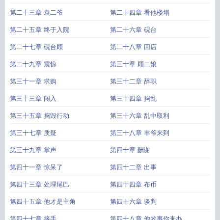
神眼全集观看
鉴宝神眼开局就捡漏两杯毒酒
鉴宝神眼开局就捡漏全文免费阅
第二十三章 袁二爷
第二十四章 看他楼塌
读
无敌鉴宝神眼
鉴宝神眼全文免费阅读
鉴宝神眼 展护卫
鉴宝神眼闯乾坤
鉴
第二十五章 终于入院
第二十六章 砚台
宝神眼林子峰免费
鉴宝神眼百度百科
鉴宝神眼楚辰短剧在线观看
鉴宝神眼开局
就捡漏
鉴宝神眼电视剧免费观看全集
鉴宝神眼底层小子的寻宝之路01
鉴宝神眼
第二十七章 砚台顾
第二十八章 回店
从透视赌石开始
鉴宝神眼展护卫
鉴宝神眼顶点
超级鉴宝师
鉴宝神眼陈景
鉴宝
神眼开局就捡漏全文阅读
捡漏金瞳
第二十九章 震惊
第三十章 顾二娘
第三十一章 求购
第三十二章 辞职
第三十三章 闯入
第三十四章 捣乱
第三十五章 捣毁行动
第三十六章 乱中取利
第三十七章 质疑
第三十八章 丰爷来到
第三十九章 掌声
第四十章 酬谢
第四十一章 惊呆了
第四十二章 出事
第四十三章 处理尾巴
第四十四章 布币
第四十五章 他才是主角
第四十六章 谈判
第四十七章 接手
第四十八章 他的事你来办