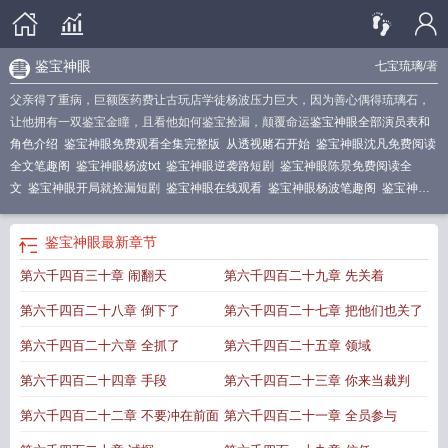
鉴宝神眼
七宝琉璃
/著
父亲得了重病，巨额医药费让古玩店学徒杨波压力巨大，因为善心偶得琉璃石，
让他拥有一双鉴宝金瞳，且看他如何鉴宝捡漏，颠覆命运
鉴宝神眼全部演员表和
角色介绍
鉴宝神眼免费观看全集完整版
从透视赌石开始
鉴宝神眼沈凡免费阅读
全文笔趣阁
鉴宝神眼杨波txt
鉴宝神眼逆袭路短剧
鉴宝神眼陈景免费阅读全
文
鉴宝神眼开局就捡漏短剧
鉴宝神眼在线观看
鉴宝神眼杨波笔趣阁
鉴宝神眼
开局就捡漏陈景
鉴宝神眼二姐林紫然是谁
鉴宝神瞳百度百科
鉴宝神眼短剧演员
表
鉴宝神眼三姐扮演者是谁
鉴宝神眼杨波七宝琉璃
鉴宝神眼从透视赌石开始短
鉴宝神眼
最新章节
剧
鉴宝神眼杨波免费阅读
鉴宝神眼张浩免费阅读全文
鉴宝神眼开局就捡漏 两
第六千四百三十章 闹翻天
第六千四百二十九章 先关着
杯毒酒
鉴宝神眼陈景免费阅读
鉴宝神眼鉴宝神眼
鉴宝神眼TXT
鉴宝神眼张凡
老婆陈雅婷简介
赘婿重生我觉醒鉴宝神眼
鉴宝神眼从缅北逃亡开始
鉴宝神眼陈
第六千四百二十八章 倒下了
第六千四百二十七章 把他们也关了
默
超级黄金眼
鉴宝神眼1-100集免费
鉴宝神眼捡漏暴富短剧
鉴宝神眼捡漏暴富
全集
鉴宝神眼免费阅读全文
鉴宝神眼短剧免费观看全集在线播放紫金瞳
鉴宝神
第六千四百二十六章 全抓了
第六千四百二十五章 领域
眼杨波
鉴宝神眼开局获得转运神通 飞鸽传书
鉴宝神眼电视剧免费观看
鉴宝神
第六千四百二十四章 手段
第六千四百二十三章 你来当裁判
眼瞳
至尊神眼
神眼鉴宝师有声
鉴宝神眼在都市
鉴宝神眼开局就捡漏一口气看
完
鉴宝神眼苏云阳
鉴宝神眼杨波全文免费阅读
鉴宝神眼从透视赌石开始张
第六千四百二十二章 不要冲在前面
第六千四百二十一章 全员参与
灿
鉴宝神眼txt
鉴宝神眼无弹窗
鉴宝神眼麻袋批发古董短剧
鉴宝神眼杨波全文