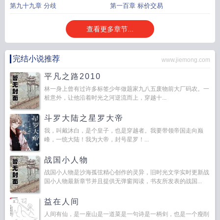
第九十九章 分歧
第一百章 标价交易
查看更多章节...
完结小说推荐
www.jiemong.com
平凡之路2010
林一身上曾有过许多标签少年做题家九八五废物前大厂码农。一
桩意外，让他沿着时光之河逆流而上，穿越十...
斗罗大陆之星罗大帝
我，叫戴沐白，是个皇子，也是穿越者。我要带领帝国走向巅
峰，一统大陆！我为大帝，封号星罗！...
战国小人物
战国小人物是沙海孤弦精心创作的灵异，旧时光文学实时更新战
国小人物最新章节并且提供无弹窗阅读，书友所发表的战国...
益在人间
人间有仙，是一座山是一道菜是一句诗是一柄剑，也是一个瘦削