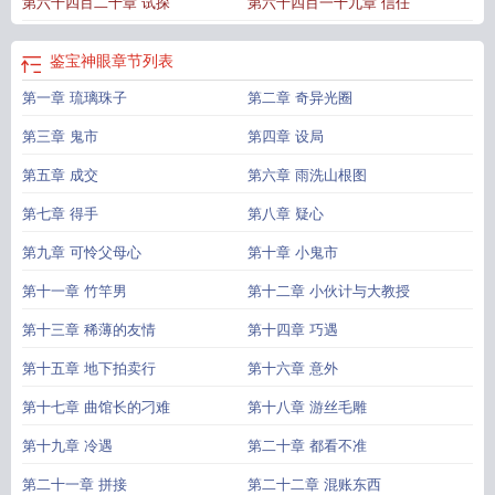
第六千四百二十章 试探
第六千四百一十九章 信任
阅读
鉴宝天眼叶凡
鉴宝神眼第49集免费观看
鉴宝神眼演员表
鉴宝神眼少年
鉴
宝神眼林紫然扮演者
鉴宝神眼张辰
鉴宝神眼免费视频
鉴宝神眼麻袋批发古
董
鉴宝神眼真人秀
鉴宝神眼霍梁
极品神眼
绝世鉴宝神眼
鉴宝神眼七宝琉璃全
鉴宝神眼
章节列表
本免费
赘婿逆袭我觉醒鉴宝神眼
鉴宝神眼沈凡
鉴宝神眼免费观看全集短剧
鉴
第一章 琉璃珠子
第二章 奇异光圈
宝神眼开局就捡漏TXT
鉴宝神眼开局就捡漏沈飞
鉴宝神眼张浩
鉴宝神眼叶
凡
鉴宝神眼杨波免费阅读全文
鉴宝神眼张辰全文免费听书
鉴宝神眼演员
鉴宝
第三章 鬼市
第四章 设局
神眼陈松
鉴宝神眼免费阅读
鉴宝神眼修真
鉴宝神眼全集免费播放
鉴宝神眼从
透视赌石开始罗晓本尊
第五章 成交
鉴宝神眼开局获得转运神通
第六章 雨洗山根图
鉴宝神眼我的女友是总裁
鉴
宝神眼后续剧情
从缅北逃亡开始 // @大擎苍 什么
鉴宝神眼纵横都市
鉴宝神眼
第七章 得手
第八章 疑心
新笔趣阁
鉴宝神眼二姐个人简介
鉴宝神眼从缅北逃亡开始免费
鉴宝神眼/黄金
指
短剧鉴宝神眼
鉴宝神眼美女总裁追着要嫁给我
鉴宝神眼从缅北逃亡开始
第九章 可怜父母心
第十章 小鬼市
TXT
鉴宝神眼短剧免费观看全集第二季
鉴宝神眼全文阅读
鉴宝神眼开局捡
第十一章 竹竿男
第十二章 小伙计与大教授
漏
绝世神眼
鉴宝神眼逆袭后儿媳悔疯了
鉴宝神眼动漫在线观看
鉴宝神眼短
剧
鉴宝神眼杨波笔趣阁txt
鉴宝神眼曹嘉宁
鉴宝神眼演员名单
鉴宝神眼麻袋批
第十三章 稀薄的友情
第十四章 巧遇
发古董王
鉴宝神眼无名功法二十五玉砖医经
鉴宝神眼逆天改命
鉴宝神眼短剧美
第十五章 地下拍卖行
第十六章 意外
女总裁
鉴宝神眼陈景开局就捡漏
鉴宝神眼从缅北
鉴宝神眼捡漏暴富全集观
看
鉴宝神眼逆袭路免费观看
鉴宝神眼林子峰
鉴宝神眼免费阅读全文笔趣阁
鉴
第十七章 曲馆长的刁难
第十八章 游丝毛雕
宝神眼林凡
鉴宝神眼杨波最新章节
免费阅读鉴宝神眼
鉴宝神眼从透视赌石开始
张灿苏雪
鉴宝神眼全集免费
鉴宝神眼短剧免费观看
鉴宝神眼万物皆有灵
鉴宝
第十九章 冷遇
第二十章 都看不准
神眼陈瀚
超品神瞳
鉴宝神眼安然
鉴宝神眼开局就捡漏txt
鉴宝神眼完整版
至尊
第二十一章 拼接
第二十二章 混账东西
鉴宝神眼
鉴宝神眼逆袭路
鉴宝神眼短剧全集
鉴宝神眼捡漏暴富
黄金天眼
鉴宝