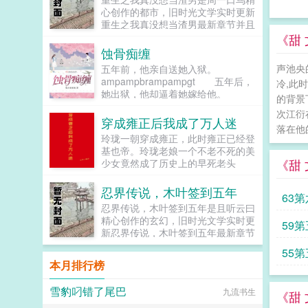
心创作的都市，旧时光文学实时更新
重生之我真没想当渣男最新章节并且
提供无弹窗阅读，书友所发表的重生
《甜
之我真没想当渣男评论，并不代表旧
蚀骨痴缠
时光文学赞同或者支持重生之我真没
声池央
五年前，他亲自送她入狱。
想当渣男读者的观点。...
ampampbrampampgt 五年后，
冷,此
她出狱，他却逼着她嫁给他。
的背景
ampampbrampampgt 之后，她
次江衍
才发现，原来这一切是一场蓄意的圈
穿成雍正后我成了万人迷
落在他
套。ampampbrampampgt 片段
玲珑一朝穿成雍正，此时雍正已经登
一ampampbrampampgt 苏凝霸
基也帝。玲珑老娘一个不老不死的美
气地将离婚协议书在男人身前的桌上
《甜
少女竟然成了历史上的早死老头
一拍，目光决然...
子？！［惊恐脸］成为一张壁画的雍
正，看着她嘀咕自己，脸上露出了冷
忍界传说，木叶签到五年
63
笑妖孽，待朕回去，一定烧死你！只
忍界传说，木叶签到五年是且听云曰
是，雍正不知道占了自己身体的是一
精心创作的玄幻，旧时光文学实时更
59
只善于魅惑人心的桃花妖。这妖精干
新忍界传说，木叶签到五年最新章节
啥啥不行，但就是娇花爱美人，妖精
并且提供无弹窗阅读，书友所发表的
爱幼崽。于是后来，雍正发现他的嫡
55
忍界传说，木叶签到五年评论，并不
妻爱重她，给她把后宫打理的井井有
本月排行榜
代表旧时光文学赞同或者支持忍界传
条，妻妾和睦。他的贵妃喜欢她，让
说，木叶签到五年读者的观点。...
她哥给她荡平四海。他的齐妃心悦
雪豹叼错了尾巴
九流书生
《甜
她，给她养好了一溜崽子而她的儿子