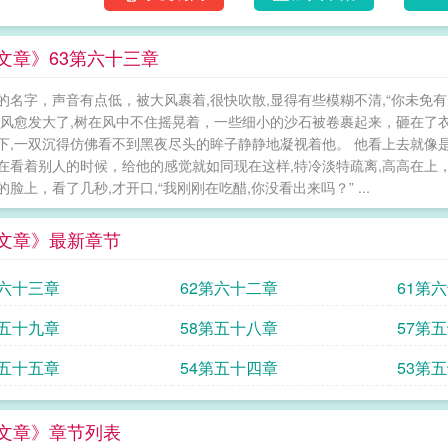
的死对头怎么在一起了？！——新文求预收—
所谓的未婚夫设计利用，傻事做尽，最终统统
 文章》63第六十三章
的作用是挡箭牌。因为他身后的那个人，他的
大佬，顾家掌权人。众人皆知，那位大佬只对
的名字，声音有点低，被大风裹着,很快吹散,显得有些模糊不清,“你未免
敢对叶久不敬。重生归来，叶久不再脑残，回
时风愈发大了,树在风中不住摇晃着，一些细小的沙石被卷裹起来，砸在了
回报小叔多年的照顾，他开始时常待在家里，
下,一双沉得仿佛看不到黑夜尽头的眸子静静地凝视着他。 他看上去就像
太对劲了。男人扣着他的腰身，轻吻他温软耳
在看着别人的时候，给他的感觉就如同现在这样,特冷淡特疏离,高高在上，
噬，眸底是深不见底的欲望。他一字一顿，低缓
的脸上，看了几秒,才开口,“我刚刚在吃醋,你没看出来吗？” ...
小叔，我们是不可能的！”骄纵小少爷受VS病
岁。受是攻从小宠到大的小少爷。
 文章》最新章节
第六十三章
62第六十二章
61第
第五十九章
58第五十八章
57第
第五十五章
54第五十四章
53第
 文章》章节列表