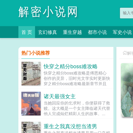
解密小说网
首 页
玄幻修真
重生穿越
都市小说
军史小说
热门小说推荐
解
快穿之精分boss难攻略
快穿之精分boss难攻略是傅恩精心
创作的灵异，旧时光文学实时更新快
穿之精分boss难攻略最新章节并且
提供无弹窗阅读，书友所发表的快穿
之精分boss难攻略评论，并不代表
诸天最强女主
旧时光文学赞同或者支持快穿之精分
当她回应你的乞求时，你便获得了救
boss难攻略读者的观点。...
赎。这大概是一个女主降临诸天代替
他人完成灿烂精彩人生的故事。...
重生之我真没想当渣男
重生之我真没想当渣男是周一口鸟精