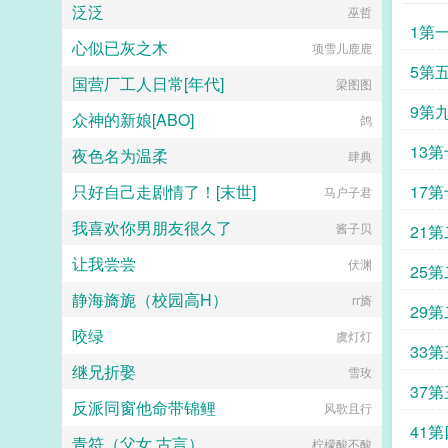
们，那更是不得了皇阿玛，儿子瞧着
泛泛
巫哲
咱们大清地球仪上的领土还是太少，
1第
您瞧儿子的！于是，兄弟几个你争我
心似已灰之木
项雪儿鹿鹿
抢，出国打下大片江山。而她的女儿
5第
们，及笄之龄，长鞭一甩皇阿玛放
国营厂工人日常[年代]
梁图图
心，女儿一定看好（收拾服）驸马，
9第
保证不让蒙古给您添乱！于是蒙古四
众神的新娘[ABO]
鸽
十九部乖巧如鸡。雍正重来一次，朕
怎么连只妖精都不如？！！一句话简
13
夜色名为温柔
肆典
介和雍正性别互换后我成了万人迷...
只好自己走剧情了！[末世]
17
马户子君
我喜欢你男朋友很久了
酱子贝
21
让我尝尝
伏渊
25
静海旖旎（校园高H）
rr旖
29
咬绿
虞灯灯
33
继兄折娶
雪玫
37
反派同窗他命带锦鲤
风歌且行
41
青符（父女 古言）
柠檬酸不酸