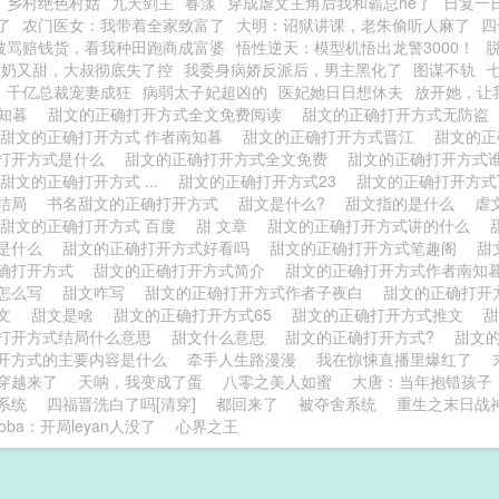
乡村绝色村姑
九天剑主
春漾
穿成虐文主角后我和霸总he了
日复一
了
农门医女：我带着全家致富了
大明：诏狱讲课，老朱偷听人麻了
四
被骂赔钱货，看我种田跑商成富婆
悟性逆天：模型机悟出龙警3000！
人奶又甜，大叔彻底失了控
我委身病娇反派后，男主黑化了
图谋不轨
千亿总裁宠妻成狂
病弱太子妃超凶的
医妃她日日想休夫
放开她，让
南知暮
甜文的正确打开方式全文免费阅读
甜文的正确打开方式无防盗
甜文的正确打开方式 作者南知暮
甜文的正确打开方式晋江
甜文的正
打开方式是什么
甜文的正确打开方式全文免费
甜文的正确打开方式
甜文的正确打开方式 ...
甜文的正确打开方式23
甜文的正确打开方式
式结局
书名甜文的正确打开方式
甜文是什么?
甜文指的是什么
虐
甜文的正确打开方式 百度
甜 文章
甜文的正确打开方式讲的什么
是什么
甜文的正确打开方式好看吗
甜文的正确打开方式笔趣阁
甜
确打开方式
甜文的正确打开方式简介
甜文的正确打开方式作者南知
怎么写
甜文咋写
甜文的正确打开方式作者子夜白
甜文的正确打开
全文
甜文是啥
甜文的正确打开方式65
甜文的正确打开方式推文
打开方式结局什么意思
甜文什么意思
甜文的正确打开方式?
甜文
开方式的主要内容是什么
牵手人生路漫漫
我在惊悚直播里爆红了
穿越来了
天呐，我变成了蛋
八零之美人如蜜
大唐：当年抱错孩子
系统
四福晋洗白了吗[清穿]
都回来了
被夺舍系统
重生之末日战
oba：开局leyan人没了
心界之王