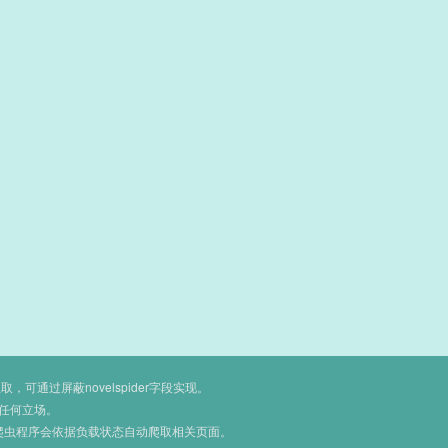
通过屏蔽novelspider字段实现。
任何立场。
爬虫程序会依据负载状态自动爬取相关页面。