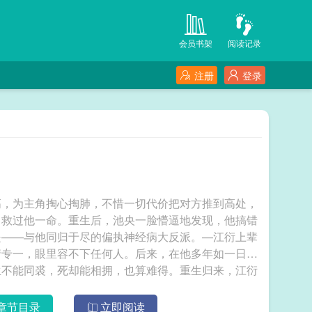
会员书架
阅读记录
注册
登录
高，为主角掏心掏肺，不惜一切代价把对方推到高处，
曾救过他一命。重生后，池央一脸懵逼地发现，他搞错
是——与他同归于尽的偏执神经病大反派。—江衍上辈
情专一，眼里容不下任何人。后来，在他多年如一日的
生不能同裘，死却能相拥，也算难得。重生归来，江衍
的方案。却忽然被心上人堵在门口。心上人神色些许紧
王剧本，跟着男二跑了。众人大惊这两个掐得你死我活
章节目录
立即阅读