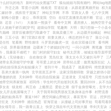
什么好玩的地方
新时代仙女图鉴TXT
狐仙姐姐与我有婚约
网站tag地
！
升迁之路
零度小说网
格格党
官道征途：从跟老婆离婚开始
权力
二嫁好孕，残疾世子宠疯了
神站文学网
不乖
官路女人香
七八中文网
财阀小甜妻：老公，乖乖宠我
空白
在综艺直播里高潮不断
官运，挖
病
迟音（1v1）
大秦第一熊孩子
看奇中文网
通房撩人，她掏空世子
万人迷她千娇百媚[穿书]
超级仙学院
笔趣阁
大明：我只想做一个小县
力巅峰
清穿后被康熙巧取豪夺了
装疯卖傻三年，从边疆开始崛起
神站
峰
三五小说
寒门官路2:权变
前妻太撩人：傅总把持不住了
落尘小说
是任性
笔看阁
野性缠绵
斗罗里的藤虎一笑
合欢宗双修日常
看书网
趣小说
异界最强赘婿
边疆来了个娇媳妇[年代]
一问小说网
阁笔趣
官
今，我暴富不难吧？
前门村的留守妇女
秘书太厉害，倾城女领导直呼
事儿（无绿修改）
合欢御女录
荒岛狂龙
薄太太今天又被扒马甲了
三
佬带全系异能守护华夏
哥哥爱上的女神
邪帝轻点爱：腹黑鬼医狂妃
人
后妈在娃综靠反向贴贴爆火了
签到十年，我成圣了
诡墓密码
绝世废柴
吾弟大秦第一纨绔
玄学崽崽五岁半，这家没我都得散
穿越之娇俏小甜
养傲娇的崽
天剑神帝
苟在四合院捡漏
正道潜龙
天域苍穹
只想当侯
她带空间养家致富
祁同伟：学生时代开始签到关系
重回2009，从不当
享女友
镇龙棺，阎王命
上瘾禁忌
爱欲之潮
假千金身世曝光，玄学大
被女儿开去航展曝光了！
关于我哥和我男朋友互换身体这件事
村野流香
总裁的贴身高手
重返1987
携空间嫁山野糙汉，暴富荒年
官运，挖笋挖
世狂龙
天剑神帝
婚后热恋
宦海官途：从撞破上司好事开始
苟着苟着
婚女领导后，我一路青云直上
快穿之我在年代文里抱大腿
帝剑天玄诀