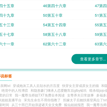
第四十五章
46第四十六章
47第
第四十九章
50第五十章
51第
第五十三章
54第五十四章
55第
第五十七章
58第五十八章
59第
第六十一章
62第六十二章
63第
查看更多章节...
小说标签
亲网txt
穿成炮灰工具人后划水的月百度
快穿女主穿成原女主的猫
和
绝境中的人性博弈
和隐形豪门继承人恋爱翻车后glby鲸玖
暗杀组jojo
君的日常
我一魔尊当师姐TXT免费全本阅读
女尊养夫日常故事
多福多
妖姐姐直播平台
宋先生余生不用你指教了
拒嫁太子后她扶摇登凤位了txt
新时间
从三十而已开始浪迹诸天全文免费
狐仙姐姐报恩
我一魔尊当师