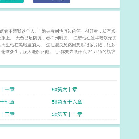
—《真当小叔不是男人》叶久上辈子缺心眼，被他那个
便宜别人，落个不得好死的下场。后来才明白，他最大
小叔。——传闻中那位狠戾无情、绝对不可招惹的病弱
一人特殊。就是叶久。护着他，宠着他，惯着他，没人
有点看不清我这个人。” 池央看到他唇边的笑，很好看，却有点
去第一件事，就是退婚，让未婚夫身败名裂。同时为了
衣服上。 天色已是阴沉，看不到明光。 江衍站在这样暗淡无光
照看这个常年身体不太好的病人。只是，渐渐的……不
是天生站在黑暗里的人。 这让池央忽然回想起很多片段，很多
垂，声色低哑，多年压抑的汹涌情绪几乎能将人整个吞
俯瞰众生，没人能触及他。 “那你要去做什么？” 江衍的视线
道。“真当小叔不是男人？”叶久满脸通红，推他“小、
弱腹黑大佬攻养成系，攻受没有任何血缘关系，相差七
 甜文的正确打开方式
六十一章
60第六十章
五十七章
56第五十六章
五十三章
52第五十二章