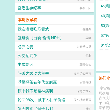
45
宫廷生存纪事
妾在山阳
49
本周收藏榜
53
我在港娱吃瓜看戏
香酥栗
57
骚母狗（出轨 偷情 NPH）
昼缠
61
必齐之姜
六月禾未秀
公交惩罚夜
否非
中式陪读
五叶金心
斗破之武动大主宰
遮不了心中雨
热门
满级绿茶在年代文躺赢
云吉锦绣
宇宙相
原来我不是精神病啊
深海手术刀
局改姓
古代夫
轮回98次，被下凡仙子倒追
倚小楼听风雨
弟
狐
章节更
岁无苦雨（母子1v1）
潮封