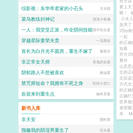
吞天诀
要上天
综影视：东华帝君家的小石头
天水甜
飒！
菜鸟教练封神记
小夫
清清小鱼瀚
急哭了
一人：我堂堂正派，咋全阴间技能
我不吃生姜
式by
一起
穿越星际妻荣夫贵
一见我珍
的正确
知暮
首长为白月光不圆房，重生不嫁了
童雨月
开方
番外
非正常女天师
吞鬼的女孩
么意思
阴郁路人不想被喜欢
文的正
南辿星
文应该
禁咒师短命？我拥有不死之身
吃掉小杏仁
方式
的正确
欢迎来到重生点
御井烹香
正确打
世界都
新书入库
者荣耀
本
M
非天安
墨时君
觊觎我的阴湿男重生了
石头屋