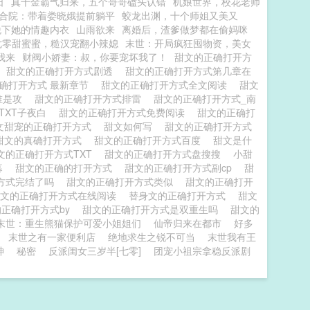
日
真千金霸气归来，五个哥哥磕头认错
机娘世界，校花老师
合院：带着娄晓娥提前躺平
蛟龙出渊，十个师姐又美又
脱下她的情趣内衣
山雨欲来
离婚后，渣爹做梦都在偷妈咪
七零甜蜜蜜，糙汉宠翻小辣媳
末世：开局疯狂囤物资，美女
我来
财阀小娇妻：叔，你要宠坏我了！
甜文的正确打开方
甜文的正确打开方式剧透
甜文的正确打开方式第几章在
确打开方式 最新章节
甜文的正确打开方式全文阅读
甜文
谁是攻
甜文的正确打开方式排雷
甜文的正确打开方式_南
TXT子夜白
甜文的正确打开方式免费阅读
甜文的正确打
文甜宠的正确打开方式
甜文如何写
甜文的正确打开方式
甜文的真确打开方式
甜文的正确打开方式百度
甜文是什
文的正确打开方式TXT
甜文的正确打开方式盘搜搜
小甜
暮
甜文的正确的打开方式
甜文的正确打开方式副cp
甜
方式完结了吗
甜文的正确打开方式类似
甜文的正确打开
甜文的正确打开方式在线阅读
替身文的正确打开方式
甜文
的正确打开方式by
甜文的正确打开方式是双重生吗
甜文的
末世：重生熊猫保护可爱小姐姐们
仙帝归来在都市
好多
末世之有一家便利店
绝地求生之锐不可当
末世我有王
神
秘密
反派闺女三岁半[七零]
团宠小祖宗拿稳反派剧