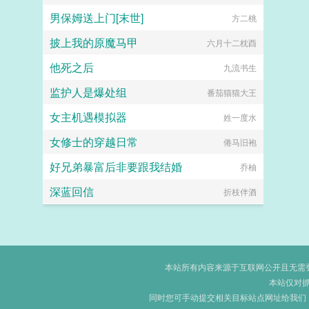
男保姆送上门[末世]
方二桃
披上我的原魔马甲
六月十二枕酉
他死之后
九流书生
监护人是爆处组
番茄猫猫大王
女主机遇模拟器
姓一度水
女修士的穿越日常
倦马旧袍
好兄弟暴富后非要跟我结婚
乔柚
深蓝回信
折枝伴酒
本站所有内容来源于互联网公开且无需登录
本站仅对
同时您可手动提交相关目标站点网址给我们