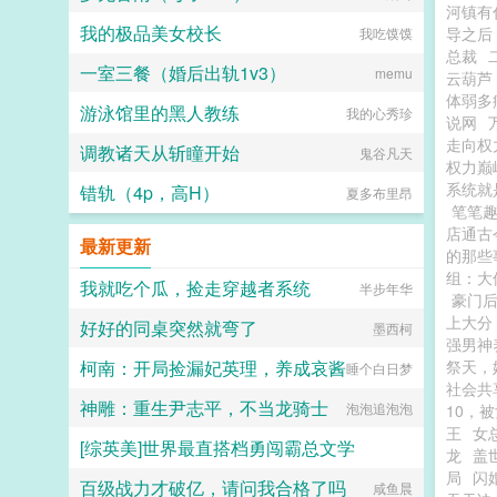
河镇有
我的极品美女校长
导之后
我吃馍馍
总裁
一室三餐（婚后出轨1v3）
memu
云葫芦
体弱多
游泳馆里的黑人教练
我的心秀珍
说网
走向权
调教诸天从斩瞳开始
鬼谷凡天
权力巅
系统就
错轨（4p，高H）
夏多布里昂
笔笔
店通古
最新更新
的那些
组：大
我就吃个瓜，捡走穿越者系统
半步年华
豪门
上大分
好好的同桌突然就弯了
墨西柯
强男神
柯南：开局捡漏妃英理，养成哀酱
祭天，
睡个白日梦
社会共
神雕：重生尹志平，不当龙骑士
泡泡追泡泡
10，
王
女
[综英美]世界最直搭档勇闯霸总文学
龙
盖
局
闪
百级战力才破亿，请问我合格了吗
托尔金之犬
咸鱼晨