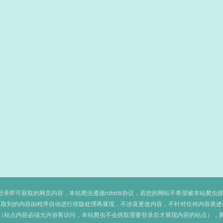
即可获取的网页内容，本站爬虫遵循robots协议，若您的网站不希望被本站爬虫抓取，可
抓取到的内容由程序自动进行排版处理再展现，不涉及更改内容，不针对任何内容表述
（站点内容必须允许游客访问，本站爬虫不会抓取需要登录后才展现内容的站点），