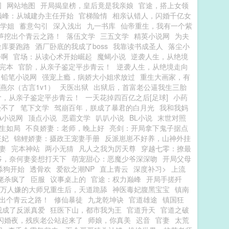
图
网站地图
开局揭皇榜，皇后竟是我亲娘
官途，搭上女领
巅峰：从城建办主任开始
官梯险情
相亲认错人，闪婚千亿女
学姐
蓄意勾引
深入浅出
九一书库
仙帝重生，我有一个紫
笋挖出个青云之路！
落伍文学
三五文学
精英小说网
为夫
金库要跑路
酒厂卧底的我成了boss
我靠读书成圣人
落尘小
令啊
官场：从读心术开始崛起
魔蝎小说
逆袭人生，从绝境
完本
官阶，从亲子鉴定平步青云！
逆袭人生，从绝境走向
铅笔小说网
强宠上瘾，病娇大小姐求放过
重生大画家，有
燕尔（古言1v1）
天医出狱
出狱后，首富老公逼我生三胎
阶，从亲子鉴定平步青云！
一天花掉四百亿之后[足球]
小药
受不了
笔下文学
驾崩百年，朕成了暴君的白月光
我和我妈
A小说网
顶点小说
恶霸文学
叭叭小说
BL小说
末世对照
生如局
不良娇妻：老师，晚上好
亮剑：开局拿下鬼子据点
狂妃
锦鲤娇妻：摄政王宠妻手册
反派崽崽不好养，山神外挂
妻
完本神站
两小无猜
凡人之我为厉天尊
穿越七零：撩最
爷，奈何妻妾想打天下
萌宠甜心：恶魔少爷深深吻
开局父母
舔狗开始
透骨欢
爱欲之潮NP
直上青云
深度补习>
上流
佬杀疯了
臣服
议事桌上的
官途：权力巅峰
开局手搓歼
万人嫌的大师兄重生后，天道跪舔
神医毒妃腹黑宝宝
镇南
出个青云之路！
修仙暴徒
九龙乾坤诀
官道雄途
镇国狂
我成了反派真爱
狂医下山，都市我为王
官道升天
官道之破
闪婚夜，残疾老公站起来了
师娘，你真美
迟音
官妻
太荒