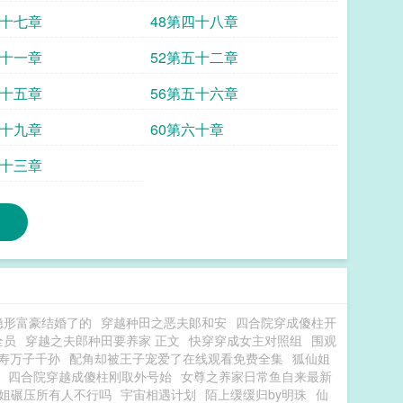
四十七章
48第四十八章
五十一章
52第五十二章
五十五章
56第五十六章
五十九章
60第六十章
六十三章
隐形富豪结婚了的
穿越种田之恶夫郞和安
四合院穿成傻柱开
全员
穿越之夫郎种田要养家 正文
快穿穿成女主对照组
围观
寿万子千孙
配角却被王子宠爱了在线观看免费全集
狐仙姐
四合院穿越成傻柱刚取外号始
女尊之养家日常鱼自来最新
姐碾压所有人不行吗
宇宙相遇计划
陌上缓缓归by明珠
仙