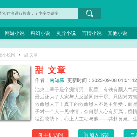
网游小说
科幻小说
灵异小说
言情小说
其他小说
密小说网
>
甜 文章
甜 文章
作者：
南知暮
更新时间：2023-09-08 01:01:42
池央上辈子是个痴情男二配置，有钱有颜人气
最后还为了人家与大反派同归于尽。只因对方
救命恩人了！真正的救命恩人不是主角受，而
子对一个人一见钟情，奈何那人心有所属，痴
猛烈攻势下，心上人主动与他——共赴黄泉。
刚拿起第一千零一个“如何引起心上人的注意”
张，“请你吃个饭？”大反派毫不犹豫地扔掉魔
手机访问
加入书架