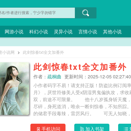
网游小说
科幻小说
灵异小说
言情小说
其他小说
密小说网
>
此剑惊春txt全文加番外
此剑惊春txt全文加番外
作者：
疏桐曲
更新时间：2025-12-05 02:27:40
小作者码字不易！请支持正版！防盗比例订阅率40
月》，厌世符修美人受x阴湿男鬼偏执攻，求收
双，前途不可限量。 他十八岁孤身斩天魔
尽碎，身死道消，唯余一断剑惊春，不知所
的储君手段毒辣，雷厉风行。 可无人知晓
钟怀洌：…… 他大难不死，一朝借尸还魂
了，无奈之下，钟怀洌选择——滚回去修仙。
手机访问
加入书架