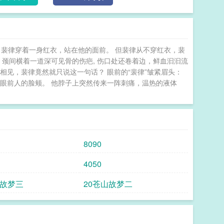
。 “听说此人是凡间的太子，来玩的吧，拿得动剑
 且剑术法阵符咒炼丹全方位发展。 如何呢？
怪？ 不对，等等。 ……这妖皇，好像是他小师弟
百年前那条青涩小龙身上，说起来…… 钟怀洌：我
到, 裴律穿着一身红衣，站在他的面前。 但裴律从不穿红衣，裴
么多年过去，小龙成了大龙，简直像变了一条龙，但
，颈间横着一道深可见骨的伤疤, 伤口处还卷着边，鲜血汩汩流
奇奇怪怪的。 连峥：谢邀，我暗恋你一百年
易相见，裴律竟然就只说这一句话？ 眼前的“裴律”皱紧眉头：
你怎么想当我道侣？！ - 连峥是龙族半人半
碰眼前人的脸颊。 他脖子上突然传来一阵刺痛，温热的液体
花水月一场故梦，他刻骨铭心，却再也不会有将满腹
少年封存心底，永世追悼。 好在天不薄他，心上人
骨剖心，将自己一腔热血奉上。 …… “我知晓你
挟着阴谋与荆棘的漫漫长路上，与你携手同行。” 食
生——玄——锻体——修灵——飞升2.双洁双强1v13.
8090
回忆杀批发，包括但不限于攻视角，受视角，师尊视角，反
快！推推专栏同世界观预收《不识风月》【厌世美人符
4050
会放过我》墨岚十六岁时身残体弱，病得快死
山故梦三
20苍山故梦二
“阴德圆满”的男人尸身，把墨岚嫁给了他。 第二
中，呼吸平稳，面色红润。 自那以后，墨岚成了禅
养成了一副沉默寡言的讨嫌脾性，与谁都不亲
止一次看见，少主半夜跑到后山的孤坟前，闭着眼，