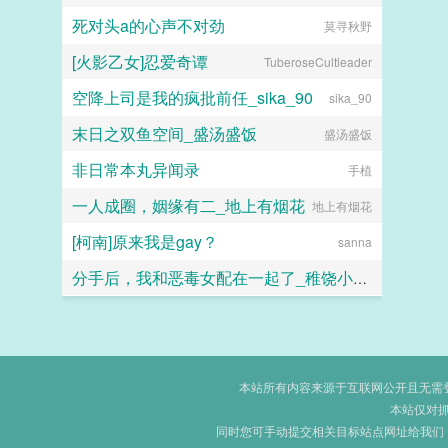
死对头a的心声不对劲
莫寻秋野
[火影乙女]忍爱奇谭
TuberoseCultleader
空降上司是我的疯批前任_sika_90
sika_90
末日之双鱼空间_盛汤盛饭
盛汤盛饭
非日常本丸异闻录
手植
一人成圈，姻缘有二_地上有烟花
地上有烟花
[柯南]原来我是gay？
sanna
分手后，我和恶毒女配在一起了_稚饶小饼干
稚饶小饼干
本站所有内容来源于互联网公开且无需登录
本站仅对
同时您可手动提交相关目标站点网址给我们