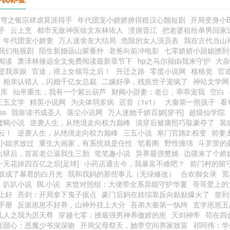
苍穹之银宗肆虐莫涯得手
年代团宠小娇娇撩得糙汉心颤短剧
开局变身小B
手
云上烹
都市无敌神医徐文东林依人
溃痈晋江
把老婆租给单男回家
年代团宠小娇妻
万人迷舍友大结局
危险的女人演员表
我在古代当山
我们电视剧
陌生新婚远山紫番外
老爸向前冲电影
七零娇娇小甜媳撩到
阅读
萧泽林修远全文免费阅读最新章节下
hp之马尔福由我来守护
大杂
是我亲娘
官途，搭上女领导之后！
升迁之路
零度小说网
格格党
官
相亲认错人，闪婚千亿女总裁
二嫁好孕，残疾世子宠疯了
神站文学网
书库
仙帝重生，我有一个紫云葫芦
财阀小甜妻：老公，乖乖宠我
空白
三五文学
精英小说网
为夫体弱多病
迟音（1v1）
大秦第一熊孩子
看
ss
我靠读书成圣人
落尘小说网
万人迷她千娇百媚[穿书]
超级仙学院
魔蝎小说
逆袭人生，从绝境走向权力巅峰
清穿后被康熙巧取豪夺了
装
云！
逆袭人生，从绝境走向权力巅峰
三五小说
寒门官路2:权变
前妻
小姐求放过
重生大画家，有系统就是任性
笔看阁
野性缠绵
斗罗里的
出狱后，首富老公逼我生三胎
笔笔趣小说
异界最强赘婿
边疆来了个娇媳
一天花掉四百亿之后[足球]
小药店通古今，我暴富不难吧？
前门村的留
朕成了暴君的白月光
我和我妈的那些事儿（无绿修改）
合欢御女录
荒
叭叭小说
BL小说
末世对照组：大佬带全系异能守护华夏
哥哥爱上的
上好
亮剑：开局拿下鬼子据点
豪门后妈在娃综靠反向贴贴爆火了
签到
手册
反派崽崽不好养，山神外挂上大分
吾弟大秦第一纨绔
玄学崽崽五
凡人之我为厉天尊
穿越七零：撩最强男神养傲娇的崽
天剑神帝
苟在四
宠甜心：恶魔少爷深深吻
开局父母祭天，她带空间养家致富
祁同伟：学