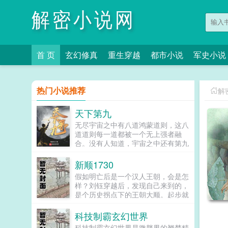
解密小说网
首 页
玄幻修真
重生穿越
都市小说
军史小说
热门小说推荐
解
天下第九
无尽宇宙之中有八道鸿蒙道则，这八
道道则每一道都被一个无上强者融
合。没有人知道，宇宙之中还有第九
道道则，这一道道则破开鸿蒙，无人
可触。...
新顺1730
假如明亡后是一个汉人王朝，会是怎
样？刘钰穿越后，发现自己来到的，
是个历史拐点下的王朝大顺。起步就
是公爵之子，有爹有娘有丫鬟，钱多
人多关系多，生活枯燥之余，刘钰只
科技制霸玄幻世界
好找点事情做。于是...
科技制霸玄幻世界是微胖界的翘楚精