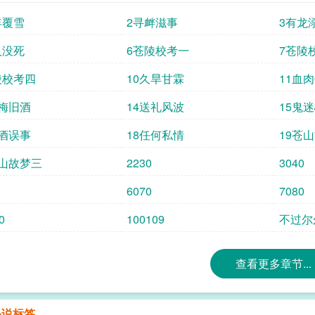
靠在无名墓碑上，笑得腼腆温柔。 小厮揉揉
年覆雪
2寻衅滋事
3有龙
笑。 “我会轻点……” “你的脸很红，别
蜷，呜咽着说：“不要……” 小厮吓跑了。 
人没死
6苍陵校考一
7苍陵
的秘密，愤怒地将他关进祠堂，又命人刨开孤
陵校考四
10久旱甘霖
11血
的。 没有尸体，没有白骨，只静静躺着一
是墨岚被谴出禅州，跨过十方海万里冰原，前
青梅旧酒
14送礼风波
15鬼
人，包括墨岚自己，都以为他从此和那具名叫“
梦回，他回到了张灯结彩的喜堂，被无数黑漆
喝酒误事
18任何私情
19苍
惨白到泛青的手指挑开他的红盖头，在墨岚愤
苍山故梦三
2230
3040
向你讨了。”【人生自是有情痴，此恨不关风与月
杀批发，有半本书的回忆杀。3.我流修仙，狗屎逻
6070
7080
戏份微多，介意慎入，但这本可作为单独故事线
出 此剑惊春
0
100109
不过尔
查看更多章节...
小说标签