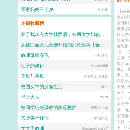
我家妈妈三十岁
三土桑
斗破
隐的杀
本周收藏榜
版韩剧
默默的
关于我加入大学社团后，被两位学姐轮流足交调教，并被迫戴着贞操锁和跳蛋参加招新大会这件事
猛免费
皇后竟
从被白丝女儿夜袭开始的乱伦故事【合集】
Adamantine
梯险情
九一
教师母姐齐飞
击空明兮溯流光
一叶遮秋
文学
成了bo
仙子的修行
karma085
崛起
平步青
美母与岳母
珠帘月上玲珑影
病娇大
校园女神的反差生活
出狱
奇申
云！
母上大人
Ye Yi
百年，
霸文学
被同学征服调教的美母教师
安安大小姐
师，晚
王宠妻
恶堕美母佳佳
猥琐人士
无猜
下
萌
女大男教师
RomaneContiaY