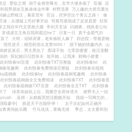
禁忌
爱欲之潮
假千金身世曝光，玄学大佬杀疯了
臣服
议
和我男朋友互换身体这件事
村野流香
万人嫌的大师兄重生
间嫁山野糙汉，暴富荒年
官运，挖笋挖出个青云之路！
修
官途：从撞破上司好事开始
苟着苟着我成了反派真爱
狂医
穿之我在年代文里抱大腿
帝剑天玄诀
闪婚夜，残疾老公站
穿成虐文主角后我和霸总he了
日复一日
真千金霸气归
致富了
大明：诏狱讲课，老朱偷听人麻了
四合院：带着娄晓
婆
悟性逆天：模型机悟出龙警3000！
脱下她的情趣内衣
山
病娇反派后，男主黑化了
图谋不轨
七零甜蜜蜜，糙汉宠翻
凶的
医妃她日日想休夫
放开她，让我来
财阀小娇妻：
此剑惊春txt百度
此剑惊春TXT完整版
此剑惊春txt
此
桐曲笔趣阁
此剑惊春免费阅读完整版
此剑惊春在线阅
by疏桐曲
此剑惊春by
此剑惊春疏桐笔趣阁
此剑惊春
此剑惊春疏桐曲全文免费阅读
此剑惊春TXT
此剑惊春晋
读
此剑惊春疏桐曲TXT百度
此剑惊春全文TXT
此剑惊春
怀了
绿茶表妹欲上位，我搬空全府休渣夫
娇野夫人一抬
rush
巫师：从精炼冥想法图鑑开始
我就一写网文的，
强取豪夺]
朕是天子岂能怀孕！
太子次妃如何正确升
知青勇闯娱乐圈
竹马浅浅，青梅无猜
季总，太太要和別