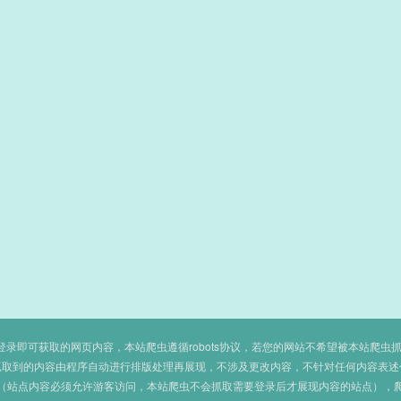
即可获取的网页内容，本站爬虫遵循robots协议，若您的网站不希望被本站爬虫抓取，可
抓取到的内容由程序自动进行排版处理再展现，不涉及更改内容，不针对任何内容表述
（站点内容必须允许游客访问，本站爬虫不会抓取需要登录后才展现内容的站点），