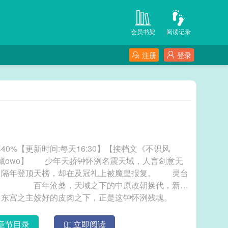
会员书架
阅读记录
注册
登录
%【更新时间:每天16:30】【接档文《不识风
藏owo】 少年天骄钟怀洌名震天域，人言剑意无
，隔年登顶天榜，却在及冠礼上被魔皇报复。 灵台
踪。 百年沧桑，天域之下的中原改朝换代，新任
，东宫之主姣好的皮肉之下，正是这钟怀洌残魂。
，成了死于夺嫡的太子殿下。 奈何权谋实在太累
 于是顺应天诏，他再次踏入曾经的师门苍陵山，干
章节目录
立即阅读