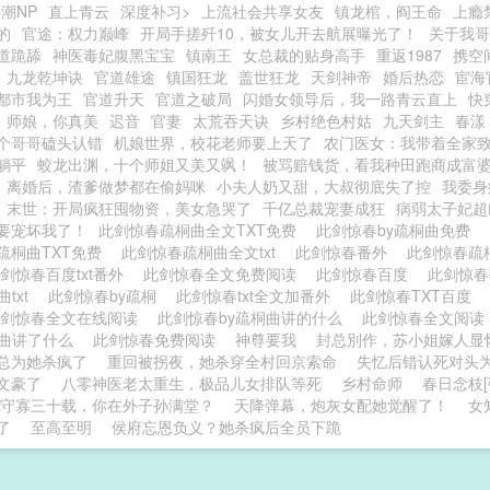
潮NP
直上青云
深度补习>
上流社会共享女友
镇龙棺，阎王命
上瘾
的
官途：权力巅峰
开局手搓歼10，被女儿开去航展曝光了！
关于我哥
道跪舔
神医毒妃腹黑宝宝
镇南王
女总裁的贴身高手
重返1987
携空
九龙乾坤诀
官道雄途
镇国狂龙
盖世狂龙
天剑神帝
婚后热恋
宦海
都市我为王
官道升天
官道之破局
闪婚女领导后，我一路青云直上
快
师娘，你真美
迟音
官妻
太荒吞天诀
乡村绝色村姑
九天剑主
春漾
个哥哥磕头认错
机娘世界，校花老师要上天了
农门医女：我带着全家
躺平
蛟龙出渊，十个师姐又美又飒！
被骂赔钱货，看我种田跑商成富
离婚后，渣爹做梦都在偷妈咪
小夫人奶又甜，大叔彻底失了控
我委身
末世：开局疯狂囤物资，美女急哭了
千亿总裁宠妻成狂
病弱太子妃超
要宠坏我了！
此剑惊春疏桐曲全文TXT免费
此剑惊春by疏桐曲免费
疏桐曲TXT免费
此剑惊春疏桐曲全文txt
此剑惊春番外
此剑惊春疏
剑惊春百度txt番外
此剑惊春全文免费阅读
此剑惊春百度
此剑惊春
曲txt
此剑惊春by疏桐
此剑惊春txt全文加番外
此剑惊春TXT百度
此剑惊春全文在线阅读
此剑惊春by疏桐曲讲的什么
此剑惊春全文阅
桐曲讲了什么
此剑惊春免费阅读
神尊要我
封总別作，苏小姐嫁人显
总为她杀疯了
重回被拐夜，她杀穿全村回京索命
失忆后错认死对头为c
文豪了
八零神医老太重生，极品儿女排队等死
乡村命师
春日念枝[
守寡三十载，你在外子孙满堂？
天降弹幕，炮灰女配她觉醒了！
女
了
至高至明
侯府忘恩负义？她杀疯后全员下跪