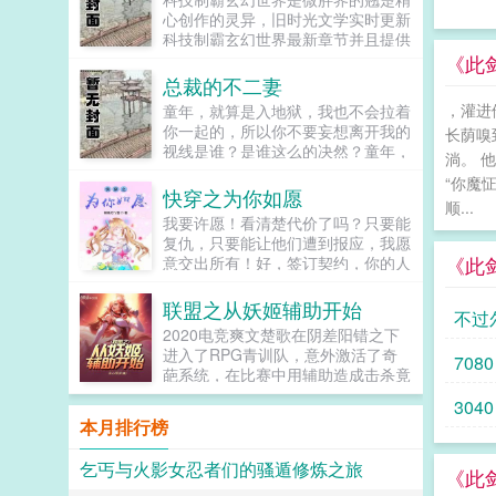
心创作的灵异，旧时光文学实时更新
科技制霸玄幻世界最新章节并且提供
无弹窗阅读，书友所发表的科技制霸
《此
玄幻世界评论，并不代表旧时光文学
总裁的不二妻
赞同或者支持科技制霸玄幻世界读者
，灌进
童年，就算是入地狱，我也不会拉着
的观点。...
你一起的，所以你不要妄想离开我的
长荫嗅
视线是谁？是谁这么的决然？童年，
淌。 
哪怕我知道你爱的不是我，我也依然
“你魔
会一直守护着你。是谁，又是谁如此
快穿之为你如愿
顺...
的痴情？童年，为什么，为什么！...
我要许愿！看清楚代价了吗？只要能
复仇，只要能让他们遭到报应，我愿
《此
意交出所有！好，签订契约，你的人
生必将如愿！（快穿，无CP快穿之
替你如愿的姐妹篇，欢迎读者小可爱
联盟之从妖姬辅助开始
不过
们前来鞭策）...
2020电竞爽文楚歌在阴差阳错之下
进入了RPG青训队，意外激活了奇
7080
葩系统，在比赛中用辅助造成击杀竟
然有金钱奖励。BP阶段楚歌教练！
3040
我妖姬无敌！教练卧槽！你给AD留
本月排行榜
一点活路！解说妖姬妖姬不错！配合
瞎子，能够起到很好的中野联动的效
乞丐与火影女忍者们的骚遁修炼之旅
果！等等！RPG第一手，不是已经
《此
选出冰女了吗？...