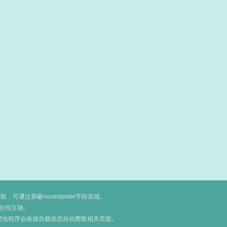
通过屏蔽novelspider字段实现。
任何立场。
爬虫程序会依据负载状态自动爬取相关页面。