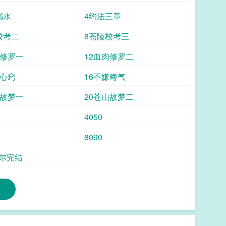
耳朵凑近了听，又依稀听见，坟头传来一声轻
溺水
4约法三章
怕，再一会就好了……” 他们少主又往坟包深处蜷了
- 墨岚十八岁，外祖父终于发现了他和他“道侣”
校考二
8苍陵校考三
坟。 但掀开棺材盖时，众人惊讶地发现，里面是空
肉修罗一
12血肉修罗二
对大红的合衾酒杯。 还有一枝干枯的紫兰。 于
往镜海洲极南的苍陵山求道，一去便是三年。 所有
迷心窍
16不嫌晦气
何盈”的尸体，不会再有纠葛了。 直到又一个午夜
漆的鬼手按着，与笑盈盈的男人三拜礼成。 男人用
山故梦一
20苍山故梦二
恨的注视下轻笑。 “你欠我一桩风月债。” “我来
4050
】排雷:1.攻物理切片，阴湿痴汉。2.桐师傅特色回忆
辑4.双洁双强1v15.另一对cp是专栏同世界观主角，
8090
看，没看过另一本不影响观看。6.咯噔文笔，不喜退
尔完结