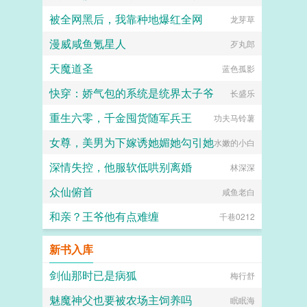
被全网黑后，我靠种地爆红全网
龙芽草
漫威咸鱼氪星人
歹丸郎
天魔道圣
蓝色孤影
快穿：娇气包的系统是统界太子爷
长盛乐
重生六零，千金囤货随军兵王
功夫马铃薯
女尊，美男为下嫁诱她媚她勾引她
水嫩的小白
深情失控，他服软低哄别离婚
林深深
众仙俯首
咸鱼老白
和亲？王爷他有点难缠
千巷0212
新书入库
剑仙那时已是病狐
梅行舒
魅魔神父也要被农场主饲养吗
眠眠海