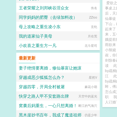
爱欲之
王者荣耀之刘邦峡谷淫众女
事桌上
佚名
后，天
同学妈妈的肥臀（去绿加料改）
ZZloo
仙暴徒
下山，
母上攻略之重生凌小东
玄牝
起来了
来，五
我的道家仙子美母
月在荒
娥提前
雨欲来
小欢喜之重生方一凡
北斗星司
小辣媳
叔，你
最新更新
剑惊春
读
此
妻子绝情要离婚，修仙暴富让她滚
by疏桐
江
穿越成恶少狐狐怎么办？
点进来就发财
星然V
by疏
穿越四零，开局全村被屠
眸，傅
麻花小萌
怎么成
快穿之路人甲不安套路出牌
天空中的蓝光
职
我
人订婚
窝囊后妈重生，一心只想离婚！
断江的气海穴
黑木崖抄书百年，我成了魔道祖师
仍是少年