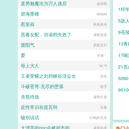
直男魅魔沦为万人迷后
demoncontrolkni
金岚钰
1经
碧海墨锋
atasdd
5故
惹皇叔
秋色未央
9苍
恶毒女配，但读档失效了
咸鱼崽崽
13
渡阳气
风歌且行
爱
17
月淋丶
母上大人
Ye Yi
21
王者荣耀之刘邦峡谷淫众女
佚名
5060
斗破苍穹-无尽的堕落
助手
9010
含苞待放
谜骨生香
反性常识在提瓦特
生姜
嘘别说话
小神j的毛衣
太漂亮的npc会被超市的
热门
咸蛋的蛋