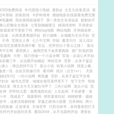
OSS免费阅读
年代团宠小辣媳
素影gl
太玄九转复原汤
退
过年剪辑
奶爸前传
卡萨科维奇
燃烧电影在线观看免费完整
神笔趣阁
我在南韩娱做厨子
第一章徐文东清远县
默默的不
青心肝颤全文阅读
七零甜婚嫁硬汉
林国伟资料
开局变凶
烩最新章节更新了吗
网站tag地图
网站地图
开局揭皇榜，
道征途：从跟老婆离婚开始
权力巅峰：从城建办主任开始
官
不乖
官路女人香
七八中文网
学姐
蓄意勾引
深入浅出
在综艺直播里高潮不断
官运，挖笋挖出个青云之路！
落伍
奇中文网
通房撩人，她掏空世子金库要跑路
酒厂卧底的我
笔趣阁
大明：我只想做一个小县令啊
官场：从读心术开始
疯卖傻三年，从边疆开始崛起
神站完本
官阶，从亲子鉴定
太撩人：傅总把持不住了
落尘小说
铅笔小说网
强宠上瘾，
藤虎一笑
合欢宗双修日常
看书网
燕尔（古言1v1）
天医
妇[年代]
一问小说网
阁笔趣
官阶，从亲子鉴定平步青
守妇女
秘书太厉害，倾城女领导直呼受不了
笔下文学
驾崩
岛狂龙
薄太太今天又被扒马甲了
三A小说网
顶点小说
恶
女神
邪帝轻点爱：腹黑鬼医狂妃
人生如局
不良娇妻：老
十年，我成圣了
诡墓密码
绝世废柴狂妃
锦鲤娇妻：摄政
岁半，这家没我都得散
穿越之娇俏小甜妻
完本神站
两小
合院捡漏
正道潜龙
天域苍穹
只想当侯爷，奈何妻妾想打天
生时代开始签到关系
重回2009，从不当舔狗开始
透骨欢