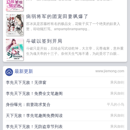
病弱将军的团宠田妻飒爆了
苏冰岚是苏藤村有名的极品女，花银子买了一个绝美的奴隶入
赘，却动辄打骂。ampampbrampampg...
斗破以签到开局
斗破只是开始，后续会写武动乾坤，大主宰，元尊魂寒，意外重
生为魂天帝的十三子。奈何天生气海不通，为此受尽了白眼...
最新更新
www.jiemong.com
李先天下无敌！无弹窗
乘风御剑
李先天下无敌！免费全文笔趣阁
乘风御剑
身份曝光：前妻跪求复合
平凡的小鸟
天下无敌！李先笔趣阁免费阅读
乘风御剑
李先天下无敌！无防盗章节列表
乘风御剑