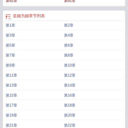
第92章
第91章
皇姐为姐
章节列表
第1章
第2章
第3章
第4章
第5章
第6章
第7章
第8章
第9章
第10章
第11章
第12章
第13章
第14章
第15章
第16章
第17章
第18章
第19章
第20章
第21章
第22章