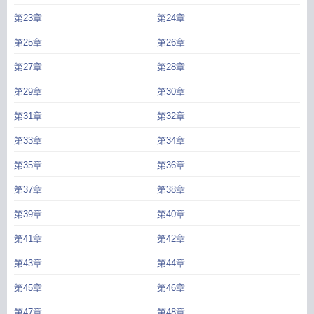
第23章
第24章
第25章
第26章
第27章
第28章
第29章
第30章
第31章
第32章
第33章
第34章
第35章
第36章
第37章
第38章
第39章
第40章
第41章
第42章
第43章
第44章
第45章
第46章
第47章
第48章