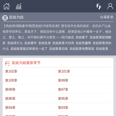
皇姐为姐
白霭星
/著
【伪姐弟/强取豪夺/聪慧皇姐VS绿茶皇弟】楚玄前半生虽经波折，但仍从尸山血
海里夺回帝位，君临天下。倘若说有什么遗憾，那便是他心中藏有一女子，他珍
之、爱之、敬之，却不敢吐露半分爱意——因为她是..
皇姐妻子
皇姐新寡剧情解
析
皇姐讲什么
皇姐番外
皇姐皇弟
皇姐新寡大结局
皇姐笔趣阁
皇姐新寡讲的
什么
皇姐新寡最后和谁在一起了
皇姐新寡后续
皇姐新寡免费阅读
皇姐新寡 白
霭星
皇姐新寡笔趣阁免费阅读
皇姐免费阅读全文
皇姐新寡白霭星笔趣阁
皇姐
为嫂
皇姐新寡正版阅读
皇姐 全文
皇姐新寡by的卢
皇姐简介
皇姐新寡免费
皇姐为姐
最新章节
txt
皇姐新寡笔趣阁
皇姐新寡和皇姐新妇哪个更值得买
皇姐新寡在线阅读
皇姐
第102章
第101章
免费阅读
皇姐新寡作者白霭星
皇姐新寡白霭星全文阅读
皇姐为姐
皇姐新寡晋
江
皇姐新寡笔趣阁最新章节更新时
第100章
第99章
第98章
第97章
第96章
第95章
第94章
第93章