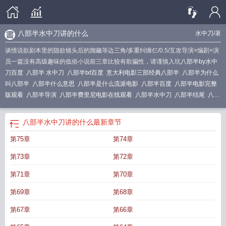
八部半水中刀讲的什么
水中刀
/著
谈情说欲剧本里的隐欲镜头后的觊觎等边三角/多重纠缠仨/0.5/互攻导演×编剧×演
员一篇没有高级趣味的低俗小说前三章比较有欺骗性，请谨慎入坑
八部半by水中
刀百度
八部半 水中刀
八部半txt百度
意大利电影三部经典八部半
八部半为什么
叫八部半
八部半什么意思
八部半是什么流派电影
八部半百度
八部半电影完整
版观看
八部半导演
八部半费里尼电影在线观看
八部半水中刀
八部半结尾
八部
半by水中刀在线阅读
八部半豆瓣评分
八部半费里尼
八部半by水中刀讲了什
么
八部半水中刀全文免费阅读
八部半水中刀讲了什么
八部半 豆瓣
八部半观后
八部半水中刀讲的什么
最新章节
感
八部半by水中刀讲的什么
达成了与生命中的和解
八部半by水中刀
八部半和
第75章
第74章
野草莓一样
八部半txt水中刀
八部半by水中刀全文在线阅读
八部半的剧情简
介
八部半百科
八部半讲的是什么
八部半水中刀好看吗
八部半好看吗
八部半电
第73章
第72章
影在线观看
八部半意大利
八部半电影解说
八部半完整版在线观看
八部半豆
瓣
八部半全文免费阅读
八部半水中刀笔趣阁
八部半by水中刀笔趣阁
八部半的
第71章
第70章
房间
八部半是意识流电影吗
八部半属于意识流电影吗
八部半在线观看免费完整
第69章
第68章
版高清
八部半水中刀讲的什么
八部半by水中刀txt
八部半1963
意大利电影
八
部半 百度
八部半故事梗概
八部半by水中刀TXT
八部半影评
八部半剧照
八部半
第67章
第66章
txt
八部半电影免费观看
八部半by 水中刀
八部半剧情简介
八部半水中刀在线阅