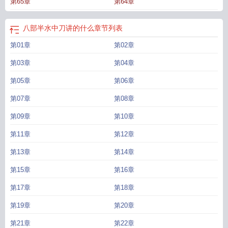
第65章
第64章
读
八部半文化传媒(北京)有限公司
八部半电影简介
八部半by 水中刀讲的什
么
八部半在线阅读
八部半黄昱宁解读
八部半喜怒哀乐粤语
八部半为什么伟
大
电影超级八部半
八部半by
八步半喜怒哀乐
八部半是意大利新现实主义的作
八部半水中刀讲的什么
章节列表
品么
八部半电影在线观看完整版
八部半电影完整版免费观看
八部半作者
八部
第01章
第02章
半免费观看
八部半TXT
八部半喜怒哀乐
八部半的导演是谁
八部半的导演
八部
半喜怒哀乐粤语版
电影八部半
第03章
第04章
第05章
第06章
第07章
第08章
第09章
第10章
第11章
第12章
第13章
第14章
第15章
第16章
第17章
第18章
第19章
第20章
第21章
第22章