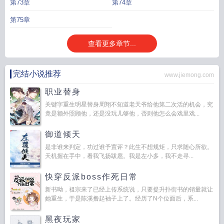
第73章
第74章
第75章
查看更多章节...
完结小说推荐
www.jiemong.com
职业替身
关键字重生明星替身周翔不知道老天爷给他第二次活的机会，究
竟是额外照顾他，还是没玩儿够他，否则他怎么会戏里戏...
御道倾天
是非谁来判定，功过谁予置评？此生不想规矩，只求随心所欲。
天机握在手中，看我飞扬跋扈。我是左小多，我不走寻...
快穿反派boss作死日常
新书呦，祖宗来了已经上传系统说，只要提升扑街书的销量就让
她重生，于是陈溪撸起袖子上了。经历了N个位面后，系...
黑夜玩家