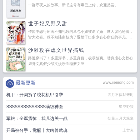
一群守夜人的故事。新书这号有毒已上传，欢迎品尝。...
世子妃又野又甜
传闻中恶行昭著不知礼数的草包小姐被退了婚！世人议论纷纷，
皆大欢喜。殊不知陆南枝为了退婚干出多少丧心病狂的事儿。...
沙雕攻在虐文世界搞钱
路澄穿书了！多重穿书，多重身份，极尽酸爽。替身虐心文挖心
虐身文真假少爷文娱乐圈糖爹文应...
最新更新
www.jiemong.com
机甲：开局拆了校花机甲引擎
四月不似我来时
SSSSSSSSSSSSSS满级神医
星空野狼
军旅：全军震惊，我儿边关一战
烟花三月大笨象
开局被分手，觉醒十大凶兽武魂
上官素