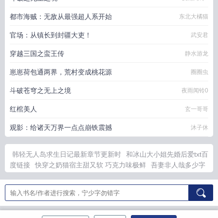
都市海贼：无敌从最强超人系开始
东北大橘猫
官场：从镇长到封疆大吏！
武安君
穿越三国之蛮王传
静水游龙
崽崽荷包通两界，荒村变成桃花源
圈圈虫
斗破苍穹之无上之境
夜雨闻铃0
红棺美人
玄一哥哥
观影：给诸天万界一点点崩铁震撼
沐子休
韩轻无人岛求生日记最新章节更新时
和冰山大小姐先婚后爱txt百
度链接
快穿之奶猫宿主甜又软 巧克力味极鲜
吾妻非人哉多少字
相见欢 朱敦儒 注音
快穿之奶
快穿之奶猫宿主又乖又软
原神宝
箱捡完了就没了吗
谋士在三国番外篇免费
温凉傅峥
恶毒女配成
万人迷大佬成功
清穿红楼林家贵妃
林氏有女清穿红楼
别养黑莲
花人物介绍
四合院开局海中叫我叔叔
温凉傅铮已完结全集
林凡