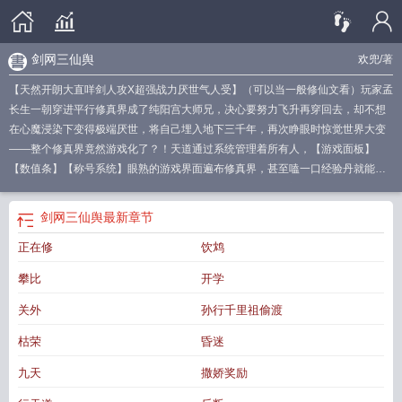
剑网三仙舆
欢兜
/著
【天然开朗大直咩剑人攻X超强战力厌世气人受】（可以当一般修仙文看）玩家孟
长生一朝穿进平行修真界成了纯阳宫大师兄，决心要努力飞升再穿回去，却不想
在心魔浸染下变得极端厌世，将自己埋入地下三千年，再次睁眼时惊觉世界大变
——整个修真界竟然游戏化了？！天道通过系统管理着所有人，【游戏面板】
【数值条】【称号系统】眼熟的游戏界面遍布修真界，甚至嗑一口经验丹就能一
步金丹？！“老古董”孟长生大喊——成何体统！！！才怪，这游戏系统正是他前世
玩的游戏才有的东西！三千年后的纯阳宫落魄到差点被发卖，整个门派就只剩一
剑网三仙舆
最新章节
个刚成年的守门弟子秦挫锐，原本想嗦哈一把的孟长生只好先吊着命，一边赚钱
正在修
饮鸩
养着小徒孙，一边寻找异变的根源。却没想到一路上厉经白帝城、枫华谷、无量
山，龙泉府……才明白所谓“飞升寻路”不过是镜花水月。“如果这个世界一开始就
攀比
开学
是虚假的，为什么又要让我醒来？”在天道注目下，孟长生自刎了。系统疯狂报
警，所有人都收到了一条公告：【世界boss〖孟长生〗已上线】
关外
孙行千里祖偷渡
==============修真界人都知道，正道那边炙手可热的纯阳宫新任掌门心头有
枯荣
昏迷
个白月光，正是几年前当众自刎跳下沃石火狱那位，却不知道俩人还有段隐秘往
事。……“你是说……你们早就双修过了？但还是纯粹的同门关系？”朋友听完难以
九天
撒娇奖励
置信地问。“双修是什么？”=============剑网3门派武学设定，架空修真世界