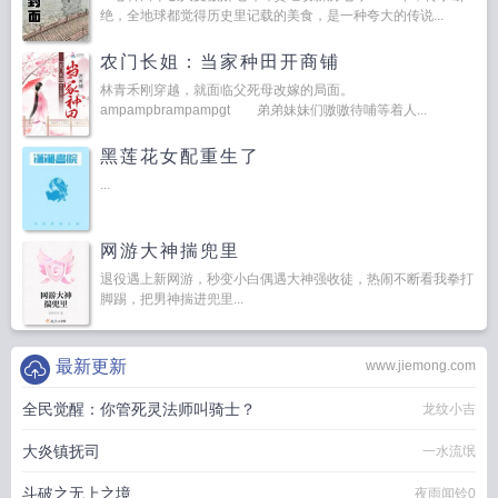
绝，全地球都觉得历史里记载的美食，是一种夸大的传说...
农门长姐：当家种田开商铺
林青禾刚穿越，就面临父死母改嫁的局面。
ampampbrampampgt 弟弟妹妹们嗷嗷待哺等着人...
黑莲花女配重生了
...
网游大神揣兜里
退役遇上新网游，秒变小白偶遇大神强收徒，热闹不断看我拳打
脚踢，把男神揣进兜里...
最新更新
www.jiemong.com
全民觉醒：你管死灵法师叫骑士？
龙纹小吉
大炎镇抚司
一水流氓
斗破之无上之境
夜雨闻铃0