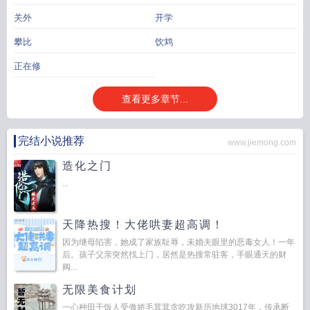
关外
开学
攀比
饮鸩
正在修
查看更多章节...
完结小说推荐
www.jiemong.com
造化之门
...
天降热搜！大佬哄妻超高调！
因为继母陷害，她成了家族耻辱，未婚夫眼里的恶毒女人！一年
后。孩子父亲突然找上门，居然是热搜常驻客，手眼通天的财
阀...
无限美食计划
一心种田干饭人受傲娇毛茸茸贪吃攻新历地球3017年，传承断