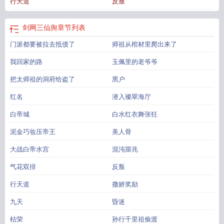
行天道
反叛
观，不了解的也可以当一般修真文看。避雷：魔改世界观。我流剑气，没有原作
人物出场。原耽预收：《海王退休后在修真界教书》，鲜衣怒马少年人在修真界
上学
剑三仙踪林怎么上去
剑网三仙舆
剑三仙踪林攻略
剑网三仙某某在哪个
剑网三仙舆
章节列表
区
剑网三仙某某
剑仙3
剑网3仙某某
剑网三真仙
剑三 凡仙局上部
剑三仙
门派都要被拉去抵债了
师祖从棺材里爬出来了
侣
剑三仙侣攻略
仙某某剑三视频
剑网三仙某某什么门派
仙某某剑网3
剑网3仙
某某是什么职业
剑网3贴吧仙某某
剑三剑仙
剑三仙某某
剑网三仙儿
剑网三 仙
我回家的路
玉佩里的老爷爷
侣
仙某某 剑网三
剑网3仙茅
剑三仙术
仙某某剑网三指挥视频
剑三仙某某黑历
史
把太师祖的洞府给盗了
仙某某剑网三指挥
剑三 仙人
剑三假扮仙家
黑户
剑三仙茅哪里多
剑网三仙踪林
攻略
红名
潜入璨翠海厅
白帝城
白水红衣舞张狂
泥金巧妆压帝王
美人骨
大战白帝水宫
混沌噩兆
气花双排
反叛
行天道
撒娇奖励
九天
昏迷
枯荣
孙行千里祖偷渡