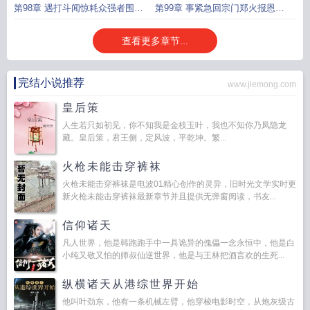
家
盟
第98章 遇打斗闻惊耗众强者围宗
第99章 事紧急回宗门郑火报恩跟
门
随
查看更多章节...
完结小说推荐
www.jiemong.com
皇后策
人生若只如初见，你不知我是金枝玉叶，我也不知你乃凤隐龙
藏。皇后策，君王侧，定风波，平乾坤。繁...
火枪未能击穿裤袜
火枪未能击穿裤袜是电波01精心创作的灵异，旧时光文学实时更
新火枪未能击穿裤袜最新章节并且提供无弹窗阅读，书友...
信仰诸天
凡人世界，他是韩跑跑手中一具诡异的傀儡一念永恒中，他是白
小纯又敬又怕的师叔仙逆世界，他是与王林把酒言欢的生死...
纵横诸天从港综世界开始
他叫叶劲东，他有一条机械左臂，他穿梭电影时空，从炮灰级古