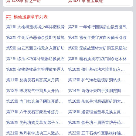
第 1438章 留之一命
第1437 章 至宝威能
在线阅读
榆仙最新章节更新
榆仙榆仙免费阅读
榆仙TXT电子书
榆仙最新章节
笔趣阁
榆仙司徒清尘正版
榆仙最新章节
榆仙女主
榆仙全本TXT电子书
榆仙
TXT全集免费
榆仙笔趣阁最新章节列表
榆仙有声在线听
榆仙女主有几个
榆仙
榆仙漫剧
章节列表
正版
榆仙踏九天
第1章 大榆树遭横祸少年得塑根骨
第2章 一年修行圆满后山欲要凝气
第3章 生死反杀恶修余羡即将破境
第4章 雪夜年关守岁白云仙长引渡
第5章 白云宗测灵根无奈入百矿坊
第6章 无缘故遭针对矿洞玉佩显能
第7章 练法术巧算计锻器坊换灵石
第8章 精石换成符宝矿洞杀赵木林
第9章 储物袋收获丰管理欲要逐人
第10章 修行基础法术境界陷入瓶
颈
第11章 兑换灵石暴富买来丹药修
第12章 扩气海欲破境矿洞怒杀老
行
三
第13章 破境凝气中期几人开始怀
第14章 两边怀疑凶手换洞挖掘暴
疑
富
第15章 内门欲选弟子阴谋开辟矿
第16章 杀妖兽增磨砺新矿洞大暴
山
富
第17章 六千灵石富豪欲修炼丹之
第18章 遇管理当羞辱兑换去灵药
法
坊
第19章 灵药坊购灵草女弟子互撕
第20章 炼丹坊不屑语首炉丹药失
皮
败
第21章 炼丹初学成功三人激起杀
第22章 五千石换符宝装模样骗人