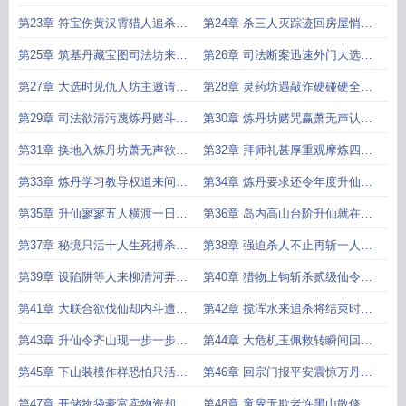
心
来
第23章 符宝伤黄汉霄猎人追杀猎
第24章 杀三人灭踪迹回房屋悄声
物
息
第25章 筑基丹藏宝图司法坊来查
第26章 司法断案迅速外门大选到
案
来
第27章 大选时见仇人坊主邀请加
第28章 灵药坊遇敲诈硬碰硬全放
入
倒
第29章 司法欲清污蔑炼丹赌斗性
第30章 炼丹坊赌咒赢萧无声认弟
命
子
第31章 换地入炼丹坊萧无声欲收
第32章 拜师礼甚厚重观摩炼四阶
徒
丹
第33章 炼丹学习教导权道来问升
第34章 炼丹要求还令年度升仙大
仙
礼
第35章 升仙寥寥五人横渡一日进
第36章 岛内高山台阶升仙就在脚
岛
下
第37章 秘境只活十人生死搏杀剑
第38章 强迫杀人不止再斩一人为
修
贰
第39章 设陷阱等人来柳清河弄心
第40章 猎物上钩斩杀贰级仙令成
机
捌
第41章 大联合欲伐仙却内斗遭席
第42章 搅浑水来追杀将结束时爆
卷
发
第43章 升仙令齐山现一步一步登
第44章 大危机玉佩救转瞬间回现
天
实
第45章 下山装模作样恐怕只活一
第46章 回宗门报平安震惊万丹成
人
咒
第47章 开储物袋豪富卖物资却发
第48章 童叟无欺老许黑山散修坊