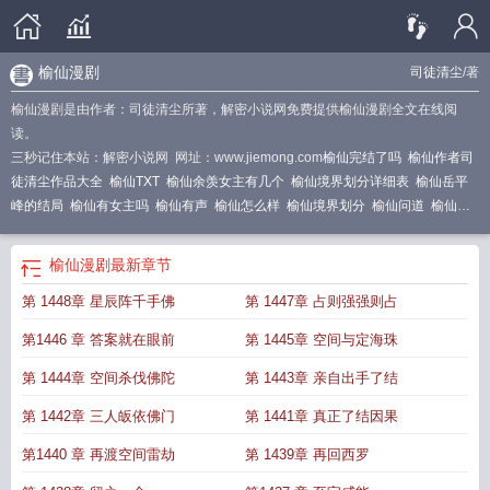
榆仙漫剧
司徒清尘
/著
榆仙漫剧是由作者：司徒清尘所著，解密小说网免费提供榆仙漫剧全文在线阅
读。
三秒记住本站：解密小说网 网址：www.jiemong.com
榆仙完结了吗
榆仙作者司
徒清尘作品大全
榆仙TXT
榆仙余羡女主有几个
榆仙境界划分详细表
榆仙岳平
峰的结局
榆仙有女主吗
榆仙有声
榆仙怎么样
榆仙境界划分
榆仙问道
榆仙全
文免费阅读
榆仙余羡正版免费阅读
榆仙作者
榆仙余羡免费阅读
榆仙笔趣阁
榆
仙免费听
榆仙中的师父什么时候找到的
榆仙女主角
榆仙余羡全文免费阅读
榆
榆仙漫剧
最新章节
仙动漫动画免费观看
榆仙txt
榆仙百科
榆仙全文阅读最新章节
榆仙无弹窗最新
第 1448章 星辰阵千手佛
第 1447章 占则强强则占
更新内容
榆仙司徒清尘
榆仙免费阅读
榆仙女主是谁
榆仙漫剧
榆仙人物介绍大
全
榆仙全文阅读最新
榆仙虾仁寻道
榆仙正版免费阅读
榆仙萧无声去哪了
榆仙
第1446 章 答案就在眼前
第 1445章 空间与定海珠
全文阅读
榆仙余羡
榆仙步米结局
榆仙无弹窗免费阅读
榆仙全文阅读无弹窗
榆
仙全部章节在线阅读
榆仙全文免费阅读最新章节
榆仙全本免费阅读
榆仙等级划
第 1444章 空间杀伐佛陀
第 1443章 亲自出手了结
分
榆仙好看吗
榆仙找到师父萧无声吗
榆仙萧无声结局
榆仙秋识文结局是什
第 1442章 三人皈依佛门
第 1441章 真正了结因果
么
榆仙余羡最新章节
榆仙听书全集免费听
榆仙在线阅读笔趣阁
榆仙余羡师父
最后怎么样了
榆仙简介
榆仙余羡道侣是谁
榆仙余羡最新章节更新内容
榆仙中
第1440 章 再渡空间雷劫
第 1439章 再回西罗
师父最后去哪了
榆仙红芍结局
榆仙百度百科
榆仙余羡女主是谁
榆仙最新章节