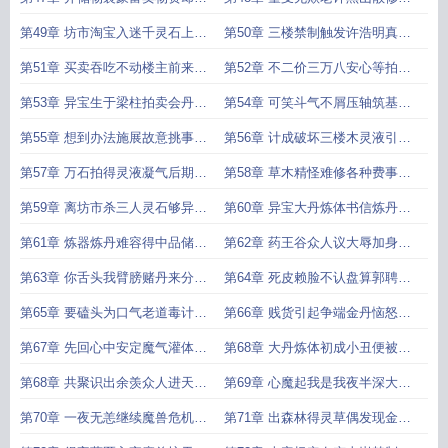
愁
市
第49章 坊市淘宝入迷千灵石上二
第50章 三楼禁制触发许浩明真有
楼
名
第51章 买卖吞吃不动楼主前来认
第52章 不二价三万八安心等拍卖
人
会
第53章 异宝生于梁柱拍卖会丹方
第54章 可笑斗气不屑压轴筑基宝
出
丹
第55章 想到办法施展故意挑事打
第56章 计成破坏三楼木灵液引心
斗
动
第57章 万石拍得灵液凝气后期便
第58章 草木精怪难修各种费事得
成
手
第59章 离坊市杀三人灵石够异宝
第60章 异宝大丹炼体书信炼丹大
出
会
第61章 炼器炼丹难容得中品储物
第62章 药王谷众人议大辱加身隐
袋
忍
第63章 你舌头我臂膀赌丹来分胜
第64章 死皮赖脸不认盘算郭聘磕
负
头
第65章 要磕头为口气老道毒计破
第66章 贱货引起争端金丹恼怒出
防
手
第67章 先回心中安定魔气灌体口
第68章 大丹炼体初成小丑便被试
诀
金
第68章 共聚识出余羡众人进天魔
第69章 心魔起我是我夜半深大不
谷
详
第70章 一夜无恙继续魔兽危机再
第71章 出森林得灵草偶发现金丹