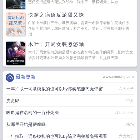
惑仔变成超级大佬洪兴战神，我来了！纵横诸天，从港...
快穿之病娇反派甜又撩
白黎上神前往三千小世界渡劫，需要一名快穿者辅助完成任务。
众仙闻此消息，纷纷逃散，避之不及。笑死，谁有那个胆子去
指...
木叶：开局女装忽悠鼬
木叶开局女装忽悠鼬是通宵必吃夜宵精心创作的灵异，旧时光文
学实时更新木叶开局女装忽悠鼬最新章节并且提供无弹...
最新更新
www.jiemong.com
一年抽取一词条模拟的也可以by陈奕笔趣阁无弹窗
六大六子
虎贲郎
中更
吸血鬼在名柯的一百种死法
江江江十三
从哪里开始是萨摩晔
晞坞
一年抽取一词条模拟的也可以by陈奕完整版免费观看
六大六子