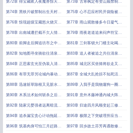
后
骨
第72章 得宝藏匿入夜魔兽惊天魔
第73章 古寒枫定有变山巅禁制难
现
入
第74章 黑铁片破禁制出生天村民
第75章 心不忍应村民开袋险被吸
唤
干
第76章 惊现超级宝藏怒火烧灭邪
第77章 雨山观散修多今日凝气圆
修
满
第78章 出南城遭拦截不欠人情斩
第79章 雨夜老道追来闷声符宝轰
杀
杀
第80章 前脚走后脚追坊市之中聚
第81章 三剑客锁大门楼主叱喝退
集
走
第82章 知地图寻坐骑欲往清泉山
第83章 追人者被追之共往清泉山
庄
庄
第84章 正思索玄光至伪装入清泉
第85章 城北区买坐骑将欲走又惊
城
变
第86章 有罪无罪另论城内暴动乱
第87章 全城大乱抢掠不知死活上
套
门
第88章 迅速斩草除根又见脏水泼
第89章 入我手是我物遛狗一圈依
来
旧
第90章 木系法术如何斩杀之后再
第91章 意外木藤神通内城大阵终
论
破
第92章 陆家元婴强者远离暗流回
第93章 归途四月风顺变起三修追
家
来
第94章 追杀漏宝贪心计动拖延逃
第95章 极限之下突破理所应当反
命
攻
第96章 筑基肉身可怕三月赶路回
第97章 回乡故土芬芳再遇散修联