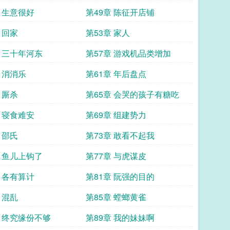
章 生意很好
第49章 陈征开店铺
 回家
第53章 家人
章 三十年河东
第57章 游戏机品类增加
 消消乐
第61章 年后盘点
 厮杀
第65章 会哭的孩子有糖吃
章 寝食难安
第69章 组建势力
 邵氏
第73章 敢看不起我
章 鱼儿上钩了
第77章 与虎谋皮
章 各有算计
第81章 阮强的目的
 混乱
第85章 螳螂黄雀
章 终究缘份不够
第89章 我的妹妹啊