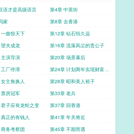
 汉语才是高级语言
第4章 中英街
 冯家
第8章 去香港
章 一曲惊天下
第12章 钻石恒久远
章 望夫成龙
第16章 流落风尘的贵公子
章 主演导演
第20章 场景幕后
章 工厂停滞
第24章 计划两年实现财富自
由
章 女主角换人
第28章 昭和美人裕子
章 票房冠军
第33章 老兵
章 君子应有龙蛇之变
第37章 回香港
章 真正的有钱人
第41章 年关将近
章 商务考察团
第45章 不期而遇