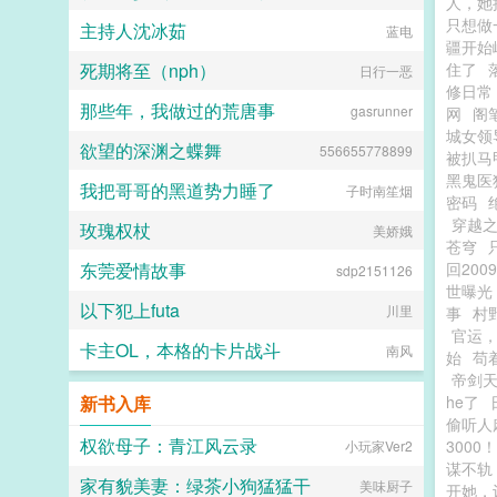
人，她
只想做
主持人沈冰茹
蓝电
疆开始
死期将至（nph）
住了
日行一恶
修日常
那些年，我做过的荒唐事
gasrunner
网
阁
城女领
欲望的深渊之蝶舞
556655778899
被扒马
黑鬼医
我把哥哥的黑道势力睡了
子时南笙烟
密码
穿越
玫瑰权杖
美娇娥
苍穹
东莞爱情故事
回20
sdp2151126
世曝光
以下犯上futa
川里
事
村
官运
卡主OL，本格的卡片战斗
南风
始
苟
帝剑
新书入库
he了
偷听人
权欲母子：青江风云录
3000！
小玩家Ver2
谋不轨
家有貌美妻：绿茶小狗猛猛干
美味厨子
开她，