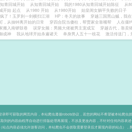
0从知青回城开始
从知青回城开始
我的1980从知青回城开始陈征
从
城开始 起点
从1980 开始
从1980开始
始皇闺女躺平失败的日子
疯了！玉罗刹一剑横扫江湖
HP：冬天的故事
穿越三国黑山贼，我在
町，从抽钟离开始的日常
穿四合院当傻柱，帮贾家全靠嘴帮
人在僵
家搬入南锣鼓巷
误穿女频：男频大佬被男主宠成宝
穿越古代，靠卖
御成神
我从地球开始杀遍诸天
单身男人五十一枝花
激活传送门，
即可获取的网页内容，本站爬虫遵循robots协议，若您的网站不希望被本站爬虫抓取，可
抓取到的内容由程序自动进行排版处理再展现，不涉及更改内容，不针对任何内容表述
（站点内容必须允许游客访问，本站爬虫不会抓取需要登录后才展现内容的站点），