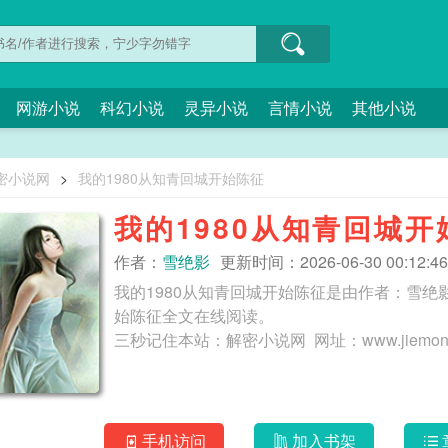
网游小说
科幻小说
灵异小说
言情小说
其他小说
密小说网
>
我的1980从知青回城开始陈征
我的1980从知青回城开
作者：
雪绝影
更新时间：2026-06-30 00:12:46
我的1980从知青回城开始陈征是由作者：雪绝
始陈征全文在线阅读。
手机访问
加入书架