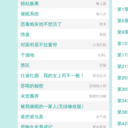
内品鉴指点，这是带着英雄联盟无限
错站换乘
檐上霜
火力BUFF，还有狗头技能，穿越仙
第1
侠世界的故事…。...
催眠系统
瑜小少
第5
恶毒炮灰他不想活了
棺木
第9
情蛊
荷煜
第1
对面邻居不拉窗帘
小花灯糕
干涸地
第1
火风L
禁区
空菊
第21
仕途红颜，我的女上司不一般！
西北以北
第2
苏晴的秘密
苏晴陆小伟
第3
末世圈养
我爱吃冰棒
第3
被我催眠的一家人(无绿修改版）
第3
谁把谁当真
快乐的老色批
水千丞
分给
第4
母狗女友养成记
爱你星星