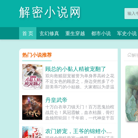
解密小说网
首 页
玄幻修真
重生穿越
都市小说
军史小说
热门小说推荐
解
顾总的小黏人精被宠翻了
双向救赎甜宠被誉为单身界高岭之花
不近女色的顾彦之，身边突然多了个
甜美乖巧的小姑娘。大家都以为是温
时月天天粘着顾彦之。可没人知道，
每每在午夜梦回时，他会紧紧抱住温
丹皇武帝
时月，反复确认生怕她会消失。顾彦
十万白衣举刀镇天门！百万恶鬼抬棺
之她是我匮乏的感情世界里，唯一的
战昆仑！凤冠霞帔，血衣枯颜，骨灯
例外。遇到顾彦之那年，温时月十七
血烛照轮回！千年前，一代神皇于百
岁。他像是一道光照亮了温时月漆黑
族战场血战称霸，开劈万世神朝，冲
一片的世界。温时月我这辈子没什么
击无上帝位，欲成就第九帝族。然群
农门娇宠，王爷的锦鲤小厨娘
想要的，唯有你我死也不会放手。...
雄相阻，百族逆行，神皇称帝之际战
现代全能科学家一睁眼，人穿到了古