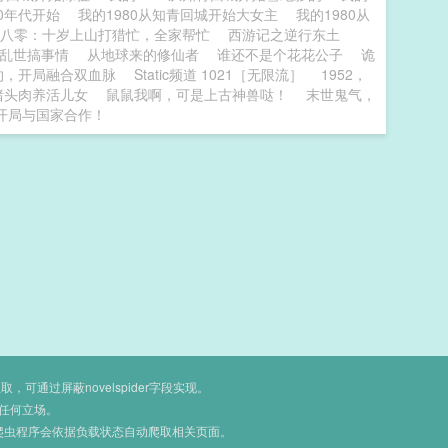
80年代开始
我的1980从知青回城开始大女主
我的1980从
八零：十岁上山打猎忙，全家帮忙
西游记之逆行东土
乱世搞事情
从地球来的修仙者
谁还不是个花花公子
诡
约，开局融合双血脉
Static频道 1021［无限流］
1952，
猪头肉养活儿女
鼠鼠我啊，可是上古神兽哒！
末世鬼气，
开局与国家合作！
通过屏蔽novelspider字段实现。
任何立场。
爬虫程序会依据负载状态自动爬取相关页面。