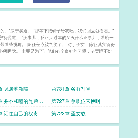
的。”康宁笑道。 “那等下把碟子给我吧，我们回去就看看。”
宁劝说道。 “没事儿，反正大过年的又没什么正事儿，看晚一
带着些挑衅。 陈征差点被气笑了。 对于子女，陈征其实管得
必须睡觉。 主要是为了让他们有个良好的习惯，毕竟睡不好
.
2章 隐居地新疆
第731章 各有打算
8章 并不和睦的兄弟姐
第727章 拿职位来换啊
4章 记住自己的权责
第723章 圣女教