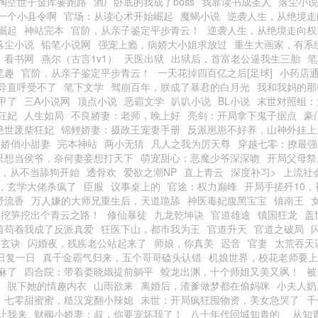
掏空世子金库要跑路
酒厂卧底的我成了boss
我靠读书成圣人
落尘小说
一个小县令啊
官场：从读心术开始崛起
魔蝎小说
逆袭人生，从绝境走
崛起
神站完本
官阶，从亲子鉴定平步青云！
逆袭人生，从绝境走向权
落尘小说
铅笔小说网
强宠上瘾，病娇大小姐求放过
重生大画家，有系
看书网
燕尔（古言1v1）
天医出狱
出狱后，首富老公逼我生三胎
笔
笔趣
官阶，从亲子鉴定平步青云！
一天花掉四百亿之后[足球]
小药店
导直呼受不了
笔下文学
驾崩百年，朕成了暴君的白月光
我和我妈的那
甲了
三A小说网
顶点小说
恶霸文学
叭叭小说
BL小说
末世对照组：
狂妃
人生如局
不良娇妻：老师，晚上好
亮剑：开局拿下鬼子据点
豪
绝世废柴狂妃
锦鲤娇妻：摄政王宠妻手册
反派崽崽不好养，山神外挂上
之娇俏小甜妻
完本神站
两小无猜
凡人之我为厉天尊
穿越七零：撩最强
只想当侯爷，奈何妻妾想打天下
萌宠甜心：恶魔少爷深深吻
开局父母祭
09，从不当舔狗开始
透骨欢
爱欲之潮NP
直上青云
深度补习>
上流社
，玄学大佬杀疯了
臣服
议事桌上的
官途：权力巅峰
开局手搓歼10
野流香
万人嫌的大师兄重生后，天道跪舔
神医毒妃腹黑宝宝
镇南王
，挖笋挖出个青云之路！
修仙暴徒
九龙乾坤诀
官道雄途
镇国狂龙
盖
着苟着我成了反派真爱
狂医下山，都市我为王
官道升天
官道之破局
天玄诀
闪婚夜，残疾老公站起来了
师娘，你真美
迟音
官妻
太荒吞天
日复一日
真千金霸气归来，五个哥哥磕头认错
机娘世界，校花老师要上
麻了
四合院：带着娄晓娥提前躺平
蛟龙出渊，十个师姐又美又飒！
被
脱下她的情趣内衣
山雨欲来
离婚后，渣爹做梦都在偷妈咪
小夫人奶
七零甜蜜蜜，糙汉宠翻小辣媳
末世：开局疯狂囤物资，美女急哭了
千
让我来
财阀小娇妻：叔，你要宠坏我了！
八十年代回城知青的
从知