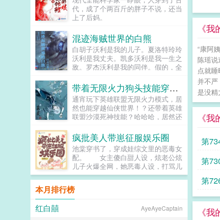
死...
代，成了个两百斤的胖子不说，还当
上了后妈。
ampampbrampampgt 瘸腿相公
《我
每天只会拖后腿惹麻烦，极品婆家一
混迹海贼世界的白熊
次次的挑战她的底线。
“康阿
白胡子沃利是我的儿子。夏洛特玲玲
ampampbrampampgt 苏清虞怒
沃利是我丈夫。凯多沃利是我一生之
陈瑶说
了。ampampbrampampgt 手撕
敌。罗杰沃利是我的同伴。假的，全
极品，脚踢软男，硬是撑...
点就睡
是假消息。某熊挥动熊掌抗议。这是
并不严
一个穿越者获得沃利贝尔外貌，技
带着无限火力狗头技能穿越仙侠
是没精
能，从神之谷开始闯荡新世界。...
通宵玩下英雄联盟无限火力模式，居
然也能穿越仙侠世界！？还带着英雄
《我
联盟沙漠死神技能？哈哈哈，居然还
带着无限火力BUFF！？李道天仰天
狂笑，这妥妥的主角模板没跑了，注
疯批美人带崽征服娱乐圈
第7
定秒天秒地秒空气啊！我吐！蚂蚁不
池棠穿书了，穿成娃综文里的恶毒女
能叠Q也就算了，杀鸡屠狗居然也不
配。 女主傻白甜人设，炫老公炫
第7
能叠Q！？怒！不能叠Q玩什么狗
儿子火爆全网，她恶毒人设，打骂儿
头！？我要你这无限火力BUFF有何
子引来无数网暴。 她在娃综里奔
用！？这也就算了，居然还没有灵根
第7
赴火葬场，为女主爆红添砖加
不能修仙？穿都穿了，难道不是主
本月排行榜
瓦？ 池棠姐就是大女主剧本，自
角！？当李道天已经准备放弃期盼之
气
己的...
时，发现了技能的真正打开方式。…
红白囍
AyeAyeCaptain
《我
PS简介无力，欢迎看官大老爷，入