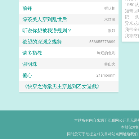
198
前锋
骥伏枥
知青回
记
杀
绿茶美人穿到乱世后
木红溪
异米花
我带全
听说你想被我潜规则？
欲奴
我靠防
欲望的深渊之蝶舞
556655778899
请多指教
绚烂的色彩
谢明珠
林山火
偏心
21smoonm
《快穿之海棠男主穿越到乙女遊戲》
河神吃肉
本站所有内容来源于互联网公开且无需登录
本站仅对
同时您可手动提交相关目标站点网址给我们