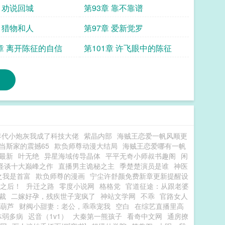
章 劝说回城
第93章 靠不靠谱
章 猎物和人
第97章 爱新觉罗
0章 离开陈征的自信
第101章 许飞眼中的陈征
年代小炮灰我成了科技大佬
紫晶内部
海贼王恋爱一帆风顺更
当斯家的震撼65
欺负师尊动漫大结局
海贼王恋爱哪有一帆
亿最新
叶无绝
异星海域传导晶体
平平无奇小师叔书趣阁
闲
怪谈十大巅峰之作
直播男主诡秘之主
季楚楚演员是谁
神医
之我是首富
欺负师尊的漫画
宁尘许舒颜免费新章更新提醒设
之后！
升迁之路
零度小说网
格格党
官道征途：从跟老婆
裁
二嫁好孕，残疾世子宠疯了
神站文学网
不乖
官路女人
葫芦
财阀小甜妻：老公，乖乖宠我
空白
在综艺直播里高
体弱多病
迟音（1v1）
大秦第一熊孩子
看奇中文网
通房撩