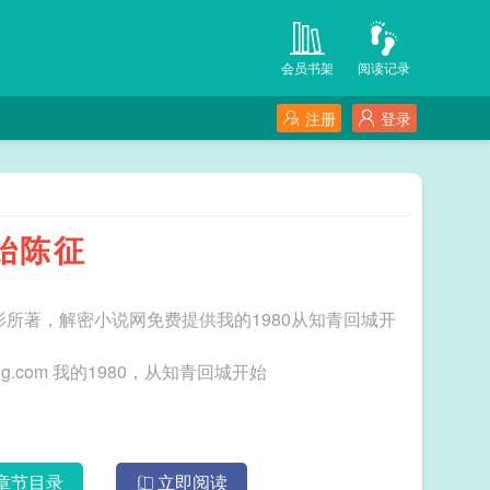
会员书架
阅读记录
注册
登录
始陈征
影所著，解密小说网免费提供我的1980从知青回城开
三秒记住本站：解密小说网 网址：www.jiemong.com 我的1980，从知青回城开始
章节目录
立即阅读