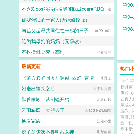
第9
不喜欢cos的妈妈被我催眠成cosreRBQ
逸
第9
被我催眠的一家人(无绿修改版）
第9
与岳父岳母共同住在一起的日子
快乐的老色批
xsl201001
沦为我母狗的妈妈（无绿改）
不挨操就会死（高h）
我他妈的纯爱战神吔
小卷宝宝
最新更新
热门
《落入彩虹国度》穿越+西幻+言情
水灵芝
大主
新进度
她走出镜头之后
饼干味八喜
风顺18
御兽家族，从剑蝗开始
云真人
水青山风
穿成小
云雨箱庭？大胆去干！
Xiaodie Zhuang
置教
离婚开
换爱家族
江陵小生
香
七
潮不断
说了多少次不要叫我女神
毛瑟的瑟