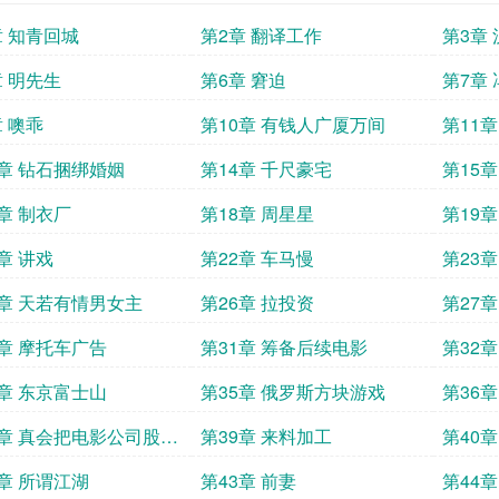
章 知青回城
第2章 翻译工作
第3章
章 明先生
第6章 窘迫
第7章
章 噢乖
第10章 有钱人广厦万间
第11
3章 钻石捆绑婚姻
第14章 千尺豪宅
第15
7章 制衣厂
第18章 周星星
第19
章 讲戏
第22章 车马慢
第23
5章 天若有情男女主
第26章 拉投资
第27
0章 摩托车广告
第31章 筹备后续电影
第32
4章 东京富士山
第35章 俄罗斯方块游戏
第36
8章 真会把电影公司股份
第39章 来料加工
第40
你们
2章 所谓江湖
第43章 前妻
第44