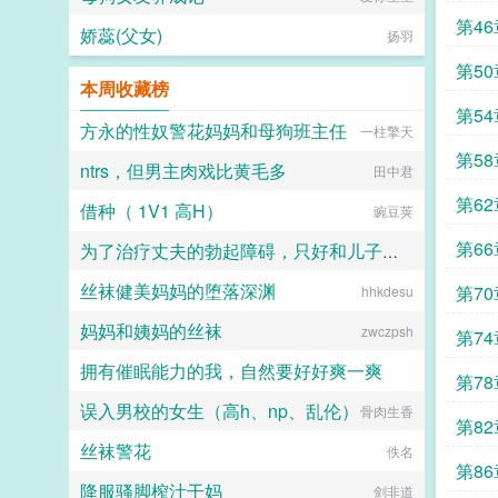
第4
娇蕊(父女)
扬羽
第5
本周收藏榜
第5
方永的性奴警花妈妈和母狗班主任
一柱擎天
第5
ntrs，但男主肉戏比黄毛多
田中君
第6
借种（ 1V1 高H）
豌豆荚
第6
为了治疗丈夫的勃起障碍，只好和儿子上床的教师美
丝袜健美妈妈的堕落深渊
第7
大龙猫dalongmao
hhkdesu
妈妈和姨妈的丝袜
香港
zwczpsh
第74
拥有催眠能力的我，自然要好好爽一爽
第7
误入男校的女生（高h、np、乱伦）
无所事事之人
骨肉生香
第8
丝袜警花
佚名
第8
降服骚脚榨汁干妈
剑非道