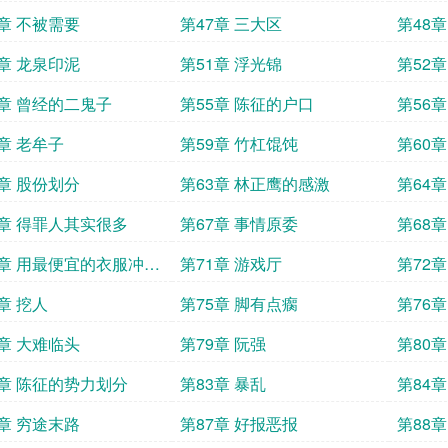
6章 不被需要
第47章 三大区
第48
0章 龙泉印泥
第51章 浮光锦
第52章
4章 曾经的二鬼子
第55章 陈征的户口
第56
8章 老牟子
第59章 竹杠馄饨
第60章
2章 股份划分
第63章 林正鹰的感激
第64章
6章 得罪人其实很多
第67章 事情原委
第68
0章 用最便宜的衣服冲击
第71章 游戏厅
第72章
制衣行业
章 挖人
第75章 脚有点瘸
第76
8章 大难临头
第79章 阮强
第80
2章 陈征的势力划分
第83章 暴乱
第84章
6章 穷途末路
第87章 好报恶报
第88