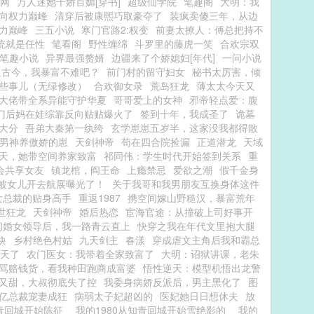
网
万人迷她千娇百媚[穿书]
超级仙学院
笔趣阁
大明：我
向权力巅峰
清穿后被康熙巧取豪夺了
装疯卖傻三年，从边
力巅峰
三五小说
寒门官路2:权变
前妻太撩人：傅总把持不
统就是任性
笔看阁
野性缠绵
斗罗里的藤虎一笑
合欢宗双
笔趣小说
异界最强赘婿
边疆来了个娇媳妇[年代]
一问小说
通古今，我暴富不难吧？
前门村的留守妇女
秘书太厉害，倾
些事儿（无绿修改）
合欢御女录
荒岛狂龙
薄太太今天又
大佬带全系异能守护华夏
哥哥爱上的女神
邪帝轻点爱：腹
门后妈在娃综靠反向贴贴爆火了
签到十年，我成圣了
诡墓
大分
吾弟大秦第一纨绔
玄学崽崽五岁半，这家没我都得散
男神养傲娇的崽
天剑神帝
苟在四合院捡漏
正道潜龙
天域
天，她带空间养家致富
祁同伟：学生时代开始签到关系
重
会共享女友
镇龙棺，阎王命
上瘾禁忌
爱欲之潮
假千金身
，被女儿开去航展曝光了！
关于我哥和我男朋友互换身体这件
女总裁的贴身高手
重返1987
携空间嫁山野糙汉，暴富荒年
世狂龙
天剑神帝
婚后热恋
宦海官途：从撞破上司好事开
闪婚女领导后，我一路青云直上
快穿之我在年代文里抱大腿
诀
乡村绝色村姑
九天剑主
春漾
穿成虐文主角后我和霸总
天了
农门医女：我带着全家致富了
大明：诏狱讲课，老朱
骂赔钱货，看我种田跑商成富婆
悟性逆天：模型机悟出龙警
又甜，大叔彻底失了控
我委身病娇反派后，男主黑化了
图
亿总裁宠妻成狂
病弱太子妃超凶的
医妃她日日想休夫
放
青回城开始陈征
我的1980从知青回城开始雪绝影的
我的