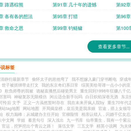
0章 路遇棕熊
第91章 几十年的遗憾
第92
4章 各有各的想法
第95章 打猎
第96
8章 救命之恩
第99章 钓鲢鳙
第10
查看更多章节...
小说标签
宰清静衍最新章节
偷怀太子的崽他弯了
我不想嫁入豪门穿书断电
穿成
世子被抓绑带走打文
我的东京奇幻系日常
综英美给哥谭一点小小的亚
0
欺负师尊的我被
诡秘直播然后碰瓷男主
重生回到1998年狂赚八千
厉害吗
神秘复苏无限模仿
闲云适合新手玩吗
白日炽焰深巷无酒
东京
可怜后 文予
正义一方虽然暂时存在
我在未来开疯人院by
重生70年代
网站tag地图
网站地图
开局揭皇榜，皇后竟是我亲娘
官途，搭上女领导
始
权力巅峰：从城建办主任开始
官梯险情
相亲认错人，闪婚千亿女总
八中文网
学姐
蓄意勾引
深入浅出
九一书库
仙帝重生，我有一个紫云
官运，挖笋挖出个青云之路！
落伍文学
三五文学
精英小说网
为夫