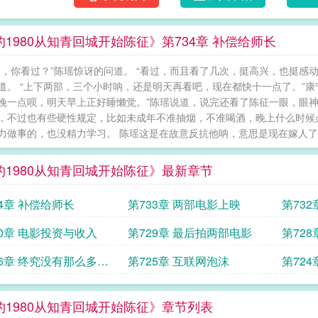
的1980从知青回城开始陈征》第734章 补偿给师长
姨，你看过？”陈瑶惊讶的问道。 “看过，而且看了几次，挺高兴，也挺感动
道。 “上下两部，三个小时呐，还是明天再看吧，现在都快十一点了。”康
晚一点呗，明天早上正好睡懒觉。”陈瑶说道，说完还看了陈征一眼，眼神
，不过也有些硬性规定，比如未成年不准抽烟，不准喝酒，晚上什么时候
力做事的，也没精力学习。 陈瑶这是在故意反抗他呐，意思是现在嫁人了..
的1980从知青回城开始陈征》最新章节
34章 补偿给师长
第733章 两部电影上映
第73
30章 电影投资与收入
第729章 最后拍两部电影
第72
妹
26章 终究没有那么多勇
第725章 互联网泡沫
第72
的1980从知青回城开始陈征》章节列表