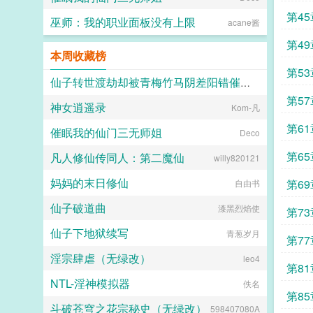
第4
巫师：我的职业面板没有上限
acane酱
第4
本周收藏榜
第53
仙子转世渡劫却被青梅竹马阴差阳错催眠调教
第5
神女逍遥录
why1314
Kom-凡
第61
催眠我的仙门三无师姐
Deco
第6
凡人修仙传同人：第二魔仙
willy820121
妈妈的末日修仙
第6
自由书
仙子破道曲
漆黑烈焰使
第7
仙子下地狱续写
青葱岁月
第7
淫宗肆虐（无绿改）
leo4
第8
NTL-淫神模拟器
佚名
第8
斗破苍穹之花宗秘史（无绿改）
598407080A