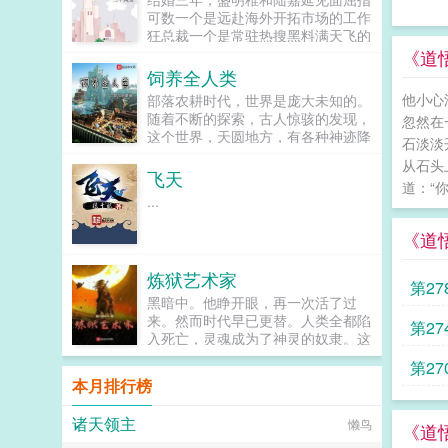
不...
可数一个是远赴海外开拓市场的工作
狂总裁一个是常驻热搜黑料满天飞的
十八线糊逼合照全靠P婚姻仅凭信念
《道
感维持某天老爷子大寿塑料夫夫不得
饲养全人类
不同时飞回云京宴会上盛明稚亲热地
他小心
部落农耕时代，世界是庞大未知的。
靠在大伯哥肩膀上老公，好久不见
随着不断的探索，古人惊骇的发现，
忽然在
了，想你3陆嘉延深情款款地注视着
这个世界，天圆地方，有各种神迹降
小姨子这么久不见，你整容了？秘书
石淡淡
临，甚至有身高万丈的超大型巨人，
尴尬提醒陆总，认错人了。经纪人绝
从石头
智慧巨兽的身影神秘出现，踩...
飞天
望捂脸明稚，那不是你老公。当事人
道：“
就他妈的很尴尬知道你们感情塑料，
...
但不知道你们这么塑料连性别都认错
就他妈离谱陆嘉延你们娱乐圈不是流
《道
行整容吗，我认错不是很正常？盛明
稚我谢谢你啊，但凡走点心就知道娱
炼狱艺术家
第2
乐圈没流行过变性）排雷1有个比较
黑暗中。他睁开眼，再一次活了过
深情的男二单箭头受2非事业线爽
来。然而时代早已更替。人类全都陷
文，娱乐圈内容不多只是镶边，没有
第2
入死亡，灵魂成为了神灵的奴隶。这
事业上的逆袭剧情（但有打脸的）3
里是遍布死亡的世界无穷的恐怖怪物
如文案所述，受的业务能力拉垮，出
第2
沉眠于永恒的暗夜之中无尽...
道三年归来依旧是素人，不忘初心男
本月排行榜
人到死是糊咖4有点微微的万人迷设
求订
定5有真假少爷的剧情...
诸天领主
懒鸟
《道