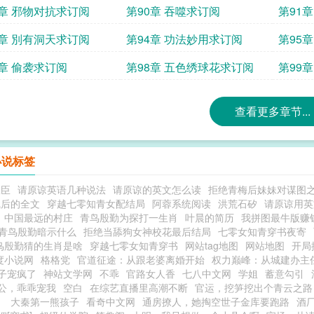
阅
9章 邪物对抗求订阅
第90章 吞噬求订阅
第91
3章 別有洞天求订阅
第94章 功法妙用求订阅
第95
7章 偷袭求订阅
第98章 五色绣球花求订阅
第99
查看更多章节...
小说标签
权臣
请原谅英语几种说法
请原谅的英文怎么读
拒绝青梅后妹妹对谋图
凰后的全文
穿越七零知青女配结局
阿蓉系统阅读
洪荒石矽
请原谅用英
中国最远的村庄
青鸟殷勤为探打一生肖
叶晨的简历
我拼图最牛版赚
青鸟殷勤暗示什么
拒绝当舔狗女神校花最后结局
七零女知青穿书夜寄
鸟殷勤猜的生肖是啥
穿越七零女知青穿书
网站tag地图
网站地图
开局
度小说网
格格党
官道征途：从跟老婆离婚开始
权力巅峰：从城建办主
子宠疯了
神站文学网
不乖
官路女人香
七八中文网
学姐
蓄意勾引
公，乖乖宠我
空白
在综艺直播里高潮不断
官运，挖笋挖出个青云之路
）
大秦第一熊孩子
看奇中文网
通房撩人，她掏空世子金库要跑路
酒厂