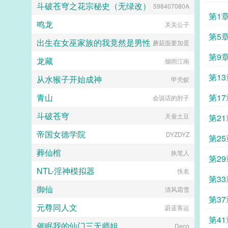
斗破苍穹之花宗秘史（无绿改）
598407080A
第1
鸣龙
关关公子
第5
出生在女巫家族的我竟然是男性
蘑菇面要加蛋
第9
龙藏
烟雨江南
第1
从水猴子开始成神
甲壳蚁
青山
第1
会说话的肘子
斗破苍穹
天蚕土豆
第2
帝国女德学院
DYZDYZ
第2
葬仙棺
执笔人
第2
NTL-淫神模拟器
佚名
第3
御仙
清风霜雪
第37
元尊同人文
蔚蓝客运
第4
催眠我的仙门三无师姐
Deco