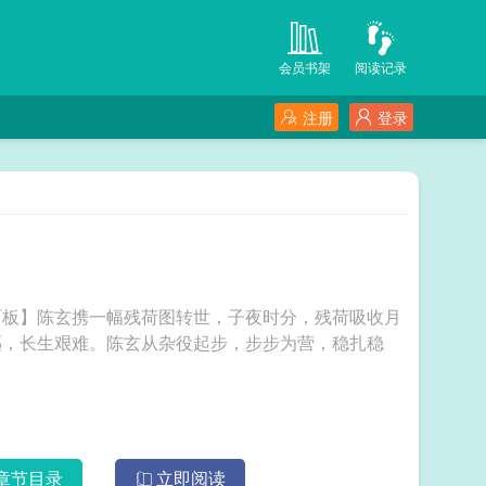
会员书架
阅读记录
注册
登录
面板】陈玄携一幅残荷图转世，子夜时分，残荷吸收月
嶇，长生艰难。陈玄从杂役起步，步步为营，稳扎稳
章节目录
立即阅读