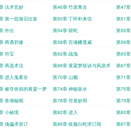
5章 法术玄妙
第46章 竹老离去
第47
9章 第一批徵召出发
第50章 丁怀朴来信
第51章
章 外出
第54章 斩蛇
第55
7章 再遇邪修
第58章 百魂幡显威
第59
章 符宝
第62章 战傀
第63
5章 再选术法
第66章 黄粱梦鼓诀与风游术
第67
9章 进入鬼雾谷
第70章 山魈
第71章
3章 被夺舍前的黄粱一梦
第74章 神秘泉水
第75
7章 兽潮秘闻
第78章 符蚕妙用
第79
1章 小秘境
第82章 进入
第83章
5章 傀儡求首订
第86章 收服白蛇求订阅
第87