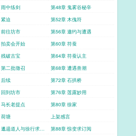
章 雨中练剑
第48章 鬼雾谷秘辛
 紧迫
第52章 木傀符
章 前往坊市
第56章 邀约与遭遇
章 拍卖会开始
第60章 符蚕
章 残破古宝
第64章 符蚕认主
章 第二批徵召
第68章 遭遇兽潮
 后续
第72章 石拱桥
章 回到坊市
第76章 莲露妙用
章 马长老提点
第80章 徐家
 荷塘
上架感言
章 邋遢道人与徐行求订
第88章 惊变求订阅