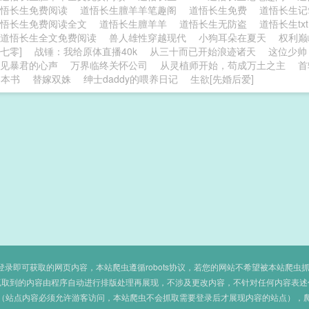
道悟长生免费阅读
道悟长生膻羊羊笔趣阁
道悟长生免费
道悟长生
道悟长生免费阅读全文
道悟长生膻羊羊
道悟长生无防盗
道悟长生tx
道悟长生全文免费阅读
兽人雄性穿越现代
小狗耳朵在夏天
权利巅
七零]
战锤：我给原体直播40k
从三十而已开始浪迹诸天
这位少帅
见暴君的心声
万界临终关怀公司
从灵植师开始，苟成万土之主
首
8本书
替嫁双姝
绅士daddy的喂养日记
生欲[先婚后爱]
即可获取的网页内容，本站爬虫遵循robots协议，若您的网站不希望被本站爬虫抓取，可
抓取到的内容由程序自动进行排版处理再展现，不涉及更改内容，不针对任何内容表述
（站点内容必须允许游客访问，本站爬虫不会抓取需要登录后才展现内容的站点），