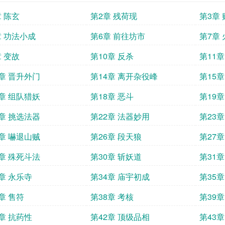
章 陈玄
第2章 残荷现
第3章
章 功法小成
第6章 前往坊市
第7章
章 变故
第10章 反杀
第11
3章 晋升外门
第14章 离开杂役峰
第15
7章 组队猎妖
第18章 恶斗
第19
1章 挑选法器
第22章 法器妙用
第23
5章 嚇退山贼
第26章 段天狼
第27
9章 殊死斗法
第30章 斩妖道
第31
3章 永乐寺
第34章 庙宇初成
第35
章 售符
第38章 考核
第39
1章 抗药性
第42章 顶级品相
第43