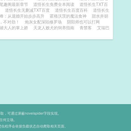
记笔趣阁最新章节
道悟长生免费全本阅读
道悟长生TXT百
t
道悟长生无删减TXT百度
道悟长生百度百科
道悟长生
峰：从退婚开始步步高升
霍格沃茨的魔法食神
甜水井胡
，不对劲！
炮灰女配深陷修罗场
阴阳师也可以打网
辅大人的掌上娇
天龙人败犬的饲养指南
青禁客
艾瑞巴
通过屏蔽novelspider字段实现。
任何立场。
爬虫程序会依据负载状态自动爬取相关页面。