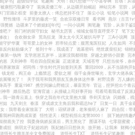
[穿书]
超级仙学院
笔趣阁
大明：我只想做一个小县令啊
官场：从
后被康熙巧取豪夺了
装疯卖傻三年，从边疆开始崛起
神站完本
官阶，
寒门官路2:权变
前妻太撩人：傅总把持不住了
落尘小说
铅笔小说网
阁
野性缠绵
斗罗里的藤虎一笑
合欢宗双修日常
看书网
燕尔（古言1v
最强赘婿
边疆来了个娇媳妇[年代]
一问小说网
阁笔趣
官阶，从亲子鉴
难吧？
前门村的留守妇女
秘书太厉害，倾城女领导直呼受不了
笔下文
修改）
合欢御女录
荒岛狂龙
薄太太今天又被扒马甲了
三A小说网
顶
能守护华夏
哥哥爱上的女神
邪帝轻点爱：腹黑鬼医狂妃
人生如局
不
靠反向贴贴爆火了
签到十年，我成圣了
诡墓密码
绝世废柴狂妃
锦鲤
大秦第一纨绔
玄学崽崽五岁半，这家没我都得散
穿越之娇俏小甜妻
完
的崽
天剑神帝
苟在四合院捡漏
正道潜龙
天域苍穹
只想当侯爷，奈
间养家致富
祁同伟：学生时代开始签到关系
重回2009，从不当舔狗开
镇龙棺，阎王命
上瘾禁忌
爱欲之潮
假千金身世曝光，玄学大佬杀疯
航展曝光了！
关于我哥和我男朋友互换身体这件事
村野流香
万人嫌的
身高手
重返1987
携空间嫁山野糙汉，暴富荒年
官运，挖笋挖出个青
剑神帝
婚后热恋
宦海官途：从撞破上司好事开始
苟着苟着我成了反派
，我一路青云直上
快穿之我在年代文里抱大腿
帝剑天玄诀
闪婚夜，残
村姑
九天剑主
春漾
穿成虐文主角后我和霸总he了
日复一日
真千金
医女：我带着全家致富了
大明：诏狱讲课，老朱偷听人麻了
四合院：带
看我种田跑商成富婆
悟性逆天：模型机悟出龙警3000！
脱下她的情趣
叔彻底失了控
我委身病娇反派后，男主黑化了
图谋不轨
七零甜蜜蜜，
妻成狂
病弱太子妃超凶的
医妃她日日想休夫
放开她，让我来
财阀小
道悟长生膻羊羊全文免费阅读
道悟长生TXT
道悟长生记笔趣阁
道