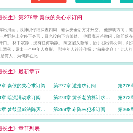
悟长生》第278章 秦侠的关心求订阅
浮出河面，以神识仔细探查四周，確认安全后方才升空。 他辨明方向，隨
一片野林上空停下身形，目光投向下方某处。 他眼底蓝芒微闪，隨即落在林
开口。 林中寂静，没有任何动静。 陈玄眉头微皱，抬手召出青羽剑，剑
上滑落，露出一个中年人身影。 那中年人连连作揖：“前辈饶命！” 此人
你是何人，为何躲在此...
悟长生》最新章节
78章 秦侠的关心求订阅
第277章 遁走求订阅
第27
74章 暗流涌动求订阅
第273章 黄长老的算计求订
第27
阅
求订阅
70章 梦鼓显威法阵灭敌
第269章 布阵来犯求订阅
第26
阅
悟长生》章节列表