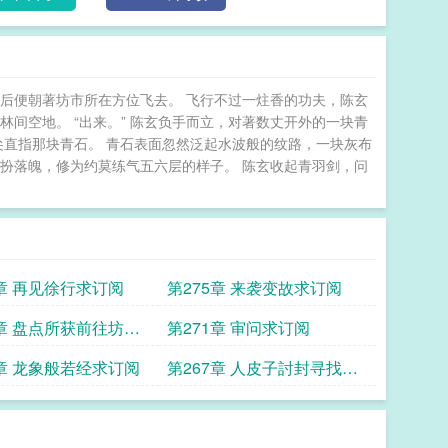
后便朝著坊市所在方位飞去。 飞行不过一炷香的功夫，陈玄
间空地。 “出来。” 陈玄负手而立，对著数丈开外的一块青
尖直指那块青石。 青石表面忽然泛起水波般的纹路，一块灰布
打扮落魄，修为约莫练气五六层的样子。 陈玄收起青羽剑，问
6章 再见徐行求订阅
第275章 来袭变故求订阅
2章 盘点所获前往坊市
第271章 审问求订阅
8章 龙象般若经求订阅
第267章 人皮子討封寻找炼
体法求订阅