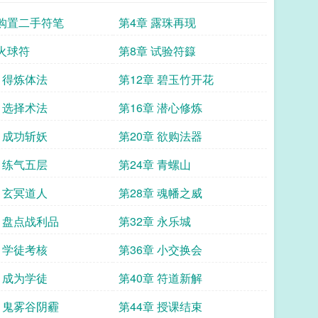
 购置二手符笔
第4章 露珠再现
 火球符
第8章 试验符籙
章 得炼体法
第12章 碧玉竹开花
章 选择术法
第16章 潜心修炼
章 成功斩妖
第20章 欲购法器
章 练气五层
第24章 青螺山
章 玄冥道人
第28章 魂幡之威
章 盘点战利品
第32章 永乐城
章 学徒考核
第36章 小交换会
章 成为学徒
第40章 符道新解
章 鬼雾谷阴霾
第44章 授课结束