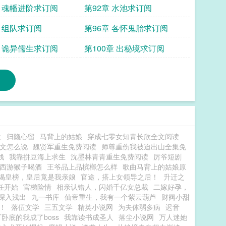
章 魂幡进阶求订阅
第92章 水池求订阅
章 组队求订阅
第96章 各怀鬼胎求订阅
章 诡异儒生求订阅
第100章 出秘境求订阅
之
归隐心留
马背上的姑娘
穿成七零女知青长欣全文阅读
文怎么说
魏贤军重生免费阅读
师尊重伤我被迫出山全集免
钱
我靠拼豆海上求生
沈墨林青青重生免费阅读
厉爷短剧
西游猴子喝酒
王爷品上品槟榔怎么样
歌曲马背上的姑娘原
揭皇榜，皇后竟是我亲娘
官途，搭上女领导之后！
升迁之
任开始
官梯险情
相亲认错人，闪婚千亿女总裁
二嫁好孕，
深入浅出
九一书库
仙帝重生，我有一个紫云葫芦
财阀小甜
！
落伍文学
三五文学
精英小说网
为夫体弱多病
迟音
卧底的我成了boss
我靠读书成圣人
落尘小说网
万人迷她