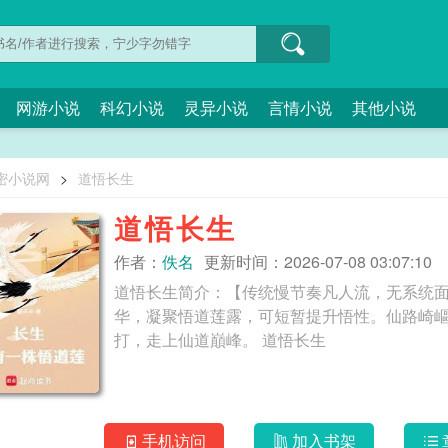
网游小说
科幻小说
灵异小说
言情小说
其他小说
密小说网
>
道悟长生
道悟长生
作者：
佚名
更新时间：2026-07-08 03:07:10
道悟长生简介：【传统慢节奏凡人流，无系统
华，凝聚悟道莲露，可短暂提升悟性。仙路崎
打，走上仙道巔峰。 道悟长生
手机访问
加入书架