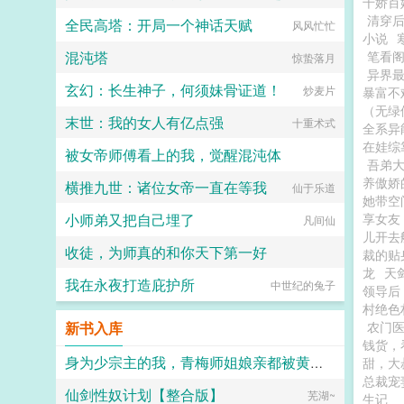
千娇百媚
清穿
全民高塔：开局一个神话天赋
风风忙忙
小说
混沌塔
笔看
惊蛰落月
异界
玄幻：长生神子，何须妹骨证道！
炒麦片
暴富不
（无绿
末世：我的女人有亿点强
十重术式
全系异
在娃综
被女帝师傅看上的我，觉醒混沌体
吾弟
养傲娇
横推九世：诸位女帝一直在等我
野山椒炒牛柳
仙于乐道
她带空
小师弟又把自己埋了
享女友
凡间仙
儿开去
收徒，为师真的和你天下第一好
裁的贴
龙
天
我在永夜打造庇护所
长涂山的黄金兽
中世纪的兔子
领导后
村绝色
新书入库
农门
钱货，
身为少宗主的我，青梅师姐娘亲都被黄毛牛走了
甜，大
总裁宠
仙剑性奴计划【整合版】
江南大刀2012
芜湖~
生记