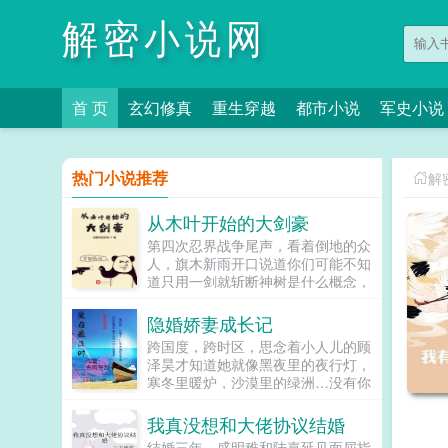
解密小说网
首 页
玄幻修真
重生穿越
都市小说
军史小说
热门小说推荐
解
从木叶开始的大剑豪
第四次忍界战争尾声，看着倒地的众
人，旗木新雨开口说道你们可能不知
道只用一剑就斩断神树是什么概念，
我们一般只会用两个字来形容这种人
剑豪！这是一个能通过系统学习到其
隐婚娇妻成长记
他次元剑术的人，在火影世界的故
跨国度，跨时区，思念着小人儿的顾
事...
泽昊才知道她就像黑夜里的夜行灯，
寒冬里暖炉，沙漠里的绿洲…没有你
我能活但活得不好。顾叔语录是她不
爱我，是您儿子缠着她绑着她，所以
我真没想和大佬协议结婚
把您那套门第观念收起来，我的事业
结婚三年，盛明稚和陆嘉延见面屈指