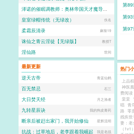
第8
泽诺的催眠调教师：奥林帝国天才魔导师贝兰前传
第9
皇室绿帽传统（无绿改）
昔流
佚名
第9
柔霜辰清录
麻辣19
诛仙之青云淫徒【无绿版】
教授T
淫仙路
世间
最新更新
热门
逆天古帝
青蓝仙鹤
上品
神医
百无禁忌
石三
费阅读
大日焚天经
棠棠
月之渔者
唱
青
九转星辰诀
我的狗皮膏药
路
零
残疾世
断亲后被赶出家门，我开始修仙
星辉流明
妻：老
（1v1
抗战：过草地后，老李跟着我崛起
我是老战