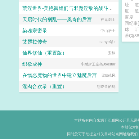
址
荒淫世界-美艳御姐们与邪魔淫敌的战斗故事
度
百度
天启时代的祸乱——奥奇的后宫
神鬼剑士
奶叔
同纪事[
球
听
染魂宗密录
中山居士
蒂i第3
艾瑟拉传奇
sanye喵z
仙界修仙（重置版）
安静
织欲成神
牢耐封王空条Joestar
在憎恶魔物的世界中建立魅魔后宫
旧城残风
淫肉合欢录（重置）
想吃鱼的鸟
本站所有内容来源于互联网公开且无需登录
本站仅对
同时您可手动提交相关目标站点网址给我们