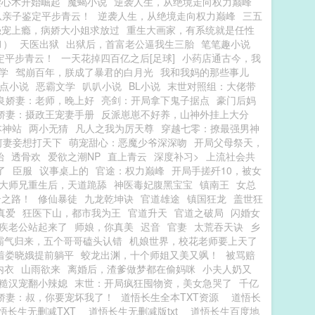
读心术开始崛起
魔蝎小说
逆袭人生，从绝境走向权力巅峰
从亲子鉴定平步青云！
逆袭人生，从绝境走向权力巅峰
三五
强宠上瘾，病娇大小姐求放过
重生大画家，有系统就是任性
1）
天医出狱
出狱后，首富老公逼我生三胎
笔笔趣小说
定平步青云！
一天花掉四百亿之后[足球]
小药店通古今，我
学
驾崩百年，朕成了暴君的白月光
我和我妈的那些事儿
点小说
恶霸文学
叭叭小说
BL小说
末世对照组：大佬带
良娇妻：老师，晚上好
亮剑：开局拿下鬼子据点
豪门后妈
娇妻：摄政王宠妻手册
反派崽崽不好养，山神外挂上大分
本神站
两小无猜
凡人之我为厉天尊
穿越七零：撩最强男神
何妻妾想打天下
萌宠甜心：恶魔少爷深深吻
开局父母祭天，
始
透骨欢
爱欲之潮NP
直上青云
深度补习>
上流社会共
了
臣服
议事桌上的
官途：权力巅峰
开局手搓歼10，被女
大师兄重生后，天道跪舔
神医毒妃腹黑宝宝
镇南王
女总
云之路！
修仙暴徒
九龙乾坤诀
官道雄途
镇国狂龙
盖世狂
真爱
狂医下山，都市我为王
官道升天
官道之破局
闪婚女
疾老公站起来了
师娘，你真美
迟音
官妻
太荒吞天诀
乡
霸气归来，五个哥哥磕头认错
机娘世界，校花老师要上天了
着娄晓娥提前躺平
蛟龙出渊，十个师姐又美又飒！
被骂赔
内衣
山雨欲来
离婚后，渣爹做梦都在偷妈咪
小夫人奶又
糙汉宠翻小辣媳
末世：开局疯狂囤物资，美女急哭了
千亿
娇妻：叔，你要宠坏我了！
道悟长生全本TXT资源
道悟长
悟长生无删减TXT
道悟长生无删减版txt
道悟长生百度地