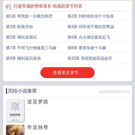
常规勇于突破
打破常规敢于创新的名人名言
打破常规的议论文素材
打破常规的
打破常规的警察署长 电视剧
章节列表
事例素材
打破常规的作文600字
打破常规的成语
打破常规的诗句
打破常规突
破自我的作文
打破常规素材
打破常规的作文800字议论文
打破常规思维的作
第1章 帮我造一台概念机吧
第2章 到时候给你个小惊喜
文
打破常规的束缚
打破常规的事例
打破常规具体指的是什么
打破常规思维的
第3章 航展开始
第4章 同学请不要好高骛远
名人例子
打破常规思维的小故事
打破常规的重要性
打破常规解决问题的事
例
打破常规才能成功
打破常规猜一个字
打破常规作文800字议论文
打破常规
第5章 测试就测试
第6章 点火测试垂直起飞
议论文
打破常规书
打破常规的例子10个
打破常规近义词
打破常规勇于创新的
经典事例
第7章 不明飞行物速度三马赫
打破常规的自由是什么意思
打破常规思维的名人名言
第8章 垂直加速十马赫
打破常规的方
法
打破常规的名言
打破常规英文
打破常规的意思
打破常规受奖励成语
打破常
第9章 顺利返回基地
第10章 系统奖励室温超导
规的名人素材
打破常规最经典十句话
打破常规图片
敢于打破常规
查看更多章节...
完结小说推荐
www.jiemong.com
逍遥梦路
...
帝道独尊