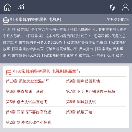
打破常规的警察署长 电视剧
宁月夕苏航
/著
小说《打破常规》是学富六车写的一本关于科幻风格的小说，其中主要的人物是
宁月夕苏航，《打破常规》这本小说内容为我们讲述了：...
思索和解决问题的思
维方式
打破常规的事例名人名言26条
打破常规的警察署长 电视剧
打破常规的
故事
打破常规的经典名言
打破常规黄俊英小品
反向提出
打破常规的经典事
例
打破常规是什么意思
打破常规的作文素材
打破常规下一句是什么
打破常规
的典故
打破常规思维的方法
打破常规的经典事例简短
打破常规的近义词
打破
常规的议论文
打破常规思维英语
打破常规英语
打破常规的警察署长全集在
打破常规的警察署长 电视剧
最新章节
线
打破常规方能破局
勇敢创新作文800字
打破常规的名人名言
打破常规的
打
第10章 系统奖励室温超导
第9章 顺利返回基地
破常规才能走出新路子
打破常规敢于创新的作文
打破常规的素材
打破常规勇于
创新作文800字
敢于创新
打破常规思维的故事
打破常规的拼音
打破常规的英
第8章 垂直加速十马赫
第7章 不明飞行物速度三马赫
文
打破常规的意思是什么
打破常规意思
打破常规开辟新路作文素材
广告要追
求出其不意的效果必须要打破常规
打破常规作文800字
打破常规的人叫什么
打
第6章 点火测试垂直起飞
第5章 测试就测试
破常规思维的例子
打破常规的作文
打破常规比喻什么人
打破常规用英语怎么
第4章 同学请不要好高骛远
第3章 航展开始
说
打破常规的警察署长
打破常规是成语吗
敢于创新议论文800字
打破常规作
文素材
打破常规的事情有哪些
打破常规受奖励打一成语
打破常规的金句
打破
第2章 到时候给你个小惊喜
常规思维的英文
打破常规实践出真知的例子
打破常规敢于创新的名人素材
打破