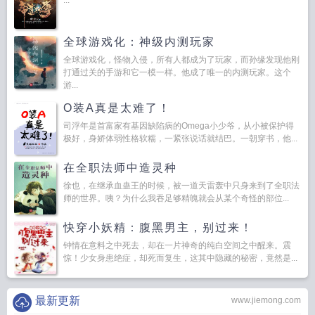
...
全球游戏化：神级内测玩家
全球游戏化，怪物入侵，所有人都成为了玩家，而孙缘发现他刚
打通过关的手游和它一模一样。他成了唯一的内测玩家。这个
游...
O装A真是太难了！
司浮年是首富家有基因缺陷病的Omega小少爷，从小被保护得
极好，身娇体弱性格软糯，一紧张说话就结巴。一朝穿书，他...
在全职法师中造灵种
徐也，在继承血蛊王的时候，被一道天雷轰中只身来到了全职法
师的世界。咦？为什么我吞足够精魄就会从某个奇怪的部位...
快穿小妖精：腹黑男主，别过来！
钟情在意料之中死去，却在一片神奇的纯白空间之中醒来。震
惊！少女身患绝症，却死而复生，这其中隐藏的秘密，竟然是...
最新更新
www.jiemong.com