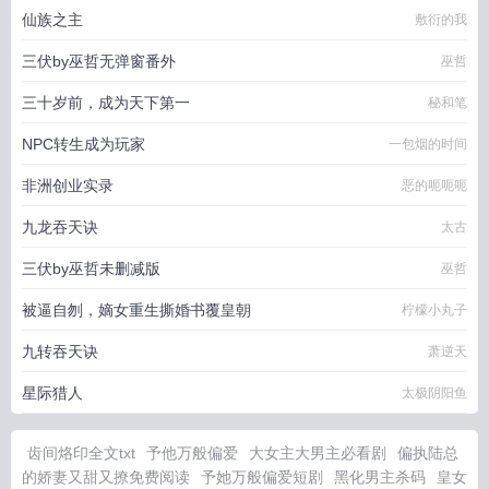
仙族之主
敷衍的我
三伏by巫哲无弹窗番外
巫哲
三十岁前，成为天下第一
秘和笔
NPC转生成为玩家
一包烟的时间
非洲创业实录
恶的呃呃呃
九龙吞天诀
太古
三伏by巫哲未删减版
巫哲
被逼自刎，嫡女重生撕婚书覆皇朝
柠檬小丸子
九转吞天诀
萧逆天
星际猎人
太极阴阳鱼
齿间烙印全文txt
予他万般偏爱
大女主大男主必看剧
偏执陆总
的娇妻又甜又撩免费阅读
予她万般偏爱短剧
黑化男主杀码
皇女